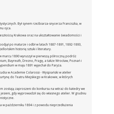
rtystycznych. Był synem rzeźbiarza-snycerza Franciszka, w
mu ojca.
przeszłością Krakowa oraz na ukształtowanie świadomości i
 podjął po maturze i odbł w latach 1887-1891, 1892-1893,
lońskim historię sztuki i literatury.
, w marcu 1890 wyruszył w pierwszą półroczną podróż
ium, Bayreuth, Drezno, Pragę, a także Wrocław, Poznań i
stypendium w maju 1891 wyjechał do Paryża.
tudia w Academie Colarossi - Wyspiański w atelier
 kurtynę do Teatru Miejskiego w Krakowie, w których
em zostają zaproszeni do konkursu na witraż do katedry we
jesieni, gdy wyprowadził się do własnego atelier. W grudniu
nistyczne.
a w październiku 1894 i z powodu nieprzedłużenia