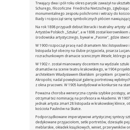
Trwający dwa i pół roku okres paryski zaważył na ukszt
Schurego, filozoficzne Friedricha Nietzschego, zgłębiając
monumentalnego zespołu polichromii i witraży do kościoła
Iliady i rozpoczął serię symbolicznych płócien nawiązuj
Na rok 1898 przypadł debiut literacki i teatralny artysty:
Artystów Polskich ,,Sztuka", a w 1898 został kierownikiem
środowiska artystycznego, bywał w ,,Paonie", gdzie stwor
W 1900 rozpoczął pracę nad dramatem
Noc listopadowa
i
listopada był obecny na ślubie przyjaciela, pisarza Luc
rozrachunkowym dramacie scenicznym
Wesele
, którego 
W 1902 r. został mianowany docentem na wydziale sztuki 
dramatów na scenie teatru krakowskiego, w 1904 projekt
architektem Władysławem Ekielskim projektem przywrócen
Akropolis; nadal powiększał galerię portretową wybitnych
z okna pracowni. W 1905 kandydował w konkursie na stan
Poważna choroba weneryczna czyniła szybkie postępy, a
otrzymał też nominację na profesora w Akademii. W 1907 
jednak artysta zmarł 28 listopada w krakowskiej klinice, 
kościoła Paulinów na Skałce.
Podporządkowane imperatywowi artystycznej syntezy szt
dedykowane przyjaciołom, setki portretów, dziesiątki pejz
meblarskie, okładek książkowych, winiet, przerywników or