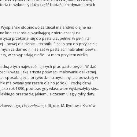
atoria te wykonały dużą część badań aerodynamicznych
 Wyspiański stopniowo zarzucał malarstwo olejne na
 koniecznością, wynikającą z nietolerancji na
rtysta przekonał się do pastelu zupełnie, w pełni i z
 – nowej dla siebie – techniki. Pisał o tym do przyjaciela
jomych za darmo [...] że zaś w pastelach nabrałem pewnej
czy, więc wypadają nieźle – a mam przy tem wielką
 jedną z tych najwcześniejszych prac pastelowych. Widać
ść i uwagę, jaką artysta poświęcił malowaniu delikatnej
a i sposób ujęcia przywodzi na myśl inny, ale powstały w
ynki malowany tym razem olejno (obok). Trochę dziwi
ć jako rok 1890, podczas gdy właściwsze wydawałyby się
lekkiego przetarcia, jakiemu z czasem uległy cyfry daty.
szkowskiego,
Listy zebrane
, t. III, opr. M. Rydlowa, Kraków