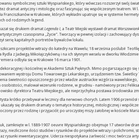
ałtowaniu symbolicznej sztuki Wyspiańskiego, który wówczas rozszerzył swój ś
 też dramat antyczny i mitologię oraz fascynując się współczesnym teatrem. W l
 Franciszkanów w Krakowie, których wykładni upatruje się w systemie hermetycz
ących od rodzimych legend.
 ukazał się drukiem dramat
Legenda I
, a Teatr Miejski wystawił dramat
Warszawian
 artystycznym czasopisma ,,Życie". Tworzący w pewnej izolacji i zachowujący dy
zył serię kapitalnych portretów bywalców lokalu.
 szkicami projektów witraży do katedry na Wawelu; 18 września poślubił Teofilę Py
jana Rydla z Jadwigą Mikołajczykówną i na ich słynnym weselu w dworku Włodzim
premiera odbyła się w Krakowie 16 marca 1901.
dekoracyjnej i kościelnej w Akademii Sztuk Pięknych. Mimo pogarszającego się 
owaniem wystroju Domu Towarowego Lekarskiego, urządzeniem tzw. Świetlicy To
ia świetności opuszczonego przez władze austriackie wzgórza wawelskiego, za
 osobistości, malował wizerunki rodzinne, w grudniu - namówiony przez Feliksa
owisko dyrektora Teatru Miejskiego, ale nieprzychylna postawa środowiska zmu
rtysta krótko przebywał w lecznicy dla nerwowo chorych. Latem 1906 przenió
ukazały się drukiem dramaty o tematyce historycznej, mitologicznej i współcz
otoczony przez rodzinę i przyjaciół; po uroczystej mszy żałobnej w kościele Ma
uk, zamknięte w l. 1889-1907 oeuvre Wyspiańskiego obejmuje 17 utworów dram
aży, niezliczone ilości studiów i rysunków do projektów witraży i polichromii, s
az rysunki inwentaryzacyjne. Uderza niespotykana żarliwość i moc twórcza arty