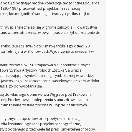
wiatopogląd poznając modne koncepcje teozoficzne Edouarda
. 1895-1897 pracował nad projektami i realizacją
nej kosmogonii; równolegle stworzył cykl ilustracji do
ka
. Wyspiański znalazł się w gronie założycieli Towarzystwa
stans wobec otoczenia, w owym czasie zbliżył się znacznie do
tko, służącą swej ciotki i matkę trójki jego dzieci; 20
ierza Tetmajera w Bronowicach.Wydarzenie to uwiecznił w
stanu zdrowia, w 1903 zajmował się inscenizacją swych
warzystwa Artystów Polskich ,,Sztuka", a wraz z
mierzając je wynieść do rangi symbolicznej wawelskiej
 Jasieńskiego - rozpoczął serię pastelowych pejzaży widoku
siła go do wycofania się.
sł się do własnego domu we wsi Węgrzce pod Krakowem,
esnej. Po chwilowym polepszeniu stanu zdrowia latem,
riackim trumna została złożona w Krypcie Zasłużonych
atycznych i rapsodów oraz poetyckie drobiazgi
tudia kostiumologiczne i projekty scenograficzne,
sty poddanego przez wiele lat presji śmiertelnej choroby.