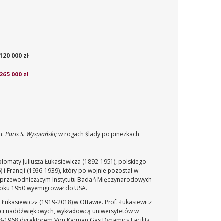
120 000 zł
265 000 zł
m:
Paris S. Wyspiański;
w rogach ślady po pinezkach
plomaty Juliusza Łukasiewicza (1892-1951), polskiego
 Francji (1936-1939), który po wojnie pozostał w
iceprzewodniczącym Instytutu Badań Międzynarodowych
w roku 1950 wyemigrował do USA.
a Łukasiewicza (1919-2018) w Ottawie. Prof. Łukasiewicz
ości naddźwiękowych, wykładowcą uniwersytetów w
1958-1968 dyrektorem Von Karman Gas Dynamics Facility,