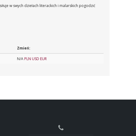
iłuje w swych dziełach literackich i malarskich pogodzić
Zmień:
N/A
PLN
USD
EUR