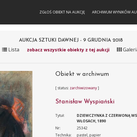
ZGŁOŚ OBIEKT NA AUKCJĘ
ARCHIWUM WYNIKÓW AU
AUKCJA SZTUKI DAWNEJ - 9 GRUDNIA 2018
Lista
Galeri
zobacz wszystkie obiekty z tej aukcji
Obiekt w archiwum
[ status:
zarchiwizowany
]
Stanisław Wyspiański
Tytuł:
DZIEWCZYNKA Z CZERWONĄ WS
WŁOSACH, 1890
Nr:
25342
Technika:
pastel, papier