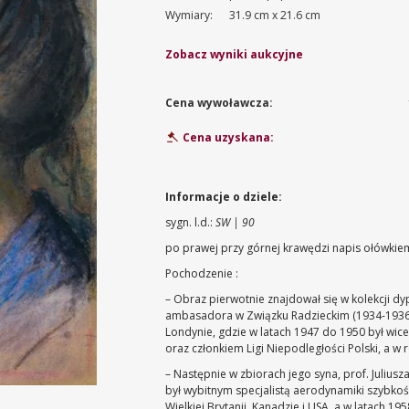
Wymiary:
31.9 cm x 21.6 cm
Zobacz wyniki aukcyjne
Cena wywoławcza:
Cena uzyskana:
Informacje o dziele:
sygn. l.d.:
SW | 90
po prawej przy górnej krawędzi napis ołówkie
Pochodzenie :
– Obraz pierwotnie znajdował się w kolekcji dy
ambasadora w Związku Radzieckim (1934-1936) i
Londynie, gdzie w latach 1947 do 1950 był w
oraz członkiem Ligi Niepodległości Polski, a 
– Następnie w zbiorach jego syna, prof. Juliusz
był wybitnym specjalistą aerodynamiki szybk
Wielkiej Brytanii, Kanadzie i USA, a w latach 