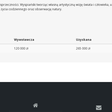
przeczności. Wyspiański tworząc własną artystyczną wizję świata i człowieka, us
 i życia codziennego oraz obserwację natury.
Wywoławcza
Uzyskana
120 000 zł
265 000 zł