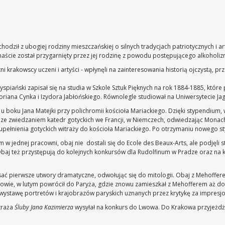
odził z ubogiej rodziny mieszczańskiej o silnych tradycjach patriotycznych i a
naście został przygarnięty przez jej rodzinę z powodu postępującego alkoholiz
i krakowscy uczeni i artyści - wpłynęli na zainteresowania historią ojczystą, 
piański zapisał się na studia w Szkole Sztuk Pięknych na rok 1884-1885, które
riana Cynka i Izydora Jabłońskiego.
Równolegle studiował na Uniwersytecie Jagiel
u boku Jana Matejki przy polichromii kościoła Mariackiego. Dzięki stypendium
 ze zwiedzaniem katedr gotyckich we Francji, w Niemczech, odwiedzając Monach
zupełnienia gotyckich witraży do kościoła Mariackiego. Po otrzymaniu nowego 
 jednej pracowni, obaj nie dostali się do Ecole des Beaux-Arts, ale podjęli s
a. Obaj też przystępują do kolejnych konkursów dla Rudolfinum w Pradze oraz na
ać pierwsze utwory dramatyczne, odwołując się do mitologii. Obaj z Mehoffer
kowie, w lutym powrócił do Paryża, gdzie znowu zamieszkał z Mehofferem aż do 
wystawę portretów i krajobrazów paryskich uznanych przez krytykę za impresjo
traża
Śluby Jana Kazimierza
wysyłał na konkurs do Lwowa. Do Krakowa przyjeżdż