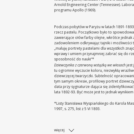
Arnold Engineering Center (Tennessee). Labor
programu Apollo (1969).
Podczas pobytów w Paryżu w latach 1891-1893
rzecz pastelu. Początkowo było to spowodowane
zawierające ołów farby olejne, wkrótce jednak a
zadowoleniem odkrywając tajniki i możliwości tej
„maluję portrety pastelami dla wszystkich zna
wprawy i umiem przynajmniej zabrać się do rze
sposobność do nauki“*
Dziewczynka z czerwoną wstążką we włosach
jest
tu ogromne wyczucie koloru, niezwykłą wrażliwo
dziewczęcej twarzyczki. Subtelność opracowani
tym samym okresie, profilowy portret dziewcz
data przy sygnaturze dająca się zidentyfikowa
lata 1892-93. Być może jest to jednak wynikiem 
*Listy Stanisława Wyspiańskiego do Karola Ma
1997, s. 275, list z 5 VI 1893.
więcej