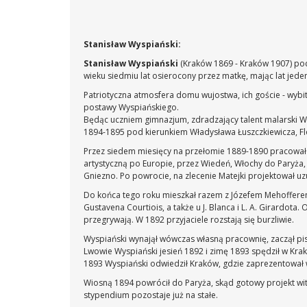
Stanisław Wyspiański:
Stanisław Wyspiański
(Kraków 1869 - Kraków 1907) poch
wieku siedmiu lat osierocony przez matkę, mając lat jede
Patriotyczna atmosfera domu wujostwa, ich goście - wybitn
postawy Wyspiańskiego.
Będąc uczniem gimnazjum, zdradzający talent malarski Wys
1894-1895 pod kierunkiem Władysława Łuszczkiewicza, Flo
Przez siedem miesięcy na przełomie 1889-1890 pracował 
artystyczną po Europie, przez Wiedeń, Włochy do Paryża,
Gniezno. Po powrocie, na zlecenie Matejki projektował u
Do końca tego roku mieszkał razem z Józefem Mehofferem w
Gustavena Courtiois, a także u J. Blanca i L. A. Girardot
przegrywają. W 1892 przyjaciele rozstają się burzliwie.
Wyspiański wynajął wówczas własną pracownię, zaczął pis
Lwowie Wyspiański jesień 1892 i zimę 1893 spędził w Kra
1893 Wyspiański odwiedził Kraków, gdzie zaprezentował 
Wiosną 1894 powrócił do Paryża, skąd gotowy projekt wi
stypendium pozostaje już na stałe.