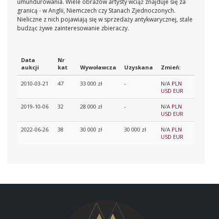
umundurowania. Wiele obrazów artysty wciąż znajduje się za
granicą - w Anglii, Niemczech czy Stanach Zjednoczonych.
Nieliczne z nich pojawiają się w sprzedaży antykwarycznej, stale
budząc żywe zainteresowanie zbieraczy.
Data
Nr
aukcji
kat
Wywoławcza
Uzyskana
Zmień:
2010-03-21
47
33 000 zł
-
N/A
PLN
USD
EUR
2019-10-06
32
28 000 zł
-
N/A
PLN
USD
EUR
2022-06-26
38
30 000 zł
30 000 zł
N/A
PLN
USD
EUR