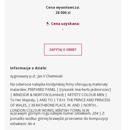
Cena wywoławcza:
28 000 zł
Cena uzyskana:
-
ZAPYTAJ O OBIEKT
Informacje o dziele:
sygnowany p.d.:
Jan V Chełminski
Na odwrocie nalepka londyńskiej firmy oferującej materiały
malarskie; PREPARED PANEL | [rysunek: lew-herb-jednorożec]
| WINDSOR & NEWTON (Limited) | ARTISTS’ COLOUR MEN |
To Her Majesty, | AND TO | T.R.H. THE PRINCE AND PRINCESS
OF WALES, | 38 RATHBONE PLACE, W. AND | NORTH
LONDON COLOUR WORKS, KENTISH TOWN, N.W.
w prawym górnym rogu nalepki numer ołówkiem:
204
|
Z
;
ponadto wzdłuż górnej krawędzi przeciwnie do kompozycji
ołówkiem:
No 4