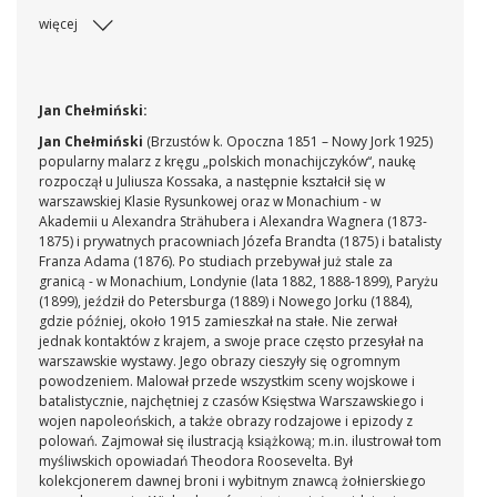
więcej
Jan Chełmiński:
Jan Chełmiński
(Brzustów k. Opoczna 1851 – Nowy Jork 1925)
popularny malarz z kręgu „polskich monachijczyków“, naukę
rozpoczął u Juliusza Kossaka, a następnie kształcił się w
warszawskiej Klasie Rysunkowej oraz w Monachium - w
Akademii u Alexandra Strähubera i Alexandra Wagnera (1873-
1875) i prywatnych pracowniach Józefa Brandta (1875) i batalisty
Franza Adama (1876). Po studiach przebywał już stale za
granicą - w Monachium, Londynie (lata 1882, 1888-1899), Paryżu
(1899), jeździł do Petersburga (1889) i Nowego Jorku (1884),
gdzie później, około 1915 zamieszkał na stałe. Nie zerwał
jednak kontaktów z krajem, a swoje prace często przesyłał na
warszawskie wystawy. Jego obrazy cieszyły się ogromnym
powodzeniem. Malował przede wszystkim sceny wojskowe i
batalistycznie, najchętniej z czasów Księstwa Warszawskiego i
wojen napoleońskich, a także obrazy rodzajowe i epizody z
polowań. Zajmował się ilustracją książkową; m.in. ilustrował tom
myśliwskich opowiadań Theodora Roosevelta. Był
kolekcjonerem dawnej broni i wybitnym znawcą żołnierskiego