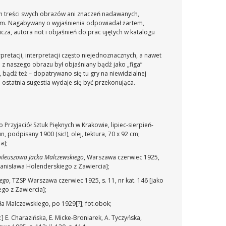
ych treści swych obrazów ani znaczeń nadawanych,
om. Nagabywany o wyjaśnienia odpowiadał żartem,
za, autora not i objaśnień do prac ujętych w katalogu
retacji, interpretacji często niejednoznacznych, a nawet
na z naszego obrazu był objaśniany bądź jako „figa“
bądź też – dopatrywano się tu gry na niewidzialnej
Ta ostatnia sugestia wydaje się być przekonująca.
 Przyjaciół Sztuk Pięknych w Krakowie, lipiec-sierpień-
un, podpisany 1900 (sic!), olej, tektura, 70 x 92 cm;
a];
bileuszowa Jacka Malczewskiego
, Warszawa czerwiec 1925,
 Stanisława Holenderskiego z Zawiercia];
iego
, TZSP Warszawa czerwiec 1925, s. 11, nr kat. 146 [jako
ego z Zawiercia];
 Malczewskiego, po 1929[?]; fot.obok;
:] E. Charazińska, E. Micke-Broniarek, A. Tyczyńska,