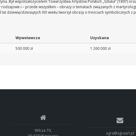
zyna. Był współzałożycielem Towarzystwa Artystów Polskich „Sztuka” (1897) oraz
 rodzajowe i – przede wszystkim – obrazy o tematach związanych z martyrolog
od lat dziewięćdziesiątych XIX wieku tworzył obrazy o treściach symbolicznych z 
Wywoławcza
Uzyskana
500 000 zł
1 260 000 zł
Wilcza 70,
agra@agraart.pl
00-670 Warszawa