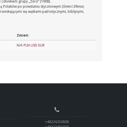
 członkiem grupy „Zero” (1908).
ią Polaków po powstaniu styczniowym (
Śmierć Ellenai,
przenikającymi się wątkami patriotycznymi, biblijnymi,
Zmień:
N/A
PLN
USD
EUR
+48226250808
+48227451020