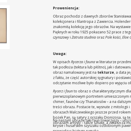
Proweniencja:
Obraz pochodzi z dawnych zbiorów Stanisława
kolekcjonera i filantropa z Zawiercia. Holender
znakomitą kolekcję jego obrazów. Na wystawie 
Pięknych w roku 1925 pokazano 52 prace z tego 
czynszowy
i
Zatruta studnia
oraz
Pole kości
,
Eloe
Uwaga:
W opisach
Rycerza i fauna
w literaturze przedm
tak podłoża (tektura lub płótno), jak i datowan
obraz namalowany jest na
tekturze
, a data j
z faktu, że część autorskiej sygnatury i postaw
odczytanie możliwe było dopiero po wyjęciu o
Rycerz i faun
to obraz o charakterystycznym d
pierwszoplanowym portretem umieszczonym na 
chimer, faunów czy Thanatosów – a na dalszym p
treści obrazu. Postacie te, wysnute z mitologii
obrazach Malczewskiego jeszcze przed rokiem
bożek Pan, są satyry z orszaku Dionizosa, są t
Na naszym obrazie taki faun towarzyszy – uto
obrazach artysty – także sztukę, a zwłaszcza m
kirysie i husarskim szyszaku ozdobionym pawim
prowadząc białego rumaka.