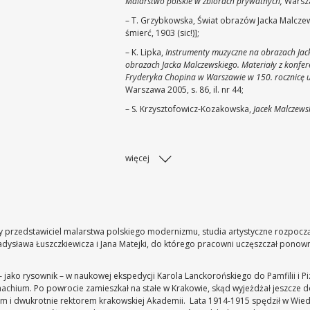
Malarstwo polskie w zbiorach prywatnych,
Warszaw
– T. Grzybkowska, Świat obrazów Jacka Malczewsk
śmierć, 1903 (sic!)];
– K. Lipka,
Instrumenty muzyczne na obrazach Jac
obrazach Jacka Malczewskiego. Materiały z konfe
Fryderyka Chopina w Warszawie w 150. rocznicę 
Warszawa 2005, s. 86, il. nr 44;
– S. Krzysztofowicz-Kozakowska,
Jacek Malczewsk
więcej
 przedstawiciel malarstwa polskiego modernizmu, studia artystyczne rozpoczął 
adysława Łuszczkiewicza i Jana Matejki, do którego pracowni uczęszczał ponownie
ako rysownik – w naukowej ekspedycji Karola Lanckorońskiego do Pamfilii i Pizy
nachium. Po powrocie zamieszkał na stałe w Krakowie, skąd wyjeżdżał jeszcze 
em i dwukrotnie rektorem krakowskiej Akademii. Lata 1914-1915 spędził w Wiedn