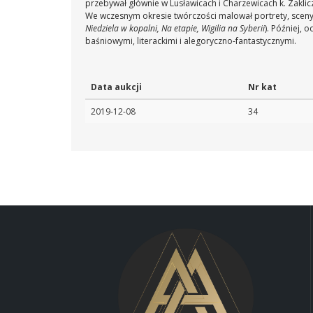
przebywał głównie w Lusławicach i Charzewicach k. Zaklic
We wczesnym okresie twórczości malował portrety, sceny
Niedziela w kopalni, Na etapie, Wigilia na Syberii
). Później, 
baśniowymi, literackimi i alegoryczno-fantastycznymi.
Data aukcji
Nr kat
2019-12-08
34