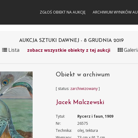
ZGŁOŚ OBIEKT NA AUKCJĘ
ARCHIWUM WYNIKÓW AU
AUKCJA SZTUKI DAWNEJ - 8 GRUDNIA 2019
Lista
Galeri
zobacz wszystkie obiekty z tej aukcji
Obiekt w archiwum
[ status:
zarchiwizowany
]
Jacek Malczewski
Tytuł:
Rycerz i faun, 1909
Nr:
26575
Technika:
olej, tektura
Wymiary:
73 cm x 91.7 cm