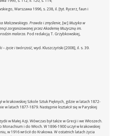
a 1995, s. 112; il. 120, s. 114;
iego, Warszawa 1996, s. 238, il. [tyt. Rycerz, faun i
ka Malczewskiego. Prawda i zmyślenie
, [w:]
Muzyka w
rencji zorganizowanej przez Akademię Muzyczną im.
urodzin malarza.
Pod redakcją T. Grzybkowskiej,
i – życie i twórczość
, wyd. Kluszczyński [2008], il. s. 39.
w krakowskiej Szkole Sztuk Pięknych, gdzie w latach 1872-
 w latach 1877-1879. Następnie kształcił się w Paryskiej
dii w Małej Azji. Wówczas był także w Grecji i we Włoszech.
do Monachium i do Włoch. W 1896-1900 uczył w krakowskiej
iu, w 1916 wrócił do Krakowa. W ostatnich latach życia