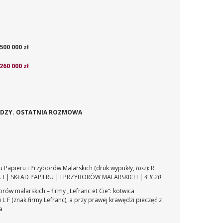
500 000 zł
 260 000 zł
 MIEDZY. OSTATNIA ROZMOWA
du Papieru i Przyborów Malarskich (druk wypukły,
tusz
): R.
 I | SKŁAD PAPIERU | I PRZYBORÓW MALARSKICH |
4 K 20
rów malarskich – firmy „Lefranc et Cie“: kotwica
 F (znak firmy Lefranc), a przy prawej krawędzi pieczęć z
a