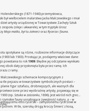
 Holenderskiego (1871-1940) przemysłowca,
ski był wielbicielem malarstwa Jacka Malczewskiego i miał
dzieł artysty urządzonej w Towarzystwie Zachęty Sztuk
zespołu (oleje i akwarele), w tym tryptyki
Grosz
czy
Moja matko, był tu żołnierz
oraz
Rycerza i fauna
.
iotu spotykane są różne, rozbieżne informacje dotyczące
ia (1900 lub 1903). Prostując je, podajemy właściwe dane:
ego powstania to rok
1909
. Błędne jej odczytanie wynikało
ionej obok daty przysłonięta była przez ramę. Ich
brazu z ramy.
la Malczewskiego schemacie kompozycyjnym z
tle pejzażu w towarzystwie symbolicznych postaci –
lanie figur sztafażu, drobniejszych, ale ważnych dla
 i przetworzone przez wyobraźnię artysty, pojawiają się w
 1900 (np.
Sztuka w zaścianku
, 1896). Jest wśród nich grecki
eż rzymskie fauny uosabiające żywotność natury, a – w
żsamiającemu etos rycerski – zamyślonemu rycerzowi w
uzykę.
 piórem. W tle, szeroką drogą kroczy Śmierć z kosą,