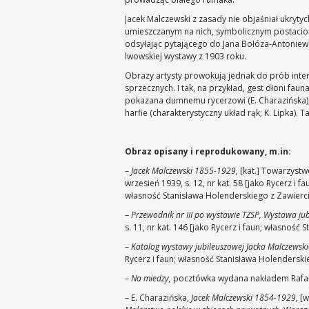
Jacek Malczewski z zasady nie objaśniał ukryt
umieszczanym na nich, symbolicznym postaci
odsyłając pytającego do Jana Bołóza-Antoniewic
lwowskiej wystawy z 1903 roku.
Obrazy artysty prowokują jednak do prób interp
sprzecznych. I tak, na przykład, gest dłoni fau
pokazana dumnemu rycerzowi (E. Charazińska), 
harfie (charakterystyczny układ rąk; K. Lipka). 
Obraz opisany i reprodukowany, m.in:
–
Jacek Malczewski 1855-1929,
[kat.] Towarzystwo
wrzesień 1939, s. 12, nr kat. 58 [jako Rycerz i fa
własność Stanisława Holenderskiego z Zawierci
–
Przewodnik nr III po wystawie TZSP, Wystawa ju
s. 11, nr kat. 146 [jako Rycerz i faun; własność
–
Katalog wystawy jubileuszowej Jacka Malczewsk
Rycerz i faun; własność Stanisława Holenderski
–
Na miedzy,
pocztówka wydana nakładem Rafała
– E. Charazińska,
Jacek Malczewski 1854-1929,
[w