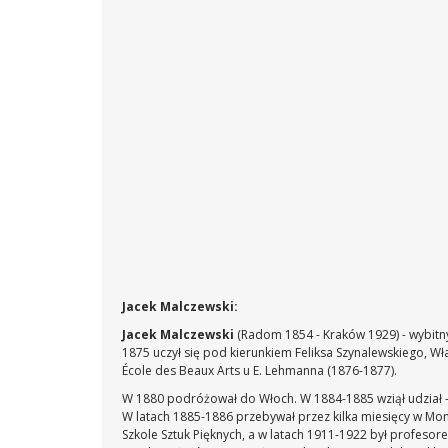
Jacek Malczewski:
Jacek Malczewski
(Radom 1854 - Kraków 1929) - wybitny
1875 uczył się pod kierunkiem Feliksa Szynalewskiego, Wł
École des Beaux Arts u E. Lehmanna (1876-1877).
W 1880 podróżował do Włoch. W 1884-1885 wziął udział – j
W latach 1885-1886 przebywał przez kilka miesięcy w Mo
Szkole Sztuk Pięknych, a w latach 1911-1922 był profesor