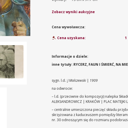
Zobacz wyniki aukcyjne
Cena wywoławcza:
1
Cena uzyskana:
Informacje o dziele:
inne tytuły: RYCERZ, FAUN I ŚMIERĆ, NA
sygn. l.d.:
J Malczewski
|
1909
na odwrocie:
– l.d. (przeciwnie do kompozycji) nalepka Skła
ALEKSANDROWICZ | KRAKÓW | PLAC MATEJKI L.
– centralnie umieszczona pieczęć składu przybo
skrzyżowana z kaduceuszem pomiędzy literami L
nr. 30 odnoszącym się do rozmiaru podobrazi