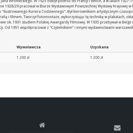
. Jana Wronieckiego. W 1925 odbył podróż do Francji i Włoch, a w latach 1927-1
łomie 1928/29 pracował w Biurze Wystawowym Powszechnej Wystawy Krajowej w P
"Ilustrowanego Kuriera Codziennego". Był kierownikiem artystycznym czasopis
rafią i filmem. Tworzył fotomontaże, wykorzystując tę technikę w plakatach, okł
e ok. 1931 studiem Polskiej Awangardy Filmowej. W 1935 przebywał w Belgii i 
ancji. Od 1951 współpracował z "Czytelnikiem" i innymi wydawnictwami warszaws
Wywoławcza
Uzyskana
1 200 zł
1 200 zł