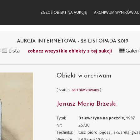
ZGŁOŚ OBIEKT NA AUKCJĘ
ARCHIWUM WYNIKÓW AU
AUKCJA INTERNETOWA - 26 LISTOPADA 2019
Lista
Galeri
zobacz wszystkie obiekty z tej aukcji
Obiekt w archiwum
[ status:
zarchiwizowany
]
Janusz Maria Brzeski
Tytuł:
Dziewczyna na poczcie, 1937
Nr:
26730
Technika:
tusz, pióro, pędzel, akwarela, gwa
Wymiary:
24.9 cm x 18.6 cm