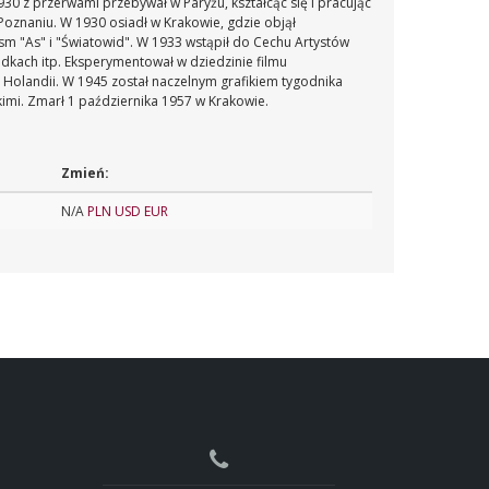
930 z przerwami przebywał w Paryżu, kształcąc się i pracując
oznaniu. W 1930 osiadł w Krakowie, gdzie objął
m "As" i "Światowid". W 1933 wstąpił do Cechu Artystów
adkach itp. Eksperymentował w dziedzinie filmu
Holandii. W 1945 został naczelnym grafikiem tygodnika
kimi. Zmarł 1 października 1957 w Krakowie.
Zmień:
N/A
PLN
USD
EUR