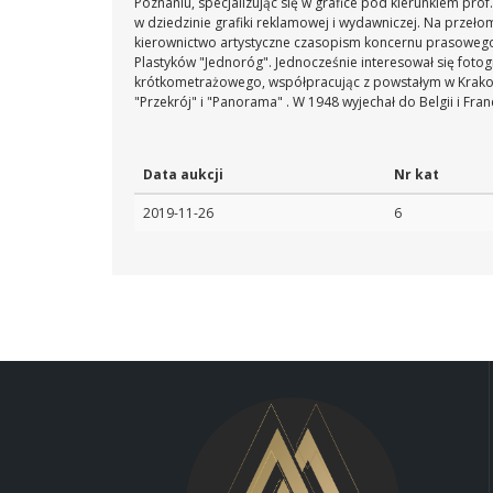
Poznaniu, specjalizując się w grafice pod kierunkiem prof
w dziedzinie grafiki reklamowej i wydawniczej. Na prze
kierownictwo artystyczne czasopism koncernu prasowego 
Plastyków "Jednoróg". Jednocześnie interesował się fotog
krótkometrażowego, współpracując z powstałym w Krakowi
"Przekrój" i "Panorama" . W 1948 wyjechał do Belgii i Fr
Data aukcji
Nr kat
2019-11-26
6