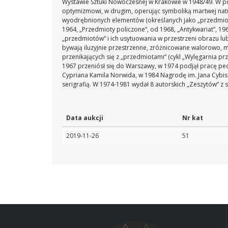
Wystawie Sztuki Nowoczesnej w Krakowie w 1948/49. W połow
optymizmowi, w drugim, operując symboliką martwej natu
wyodrębnionych elementów (określanych jako „przedmioty“) 
1964, „Przedmioty policzone“, od 1968, „Antykwariat“, 1
„przedmiotów“ i ich usytuowania w przestrzeni obrazu lub w
bywają iluzyjnie przestrzenne, zróżnicowane walorowo, mi
przenikających się z „przedmiotami“ (cykl „Wylęgarnia pr
1967 przeniósł się do Warszawy, w 1974 podjął pracę ped
Cypriana Kamila Norwida, w 1984 Nagrodę im. Jana Cybisa.
serigrafią. W 1974-1981 wydał 8 autorskich „Zeszytów“ z s
Data aukcji
Nr kat
2019-11-26
51