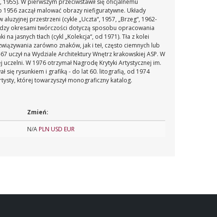
“, 1955). W pierwszym przeciwstawił się oficjalnemu
o 1956 zaczął malować obrazy niefiguratywne. Układy
aluzyjnej przestrzeni (cykle „Uczta“, 1957, „Brzeg“, 1962-
 między okresami twórczości dotyczą sposobu opracowania
na jasnych tłach (cykl „Kolekcja“, od 1971). Tła z kolei
związywania zarówno znaków, jak i teł, często ciemnych lub
-67 uczył na Wydziale Architektury Wnętrz krakowskiej ASP. W
uczelni. W 1976 otrzymał Nagrodę Krytyki Artystycznej im.
ę rysunkiem i grafiką - do lat 60. litografią, od 1974
tysty, której towarzyszył monograficzny katalog.
Zmień:
N/A
PLN
USD
EUR