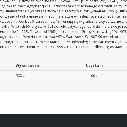
ie lat 50. stworzył cykle litografii: „Nowa Huta i jej mieszkańcy“, 1954, „Dom
ry, zawarł treści egzystencjalne i odnoszące do niedawnego dramatu wojny. P
umieszczane były przez artystę na płaszczyźnie (cykl „Wnętrze“, 1957) ), lub w 
968). Zasada ta utrzymuje się w jego malarstwie w następnych latach, różnice
obec tła. Od lat 70. „przedmioty“ zmieniają się w graficzne, zwykle czarne znaki 
ękkie. W latach 90. artysta wrócił do kolorystycznego, bardziej malarskiego ro
zedmiotów“, 1992). Tarasin od 1962 jest członkiem „Grupy Krakowskiej“. W 1963
agogiczną na Wydziale Malarstwa ASP w Warszawie. W 1987-90 był rektorem tej 
; Nagroda na MB Sztuki w San Marino 1965. Równolegle z malarstwem zajmował si
erigrafiami i własnymi tekstami. W 1995 w Galerii Zachęta odbyła się wystawa ar
Wywoławcza
Uzyskana
500 zł
1 100 zł