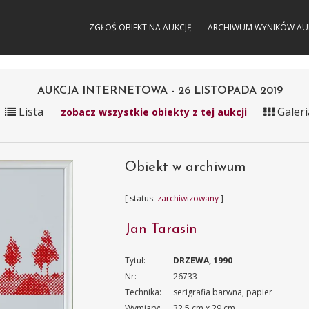
ZGŁOŚ OBIEKT NA AUKCJĘ
ARCHIWUM WYNIKÓW AU
AUKCJA INTERNETOWA - 26 LISTOPADA 2019
Lista
Galeri
zobacz wszystkie obiekty z tej aukcji
Obiekt w archiwum
[ status:
zarchiwizowany
]
Jan Tarasin
Tytuł:
DRZEWA, 1990
Nr:
26733
Technika:
serigrafia barwna, papier
Wymiary:
32.5 cm x 29 cm