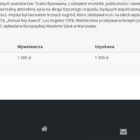
ych seansów tzw. Teatru Rysowania, z udziałem modelek, publiczności i samego
surrealną atmosferę życia na skraju fizycznego rozpadu, będących współczesną
ecz. Artysta był laureatem licznych nagród, które zdobywał m.in. na takich wyst
, „Annual Key Award”, Los Angeles 1978. Wielokrotnie przebywał w Nowym Jork
0. wykładał w Europejskiej Akademii Sztuk w Warszawie.
Wywoławcza
Uzyskana
1 000 zł
1 000 zł