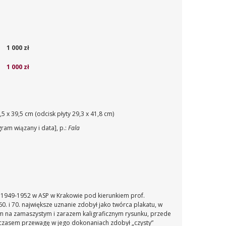
1 000 zł
1 000 zł
 x 39,5 cm (odcisk płyty 29,3 x 41,8 cm)
am wiązany i data], p.:
Fala
h 1949-1952 w ASP w Krakowie pod kierunkiem prof.
. i 70. największe uznanie zdobył jako twórca plakatu, w
ym na zamaszystym i zarazem kaligraficznym rysunku, przede
Z czasem przewagę w jego dokonaniach zdobył „czysty”