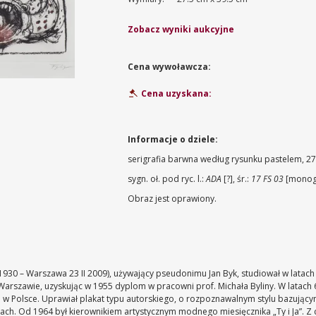
Zobacz wyniki aukcyjne
Cena wywoławcza:
Cena uzyskana:
Informacje o dziele:
serigrafia barwna według rysunku pastelem, 27,5
sygn. oł. pod ryc. l.:
ADA
[?], śr.:
17 FS 03
[monogr
Obraz jest oprawiony.
 1930 – Warszawa 23 II 2009), używający pseudonimu Jan Byk, studiował w latac
rszawie, uzyskując w 1955 dyplom w pracowni prof. Michała Byliny. W latach 60
 w Polsce. Uprawiał plakat typu autorskiego, o rozpoznawalnym stylu bazując
niach. Od 1964 był kierownikiem artystycznym modnego miesięcznika „Ty i Ja”. 