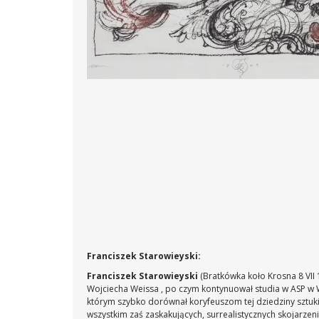
Franciszek Starowieyski:
Franciszek Starowieyski
(Bratkówka koło Krosna 8 VII
Wojciecha Weissa , po czym kontynuował studia w ASP w Wa
którym szybko dorównał koryfeuszom tej dziedziny sztuki
wszystkim zaś zaskakujących, surrealistycznych skojarze