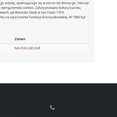
 artysty, spełniającego się w nim w roli demiurga. Tworzył
 wersją tematu vanitas. Zafascynowany kulturą baroku,
awach, jak Biennale Sztuki w Sao Paulo 1973,
u na zaproszenie Fundacji Kościuszkowskiej. W 1980 był
Zmień:
N/A
PLN
USD
EUR