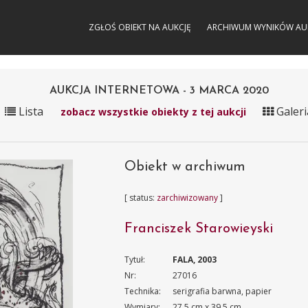
ZGŁOŚ OBIEKT NA AUKCJĘ
ARCHIWUM WYNIKÓW AU
AUKCJA INTERNETOWA - 3 MARCA 2020
Lista
Galeri
zobacz wszystkie obiekty z tej aukcji
Obiekt w archiwum
[ status:
zarchiwizowany
]
Franciszek Starowieyski
Tytuł:
FALA, 2003
Nr:
27016
Technika:
serigrafia barwna, papier
Wymiary:
27.5 cm x 39.5 cm