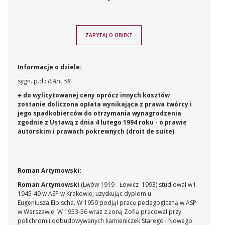
-
ZAPYTAJ O OBIEKT
Informacje o dziele:
sygn. p.d.:
R.Art. 58
♣ do wylicytowanej ceny oprócz innych kosztów
zostanie doliczona opłata wynikająca z prawa twórcy i
jego spadkobierców do otrzymania wynagrodzenia
zgodnie z Ustawą z dnia 4 lutego 1994 roku - o prawie
autorskim i prawach pokrewnych (droit de suite)
Roman Artymowski:
Roman Artymowski
(Lwów 1919 - Łowicz 1993) studiował w l.
1945-49 w ASP w Krakowie, uzyskując dyplom u
Eugeniusza Eibischa. W 1950 podjął pracę pedagogiczną w ASP
w Warszawie. W 1953-56 wraz z żoną Zofią pracował przy
polichromii odbudowywanych kamieniczek Starego i Nowego