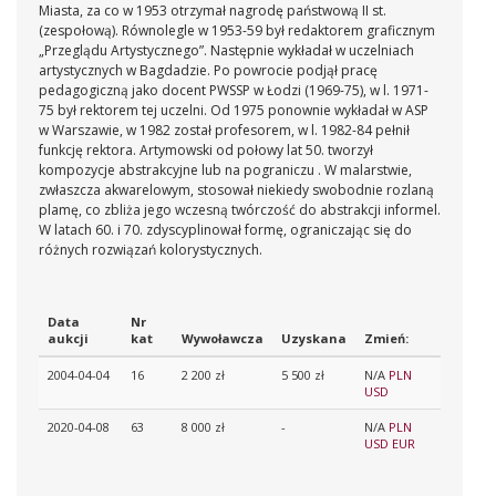
Miasta, za co w 1953 otrzymał nagrodę państwową II st.
(zespołową). Równolegle w 1953-59 był redaktorem graficznym
„Przeglądu Artystycznego”. Następnie wykładał w uczelniach
artystycznych w Bagdadzie. Po powrocie podjął pracę
pedagogiczną jako docent PWSSP w Łodzi (1969-75), w l. 1971-
75 był rektorem tej uczelni. Od 1975 ponownie wykładał w ASP
w Warszawie, w 1982 został profesorem, w l. 1982-84 pełnił
funkcję rektora. Artymowski od połowy lat 50. tworzył
kompozycje abstrakcyjne lub na pograniczu . W malarstwie,
zwłaszcza akwarelowym, stosował niekiedy swobodnie rozlaną
plamę, co zbliża jego wczesną twórczość do abstrakcji informel.
W latach 60. i 70. zdyscyplinował formę, ograniczając się do
różnych rozwiązań kolorystycznych.
Data
Nr
aukcji
kat
Wywoławcza
Uzyskana
Zmień:
2004-04-04
16
2 200 zł
5 500 zł
N/A
PLN
USD
2020-04-08
63
8 000 zł
-
N/A
PLN
USD
EUR