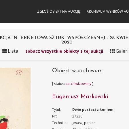
ZGŁOŚ OBIEKT NA AUKCJĘ
ARCHIWUM WYNIKÓW AU
KCJA INTERNETOWA SZTUKI WSPÓŁCZESNEJ - 28 KWIE
2020
Lista
Galeri
zobacz wszystkie obiekty z tej aukcji
Obiekt w archiwum
[ status:
zarchiwizowany
]
Eugeniusz Markowski
Tytuł:
Dwie postaci z koniem
Nr:
27336
Technika:
gwasz, papier