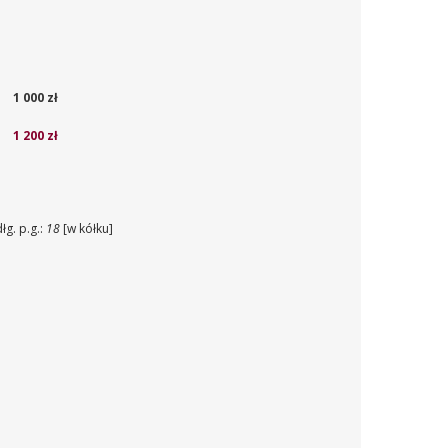
1 000 zł
1 200 zł
łg. p.g.:
18
[w kółku]