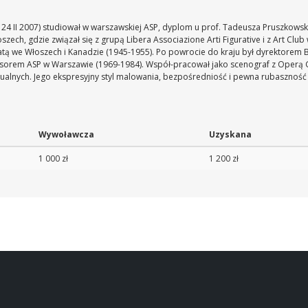
4 II 2007) studiował w warszawskiej ASP, dyplom u prof. Tadeusza Pruszkowski
ch, gdzie związał się z grupą Libera Associazione Arti Figurative i z Art Club
atą we Włoszech i Kanadzie (1945-1955). Po powrocie do kraju był dyrektorem B
rofesorem ASP w Warszawie (1969-1984). Współ-pracował jako scenograf z Operą
idualnych. Jego ekspresyjny styl malowania, bezpośredniość i pewna rubaszno
Wywoławcza
Uzyskana
1 000 zł
1 200 zł