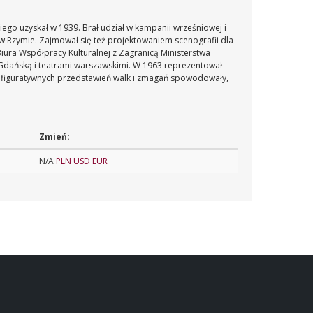
ego uzyskał w 1939. Brał udział w kampanii wrześniowej i
 w Rzymie. Zajmował się też projektowaniem scenografii dla
iura Współpracy Kulturalnej z Zagranicą Ministerstwa
 Gdańską i teatrami warszawskimi. W 1963 reprezentował
ść figuratywnych przedstawień walk i zmagań spowodowały,
Zmień:
N/A
PLN
USD
EUR