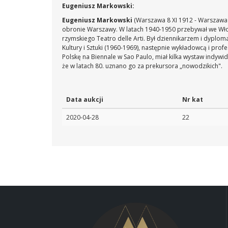
Eugeniusz Markowski:
Eugeniusz Markowski
(Warszawa 8 XI 1912 - Warszawa 2
obronie Warszawy. W latach 1940-1950 przebywał we Włosze
rzymskiego Teatro delle Arti. Był dziennikarzem i dyplom
Kultury i Sztuki (1960-1969), następnie wykładowcą i p
Polskę na Biennale w Sao Paulo, miał kilka wystaw indyw
że w latach 80. uznano go za prekursora „nowodzikich".
Data aukcji
Nr kat
2020-04-28
22