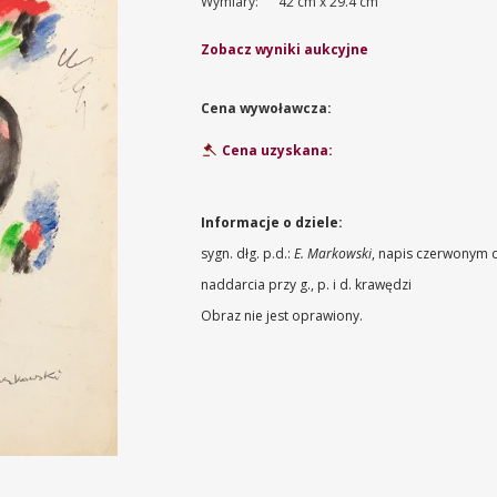
Wymiary:
42 cm x 29.4 cm
Zobacz wyniki aukcyjne
Cena wywoławcza:
Cena uzyskana:
Informacje o dziele:
sygn. dłg. p.d.:
E. Markowski
, napis czerwonym d
naddarcia przy g., p. i d. krawędzi
Obraz nie jest oprawiony.