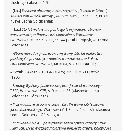
(ilustracje całości s. 1-3);
– [kat.]
Wystawa obrazów, rzeźb i sztychów „Dziecko w Sztuce“,
Komitet Warszawski Kwesty „Ratujcie Dzieci
“, TZSP 1916, nr kat.
76 [wł. Leona Goldberga];
– [kat.]
Sto lat malarstwa polskiego (z prywatnych zbiorów
warszawskich) w Pałacu Łazienkowskim w Warszawie
,
[Warszawa] MCMXIX, s. 11, nr 144 [Sztuka; tryptyk, wł. Leona
Goldberga];
–
Album reprodukcji obrazów z wystawy „Sto lat malarstwa
polskiego“ z prywatnych zbiorów warszawskich w Pałacu
Łazienkowskim
, Warszawa, MCMXIX, s. 29, nr 144 I, il.;
– "Sztuki Piękne", R.1. (1924/1925), Nr 5, il. s. 211 [
Bajka
(1908)];
–
Katalog Wystawy Jubileuszowej prac Jacka Malczewskiego
,
TZSP, Warszawa 1925, s. 9, nr kat. 86 (własność Leona
Goldberga-Górskiego);
–
Przewodnik nr III po wystawie TZSP, Wystawa jubileuszowa
Jacka Malczewskiego
, Warszawa VI 1925, s. 7, kat. 86 (własność
Leona Goldberga-Górskiego);
–
Przewodnik Nr. 45. po wystawie Towarzystwa Zachęty Sztuk
Pięknych, Treść Wystawa malarstwa polskiego drugiej połowy XIX