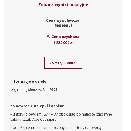
Zobacz wyniki aukcyjne
Cena wywoławcza:
500 000 zł
Cena uzyskana:
1 230 000 zł
ZAPYTAJ O OBIEKT
Informacje o dziele:
sygn. l.d.:
J Malczewski
|
1905
na odwrocie nalepki i napisy:
– u góry (ołówkiem):
377 – 37
obok ślad po nalepce (zapewne
salonu sztuki Abe Gutnajera)
– poniżej centralnie umieszczony, naniesiony czerwoną