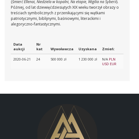
(
Śmierć Ellenai, Niedziela w kopalni, Na etapie, Wigilia na Syberii
).
Później, od lat dziewięćdziesiątych XIX wieku tworzył obrazy o
treściach symbolicznych z przenikającymi się wątkami
patriotycznymi, biblijnymi, baśniowymi, literackimi i
alegoryczno-fantastycznymi.
Data
Nr
aukcji
kat
Wywoławcza
Uzyskana
Zmień:
2020-06-21
24
500 000 zł
1 230 000 zł
N/A
PLN
USD
EUR