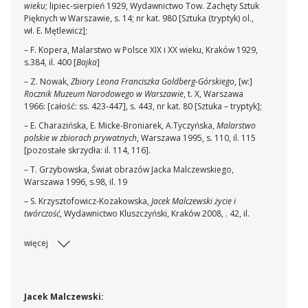
wieku
; lipiec-sierpień 1929, Wydawnictwo Tow. Zachęty Sztuk
Pięknych w Warszawie, s. 14; nr kat. 980 [Sztuka (tryptyk) ol.,
wł. E. Mętlewicz];
– F. Kopera, Malarstwo w Polsce XIX i XX wieku, Kraków 1929,
s.384, il. 400 [
Bajka
]
– Z. Nowak,
Zbiory Leona Franciszka Goldberg-Górskiego
, [w:]
Rocznik Muzeum Narodowego w Warszawie
, t. X, Warszawa
1966: [całość: ss. 423-447], s. 443, nr kat. 80 [Sztuka – tryptyk];
– E. Charazińska, E. Micke-Broniarek, A.Tyczyńska,
Malarstwo
polskie w zbiorach prywatnych
, Warszawa 1995, s. 110, il. 115
[pozostałe skrzydła: il. 114, 116].
– T. Grzybowska, Świat obrazów Jacka Malczewskiego,
Warszawa 1996, s.98, il. 19
– S. Krzysztofowicz-Kozakowska,
Jacek Malczewski życie i
twórczość
, Wydawnictwo Kluszczyński, Kraków 2008, . 42, il.
więcej
Jacek Malczewski: