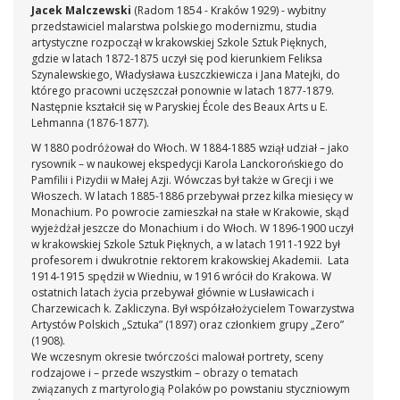
Jacek Malczewski
(Radom 1854 - Kraków 1929) - wybitny
przedstawiciel malarstwa polskiego modernizmu, studia
artystyczne rozpoczął w krakowskiej Szkole Sztuk Pięknych,
gdzie w latach 1872-1875 uczył się pod kierunkiem Feliksa
Szynalewskiego, Władysława Łuszczkiewicza i Jana Matejki, do
którego pracowni uczęszczał ponownie w latach 1877-1879.
Następnie kształcił się w Paryskiej École des Beaux Arts u E.
Lehmanna (1876-1877).
W 1880 podróżował do Włoch. W 1884-1885 wziął udział – jako
rysownik – w naukowej ekspedycji Karola Lanckorońskiego do
Pamfilii i Pizydii w Małej Azji. Wówczas był także w Grecji i we
Włoszech. W latach 1885-1886 przebywał przez kilka miesięcy w
Monachium. Po powrocie zamieszkał na stałe w Krakowie, skąd
wyjeżdżał jeszcze do Monachium i do Włoch. W 1896-1900 uczył
w krakowskiej Szkole Sztuk Pięknych, a w latach 1911-1922 był
profesorem i dwukrotnie rektorem krakowskiej Akademii. Lata
1914-1915 spędził w Wiedniu, w 1916 wrócił do Krakowa. W
ostatnich latach życia przebywał głównie w Lusławicach i
Charzewicach k. Zakliczyna. Był współzałożycielem Towarzystwa
Artystów Polskich „Sztuka” (1897) oraz członkiem grupy „Zero”
(1908).
We wczesnym okresie twórczości malował portrety, sceny
rodzajowe i – przede wszystkim – obrazy o tematach
związanych z martyrologią Polaków po powstaniu styczniowym