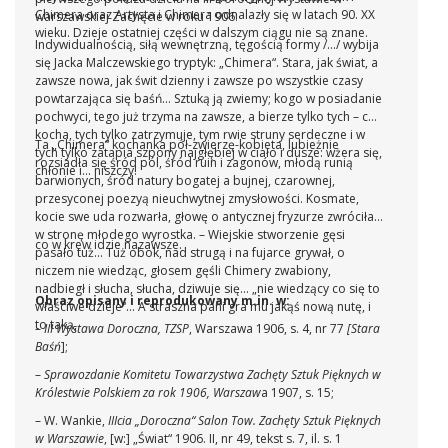
Chimera oraz Artysta i Chimera odnalazły się w latach 90. XX
warszawskiej Zachęcie w roku 1906:
wieku. Dzieje ostatniej części w dalszym ciągu nie są znane.
Indywidualnością, siłą wewnętrzną, tęgością formy /.../ wybija
się Jacka Malczewskiego tryptyk: „Chimera“. Stara, jak świat, a
zawsze nowa, jak świt dzienny i zawsze po wszystkie czasy
powtarzająca się baśń... Sztuką ją zwiemy; kogo w posiadanie
pochwyci, tego już trzyma na zawsze, a bierze tylko tych – co
kocha, tych tylko zatrzymuje, tym rwie struny serdeczne i w
Ta „Chimera“ kochanka pół-zwierzę-kobieta, lubieżnie
tych tylko zatapia szpony najgłębiej w ciało i dusze: wżera się,
rozsiadła się śród pól, śród ruin i zagonów, młodą runią
chłonie i... niszczy!
barwionych, śród natury bogatej a bujnej, czarownej,
przesyconej poezyą nieuchwytnej zmysłowości. Kosmate,
kocie swe uda rozwarła, głowę o antycznej fryzurze zwróciła
w stronę młodego wyrostka. – Wiejskie stworzenie gęsi
co w krew idzie nazawsze.
pasało tuż... Tuż obok, nad strugą i na fujarce grywał, o
niczem nie wiedząc, głosem gęśli Chimery zwabiony,
nadbiegł i słucha, słucha, dziwuje się... „nie wiedzący co się to
Obraz opisany i reprodukowany m.in. w:
właściwe dzieje“... A straszna pani gra mu jakąś nową nutę, i
to taką,
–
III Wystawa Doroczna, TZSP
, Warszawa 1906, s. 4, nr 77
[Stara
Baśń
];
–
Sprawozdanie Komitetu Towarzystwa Zachęty Sztuk Pięknych w
Królestwie Polskiem za rok 1906, Warszaw
a 1907, s. 15;
– W. Wankie,
IIIcia „Doroczna“ Salon Tow. Zachęty Sztuk Pięknych
w Warszawie
, [w:] „Świat“ 1906. II, nr 49, tekst s. 7, il. s. 1