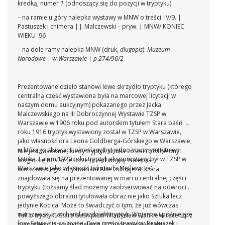
kredką, numer
1
(odnoszący się do pozycji w tryptyku)
– na ramie u góry nalepka wystawy w MNW o treści: IV/9. |
Pastuszek i chimera | J. Malczewski – pryw. | MNW/ KONIEC
WIEKU '96
– na dole ramy nalepka MNW (druk,
długopis
):
Muzeum
Narodowe | w Warszawie | p 274/96/2
Prezentowane dzieło stanowi lewe skrzydło tryptyku (którego
centralną część wystawiona była na marcowej licytacji w
naszym domu aukcyjnym) pokazanego przez Jacka
Malczewskiego na III Dobroczynnej Wystawie TZSP w
Warszawie w 1906 roku pod autorskim tytułem Stara baśń. W
roku 1916 tryptyk wystawiony został w TZSP w Warszawie,
jako własność dra Leona Goldberga-Górskiego w Warszawie,
w którego zbiorach określany był jednoznacznym tytułem
Nie jest wiadome, kiedy tryptyk Sztuka został rozdzielony.
Sztuka. Latem 1929 roku tryptyk eksponowany był w TZSP w
Mogło się to stać jeszcze przed wojną. Nalepka
Warszawie jako własność Edmunda Mętlewicza.
warszawskiego antykwariatu Abe Gutnajera, która
znajdowała się na prezentowanej w marcu centralnej części
tryptyku (tożsamy ślad możemy zaobserwować na odwrocie
powyższego obrazu) tytułowała obraz nie jako Sztuka lecz
jedynie Kocica. Może to świadczyć o tym, że już wówczas
warszawski marchand rozdzielił tryptyk. Wojenne i późniejsze
Tak o tryptyku Stara baśń pisał Władysław Wankie w recenzji z
losy Sztuki nie są znane. Dwie części tryptyku: Pastuszek i
pierwszego pokazu dzieła na III Dorocznej Wystawie w