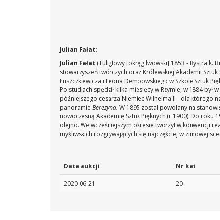
Julian Fałat:
Julian Fałat
(Tuligłowy [okręg lwowski] 1853 - Bystra k. B
stowarzyszeń twórczych oraz Królewskiej Akademii Sztuk
Łuszczkiewicza i Leona Dembowskiego w Szkole Sztuk Pięk
Po studiach spędził kilka miesięcy w Rzymie, w 1884 był
późniejszego cesarza Niemiec Wilhelma II - dla którego 
panoramie
Berezyna.
W 1895 został powołany na stanowisk
nowoczesną Akademię Sztuk Pięknych (r.1900). Do roku 19
olejno. We wcześniejszym okresie tworzył w konwencji rea
myśliwskich rozgrywających się najczęściej w zimowej scen
Data aukcji
Nr kat
2020-06-21
20