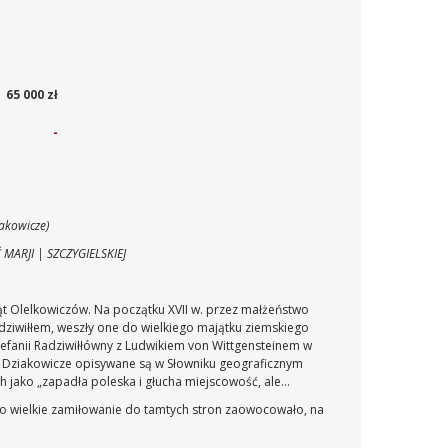
65 000 zł
-
iakowicze)
MARJI | SZCZYGIELSKIEJ
ąt Olelkowiczów. Na początku XVII w. przez małżeństwo
adziwiłłem, weszły one do wielkiego majątku ziemskiego
tefanii Radziwiłłówny z Ludwikiem von Wittgensteinem w
ów. Dziakowicze opisywane są w Słowniku geograficznym
ch jako „zapadła poleska i głucha miejscowość, ale
jego wielkie zamiłowanie do tamtych stron zaowocowało, na