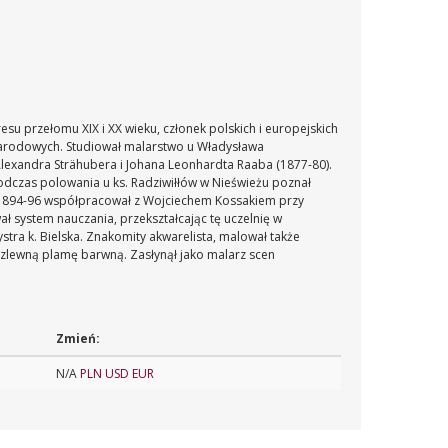
resu przełomu XIX i XX wieku, członek polskich i europejskich
narodowych. Studiował malarstwo u Władysława
Alexandra Strähubera i Johana Leonhardta Raaba (1877-80).
podczas polowania u ks. Radziwiłłów w Nieświeżu poznał
ch 1894-96 współpracował z Wojciechem Kossakiem przy
ł system nauczania, przekształcając tę uczelnię w
tra k. Bielska. Znakomity akwarelista, malował także
rozlewną plamę barwną. Zasłynął jako malarz scen
Zmień:
N/A
PLN
USD
EUR