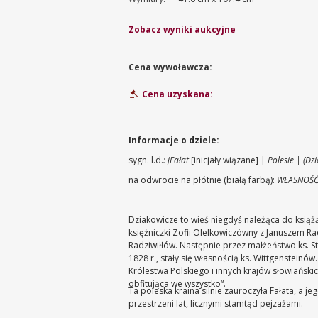
Zobacz wyniki aukcyjne
Cena wywoławcza:
Cena uzyskana:
Informacje o dziele:
sygn. l.d.
: jFałat
[inicjały wiązane] |
Polesie | (Dz
na odwrocie na płótnie (białą farbą):
WŁASNOŚĆ 
Dziakowicze to wieś niegdyś należąca do książ
księżniczki Zofii Olelkowiczówny z Januszem R
Radziwiłłów. Następnie przez małżeństwo ks. S
1828 r., stały się własnością ks. Wittgenstein
Królestwa Polskiego i innych krajów słowiański
obfitująca we wszystko“.
Ta poleska kraina silnie zauroczyła Fałata, a 
przestrzeni lat, licznymi stamtąd pejzażami.