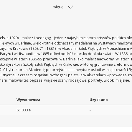
więcej
ielska 1929) - malarz i pedagog - jeden z najwybitniejszych artystów polskich ok
 Pięknych w Berlinie, wielokrotnie odznaczany medalami na wystawach między
nych w Krakowie (1868-71 i 1881) i w Akademii Sztuk Pięknych w Monachium u 
 w Paryżu i w Hiszpanii, a w 1885 odbył podróż morską dookoła świata. W 1886 
następnie w latach 1886-95 pracował w Berlinie jako malarz nadworny. W lata
o dyrektora Szkoły Sztuk Pięknych w Krakowie, w której gruntownie zreformowa
10 był rektorem Akademii; po przejściu na emeryturę osiadł w miejscowości Bys
listycznej, z czasem rozjaśnił i wzbogacił paletę, a w akwarelach wprowadzał 
erii; malował też pejzaże, wiejskie sceny rodzajowe, portrety, widoki miejskie.
Wywoławcza
Uzyskana
65 000 zł
-