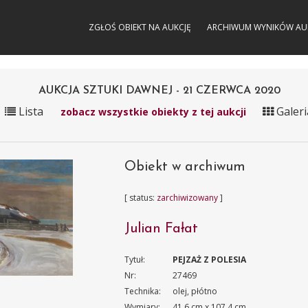
ZGŁOŚ OBIEKT NA AUKCJĘ
ARCHIWUM WYNIKÓW AU
AUKCJA SZTUKI DAWNEJ - 21 CZERWCA 2020
Lista
Galeri
zobacz wszystkie obiekty z tej aukcji
Obiekt w archiwum
[ status:
zarchiwizowany
]
Julian Fałat
Tytuł:
PEJZAŻ Z POLESIA
Nr:
27469
Technika:
olej, płótno
Wymiary:
41.6 cm x 107.4 cm