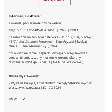
ZAPYTAJ O OBIEKT
Informacje o dziele:
akwarela, papier naklejony na karton
sygn. p.d.:
STANISŁAW MASŁOWSKI. | 1923. | WOLA.
na odwrocie na zaplecku nalepka TZSP (druk, tusz, pieczęć):
4817
Autor
Stanisław Masłowski
| Tytuł
Pejzaż II
| Rodzaj
dzieła | Cena Własność
7 [...] 1924
częściowo na ramie i zaplecku okrągła pieczęć lakowa z
centralnie umieszczonym orłem w koronie okolonym
tekstem: KOMISARJAT RZĄDU | NA M. ST. WARSZAWĘ
Obraz wystawiany:
– Wystawa bieżąca, Towarzystwo Zachęty Sztuk Pięknych w
Warszawie, Warszawa 6 IX – 2 X 1924.
więcej