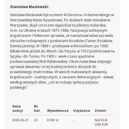
Stanisław Masłowski:
Stanisław Masłowski był uczniem W.Gersona i A.Kamieńskiego w
Warszawskiej Klasie Rysunkowej. Po studiach stale mieszkał w
Warszawie, skąd corocznie wyjeżdżał na plenery malarskie,
m.in. na Ukrainę w latach 1875-1886. Fascynacja tamtejszym
krajobrazem i folklorem sprawiła, że namalował wówczas wiele
obrazów rodzajowych z postaciami Kozaków (Taniec Kozaków,
Dumka Jaremy). W 1886 r. przebywał w Monachium; po 1900
kilkakrotnie jeździł do Włoch i do Paryża; w 1912 podróżował na
Sycylię i do Tunisu. Po 1903 r. wiele czasu spędzał w
podwarszawskiej Woli Rafałowskiej. Obok malarstwa olejnego
uprawiał akwarelę i w tej trudnej technice doszedł do
prawdziwego mistrzostwa. W swoich malowanych akwarelą
krajobrazach - realistycznych, a zarazem dekoracyjnych - dawał,
według własnych słów, „coś w rodzaju syntezy pejzażu
polskiego”.
Data
Nr
aukcji
kat
Wywoławcza
Uzyskana
Zmień:
2020-06-21
23
8 000 zł
-
N/A
PLN
USD
EUR