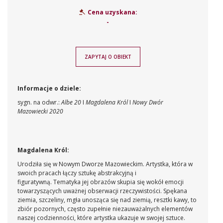
Cena uzyskana:
-
ZAPYTAJ O OBIEKT
Informacje o dziele:
sygn. na odwr.:
Albe 20
I
Magdalena Król
I
Nowy Dwór
Mazowiecki 2020
Magdalena Król:
Urodziła się w Nowym Dworze Mazowieckim. Artystka, która w
swoich pracach łączy sztukę abstrakcyjną i
figuratywną. Tematyka jej obrazów skupia się wokół emocji
towarzyszących uważnej obserwacji rzeczywistości. Spękana
ziemia, szczeliny, mgła unosząca się nad ziemią, resztki kawy, to
zbiór pozornych, często zupełnie niezauważalnych elementów
naszej codzienności, które artystka ukazuje w swojej sztuce.