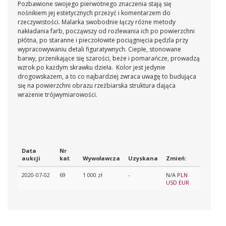
Pozbawione swojego pierwotnego znaczenia stają się
nośnikiem jej estetycznych przeżyć i komentarzem do
rzeczywistości. Malarka swobodnie łączy różne metody
nakładania farb, począwszy od rozlewania ich po powierzchni
płótna, po staranne i pieczołowite pociągnięcia pędzla przy
wypracowywaniu detali figuratywnych. Ciepłe, stonowane
barwy, przenikające się szarości, beże i pomarańcze, prowadzą
wzrok po każdym skrawku dzieła. Kolor jest jedynie
drogowskazem, a to co najbardziej zwraca uwagę to budująca
się na powierzchni obrazu rzeźbiarska struktura dająca
wrażenie trójwymiarowości.
Data
Nr
aukcji
kat
Wywoławcza
Uzyskana
Zmień:
2020-07-02
69
1 000 zł
-
N/A
PLN
USD
EUR