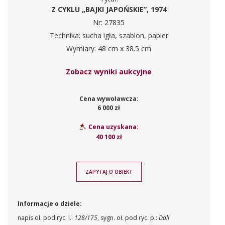
Z CYKLU „BAJKI JAPOŃSKIE”, 1974
Nr: 27835
Technika: sucha igła, szablon, papier
Wymiary: 48 cm x 38.5 cm
Zobacz wyniki aukcyjne
Cena wywoławcza:
6 000 zł
Cena uzyskana:
40 100 zł
ZAPYTAJ O OBIEKT
Informacje o dziele:
napis oł. pod ryc. l.:
128/175
, sygn. oł. pod ryc. p.:
Dali