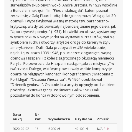
surrealistów skupionych wokół André Bretona. W 1929 wspólnie
z Bunuelem nakręcili film "Pies andaluzyjski". Latem poznał i
związał się z Galą Eluard, odtąd dozgonną muzą. W ciągu lat 30.
obmyślił i wypraktykował własną metodę tzw. paranoiczno-
krytyczną, wtedy też powstały najbardziej znane jego dzieła, jak
"Uporczywość pamięci" (1931). Niewielki ten obraz, wystawiony
w tymże roku w Nowym Jorku na wystawie surrealistów, stał się
symbolem ruchu i otworzył artyście drogę do kariery w stylu
amerykańskim. Dali i Gala przebywali w USA wielokrotnie,
najdłużej w latach 1939-1948, po ucieczce z ogarniętej wojną
domową Hiszpanii i z kolei z zagrożonego okupacją niemiecką
Paryża. Po powrocie do Hiszpanii nastąpił „okres mistyczny” w
twórczości Dalego, w którym powstawały wielkie kompozycje
oparte na religijnych kanonach ikonograficznych ("Madonna z
Port Lligat", "Ostatnia Wieczerza"). W 1964 opublikował
"Dziennik geniusza". Ostatnie lata artysty upłynęły pod znakiem
podróży i ekstrawagancji. Po śmierci Gali w 1982 Dali
pozostawał do końca w dobrowolnym odosobnieniu.
Data
Nr
aukcji
kat
Wywoławcza
Uzyskana
Zmień:
2020-09-02
16
6 000 zł
40 100 zł
N/A
PLN