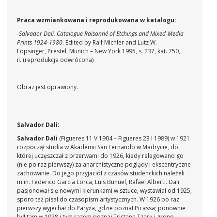
Praca wzmiankowana i reprodukowana w katalogu:
-Salvador Dali. Catalogue Raisonné
of Etchings and Mixed-Media
Prints 1924-1980
. Edited by Ralf Michler and Lutz W.
Löpsinger, Prestel, Munich – New York 1995, s. 237, kat. 750,
il. (reprodukcja odwrócona)
Obraz jest oprawiony.
Salvador Dali:
Salvador Dali
(Figueres 11 V 1904 – Figueres 23 I 1989) w 1921
rozpoczął studia w Akademii San Fernando w Madrycie, do
której uczęszczał z przerwami do 1926, kiedy relegowano go
(nie po raz pierwszy) za anarchistyczne poglądy i ekscentryczne
zachowanie. Do jego przyjaciół z czasów studenckich należeli
m.in. Federico Garcia Lorca, Luis Bunuel, Rafael Alberti. Dali
pasjonował się nowymi kierunkami w sztuce, wystawiał od 1925,
sporo też pisał do czasopism artystycznych. W 1926 po raz
pierwszy wyjechał do Paryża, gdzie poznał Picassa; ponownie
był tam w 1928 i tym razem poznał Tristana Tzarę i grono