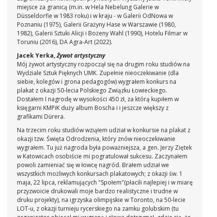
miejsce za granicą (m.in. w Hela Nebelung Galerie w
Düsseldorfie w 1983 roku) i w kraju - w Galerii OdNowa w
Poznaniu (1975), Galerii Grażyny Hase w Warszawie (1980,
1982), Galerii Sztuki Alicji i Bożeny Wahl (1990), Hotelu Filmar w
Toruniu (2016), DA Agra-Art (2022).
Jacek Yerka,
Żywot artystyczny
Mój żywot artystyczny rozpoczął się na drugim roku studiów na
Wydziale Sztuk Pięknych UMK. Zupełnie nieoczekiwanie (dla
siebie, kolegów i grona pedagogów) wygrałem konkurs na
plakat z okazji 50-lecia Polskiego Związku Łowieckiego.
Dostałem I nagrodę w wysokości 450 zł, za którą kupiłem w
księgarni KMPiK duży album Boscha i i jeszcze większy z
grafikami Dürera.
Na trzecim roku studiów wziąłem udział w konkursie na plakat z
okazji tzw. Święta Odrodzenia, który znów nieoczekiwanie
wygrałem. Tu już nagroda była poważniejsza, a gen. Jerzy Ziętek
w Katowicach osobiście mi pogratulował sukcesu. Zaczynałem
powoli zamieniać się w łowcę nagród. Brałem udział we
wszystkich możliwych konkursach plakatowych; z okazji św. 1
maja, 22 lipca, reklamujących "Społem"(płacili najlepiej i w miarę
przyzwoicie drukowali moje bardzo realistyczne i trudne w
druku projekty), na igrzyska olimpijskie w Toronto, na 50-lecie
LOT-u, z okazji turnieju rycerskiego na zamku golubskim (tu