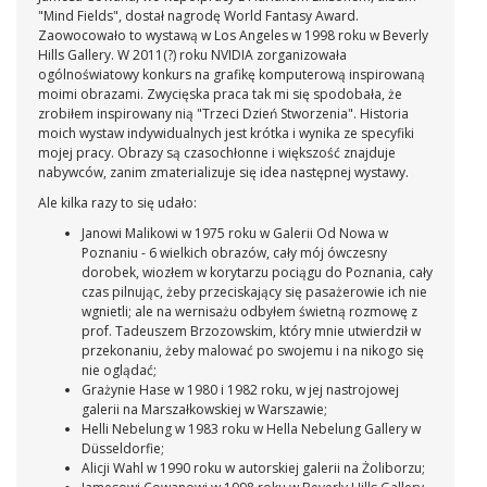
"Mind Fields", dostał nagrodę World Fantasy Award.
Zaowocowało to wystawą w Los Angeles w 1998 roku w Beverly
Hills Gallery. W 2011(?) roku NVIDIA zorganizowała
ogólnoświatowy konkurs na grafikę komputerową inspirowaną
moimi obrazami. Zwycięska praca tak mi się spodobała, że
zrobiłem inspirowany nią "Trzeci Dzień Stworzenia". Historia
moich wystaw indywidualnych jest krótka i wynika ze specyfiki
mojej pracy. Obrazy są czasochłonne i większość znajduje
nabywców, zanim zmaterializuje się idea następnej wystawy.
Ale kilka razy to się udało:
Janowi Malikowi w 1975 roku w Galerii Od Nowa w
Poznaniu - 6 wielkich obrazów, cały mój ówczesny
dorobek, wiozłem w korytarzu pociągu do Poznania, cały
czas pilnując, żeby przeciskający się pasażerowie ich nie
wgnietli; ale na wernisażu odbyłem świetną rozmowę z
prof. Tadeuszem Brzozowskim, który mnie utwierdził w
przekonaniu, żeby malować po swojemu i na nikogo się
nie oglądać;
Grażynie Hase w 1980 i 1982 roku, w jej nastrojowej
galerii na Marszałkowskiej w Warszawie;
Helli Nebelung w 1983 roku w Hella Nebelung Gallery w
Düsseldorfie;
Alicji Wahl w 1990 roku w autorskiej galerii na Żoliborzu;