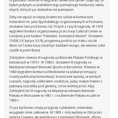
organizator obiecał mi wygraną i słowa dotrzymał- zdaje się, że
byłem jedynym uczestnikiem tego pamiętnego konkursu) i wielu
innych, których już dokładnie nie pamiętam.
Żeby nie wpaść w rutynę brałem też udział w konkursach
malarskich im. Jana Spychalskiego organizowanych w Poznaniu;
dostałem tam pod koniec lat 70-tych 2 razy III nagrodę. W 1978
wygrałem konkurs organizowany przez Iraqi Cultural Center w
Londynie pod hasłem "Palestine- homeland denied". Dostałem
1500£ (1£ był po 3,5 $), przyjemną podróż po Iraku i uścisk
dłoni od Tarika Aziza (miał być Saddam Husajn, ale właśnie robił
czystki w partii Baas).
Zdobyłem również III nagrodę na Biennale Plakatu Polskiego w
Katowicach w 1979 r. W 1980 r. dostałem III nagrodę na
Międzynarodowym Biennale Sportu w Barcelonie. Również w
1980 wygrałem konkurs w Mediolanie na plakat promujący
rozwój publicznej komunikacji- kosmicznie wysoką ,w tamtych
czasach, nagrodę odebrałem osobiście, jadąc małym Fiatem z
pękniętą uszczelką pod głowicą, coraz wolniej przez Alpy.
Zdobyłem też III nagrodę na Międzynarodowym Biennale
Plakatu w Warszawie w 1981 r. i na Biennale Plakatu w Lahti w
1983 r.
To już był koniec mojej przygody z plakatem, malarstwo
wciągnęło mnie całkowicie. W 1995 r. mój wydany w USA przez
Jamesa Cowana, we współpracy z Harlanem Ellisonem, album