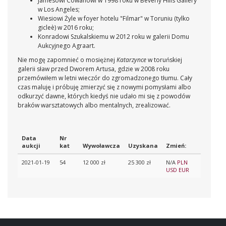
Jamesowi Cowanowi w 1998 roku w Beverly Hills Gallery
w Los Angeles;
Wiesiowi Żyle w foyer hotelu "Filmar" w Toruniu (tylko
gicleè) w 2016 roku;
Konradowi Szukalskiemu w 2012 roku w galerii Domu
Aukcyjnego Agraart.
Nie mogę zapomnieć o mosiężnej
Katarzynce
w toruńskiej
galerii sław przed Dworem Artusa, gdzie w 2008 roku
przemówiłem w letni wieczór do zgromadzonego tłumu. Cały
czas maluję i próbuję zmierzyć się z nowymi pomysłami albo
odkurzyć dawne, których kiedyś nie udało mi się z powodów
braków warsztatowych albo mentalnych, zrealizować.
Data
Nr
aukcji
kat
Wywoławcza
Uzyskana
Zmień:
2021-01-19
54
12 000 zł
25 300 zł
N/A
PLN
USD
EUR