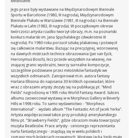
Mediolanie.
Jego prace były wystawiane na Międzynarodowym Biennale
Sportu w Barcelonie (1980, III nagroda), Międzynarodowym
Biennale Plakatu w Warszawie (1981, III nagroda) i na Biennale
Plakatu w Lahti (1983, III nagroda). W początkowym okresie
twórczości artysta rzadko tworzył obrazy, m.in. na poznański
konkurs malarski im. Jana Spychalskiego (dwukrotnie III
nagroda). Po 1980 roku porzucił sztukę plakatową i poświęcił
się całkowicie malarstwu. Bazując na precyzyjnej, wzorowanej
na dawnych mistrzach technice obrazowania (Jan van Eyck,
Hieronymus Bosch), lecz przede wszystkim na własnej, nie
znającej granic wyobraźni, tworzy surrealne kompozycje,
szczególnie podziwiane przez miłośników fantastyki we
wszystkich odmianach. Zainspirował m.in. autora fantasy
Harlana Ellisona do napisania 30 krótkich opowiadań, które
wraz z obrazami artysty złożyły się na publikację pt. "Mind
Fields" nagrodzoną w 1995 roku World Fantasy Award. Sukces
albumu zaowocował wystawą w w Morpheus Gallery w Beverly
Hills w 1998 roku. To samo wydawnictwo - "Morpheus
International" - wydało album "The Fantastic Art of Jacek Yerka".
Artysta współpracował także przy produkcji amerykańskiego
filmu pt. "Strawberry Fields", gdzie obrazom miała towarzyszyć
muzyka Beatlesów. Prace artysty - cenionego reprezentanta
nurtu fantastycznego - znajdują się w wielu polskich i
zagranicznych kolekcjach prywatnych. Wystawy Jacka Yerki miały