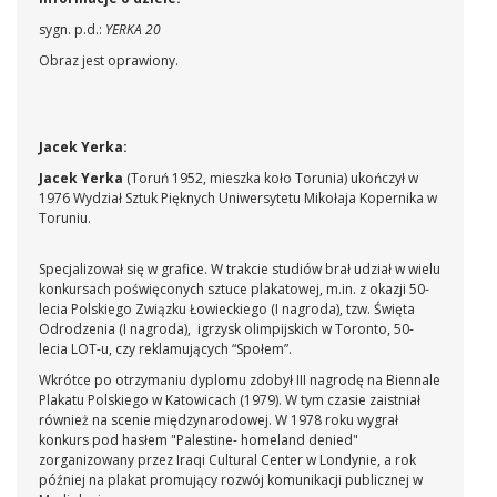
sygn. p.d.:
YERKA 20
Obraz jest oprawiony.
Jacek Yerka:
Jacek Yerka
(Toruń 1952, mieszka koło Torunia) ukończył w
1976 Wydział Sztuk Pięknych Uniwersytetu Mikołaja Kopernika w
Toruniu.
Specjalizował się w grafice. W trakcie studiów brał udział w wielu
konkursach poświęconych sztuce plakatowej, m.in. z okazji 50-
lecia Polskiego Związku Łowieckiego (I nagroda), tzw. Święta
Odrodzenia (I nagroda), igrzysk olimpijskich w Toronto, 50-
lecia LOT-u, czy reklamujących “Społem”.
Wkrótce po otrzymaniu dyplomu zdobył III nagrodę na Biennale
Plakatu Polskiego w Katowicach (1979). W tym czasie zaistniał
również na scenie międzynarodowej. W 1978 roku wygrał
konkurs pod hasłem "Palestine- homeland denied"
zorganizowany przez Iraqi Cultural Center w Londynie, a rok
później na plakat promujący rozwój komunikacji publicznej w