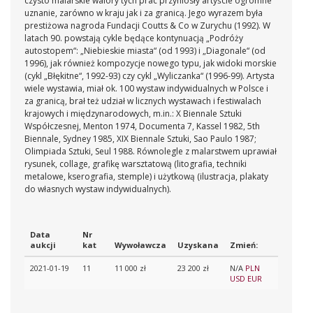
czysto malarskie walory tych prac przyniosły artyście ogromne
uznanie, zarówno w kraju jak i za granicą. Jego wyrazem była
prestiżowa nagroda Fundacji Coutts & Co w Zurychu (1992). W
latach 90. powstają cykle będące kontynuacją „Podróży
autostopem“: „Niebieskie miasta“ (od 1993) i „Diagonale“ (od
1996), jak również kompozycje nowego typu, jak widoki morskie
(cykl „Błękitne“, 1992-93) czy cykl „Wyliczanka“ (1996-99). Artysta
wiele wystawia, miał ok. 100 wystaw indywidualnych w Polsce i
za granicą, brał też udział w licznych wystawach i festiwalach
krajowych i międzynarodowych, m.in.: X Biennale Sztuki
Współczesnej, Menton 1974, Documenta 7, Kassel 1982, 5th
Biennale, Sydney 1985, XIX Biennale Sztuki, Sao Paulo 1987;
Olimpiada Sztuki, Seul 1988. Równolegle z malarstwem uprawiał
rysunek, collage, grafikę warsztatową (litografia, techniki
metalowe, kserografia, stemple) i użytkową (ilustracja, plakaty
do własnych wystaw indywidualnych).
Data
Nr
aukcji
kat
Wywoławcza
Uzyskana
Zmień:
2021-01-19
11
11 000 zł
23 200 zł
N/A
PLN
USD
EUR