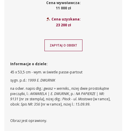
Cena wywoławcza:
11 000 zł
Cena uzyskana:
23 200 zł
ZAPYTAJ O OBIEKT
Informacje o dziele:
45 x 53,5 cm - wym. w świetle passe-partout
sygn. p.d.:
1999 E. DWURNIK
na odwr. napis dłg.:
gwasz + werniks.
, niżej dwie prostokątne
pieczątki, l.:
AKWARELA | E. DWURNIK
, p.:
NA PAPIERZE | NR:
9131
[nr ze stempla], niżej dłg.:
Płock - ul. Mostowa
[w ramce],
obok:
Spis NR: 356
[nr w ramce], niżej l.:
15.09.99.
Obraz jest oprawiony.