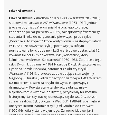
Edward Dwurnik:
Edward Dwurnik
(Radzymin 19 IV 1943 - Warszawa 28 X 2018)
studiował malarstwo w ASP w Warszawie (1963-1970), jednak
jako swego „mistrza“ wymienia Nikifora. Jego to prace,
zobaczone po raz pierwszy w 1965, zainspirowały ówczesnego
studenta III roku do narysowania pierwszych prac z cyklu
„Podróże autostopem“, które kontynuował w nastepnych latach.
W 1972-1978 powstawał cykl „Sportowcy“, w którym
portretowane były, dodajmy - kąśliwie, typowe postaci z lat 70.
Równolegle od 1975 powstawał cykl „Robotnicy“, który
kulminował w okresie „Solidarności“ 1980-1981. Za prace z tego
cyklu Dwurnik otrzymał w 1981 Nagrodę Krytyki Artystycznej im.
Cypriana Kamila Norwida, natomiast za obrazy z cyklu
„Warszawa“ (1981), proroczo zapowiadające stan wojenny -
Nagrodę Kulturalną „Solidarności“ podziemnej w 1983. W latach
80. malarstwo Dwurnika przybrało wyraz ekspresyjny i
dramatyczny. Powstające w tej dekadzie obrazy miały
niejednokrotnie wymowę polityczną, przybierały też kostium
historyczny, tak czy inaczej odnoszący się do współczesnych
spraw i realiów. Cykl „Droga na Wschód“ (1989-91) upamiętniał
ofiary stalinizmu, natomiast cykl „Od Grudnia do Czerwca“
(1990-94) - ofiary stanu wojennego. Zarówno ideowe, jak i