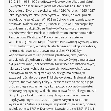
1912-14 i 1918-1920 studiował w krakowskiej Akademii Sztuk
Pięknych pod kierunkiem Jacka Malczewskiego i Stanisława
Dębickiego. Dyplom uzyskał w roku 1920. W latach 1925-1927
jako stypendysta ZPAP przebywał w Paryżu, dokąd i później
wielokrotnie wyjeżdżał. W 1928 wrócił do kraju i zamieszkał w
Krakowie. Należał do grup „Zwornik” i „Nowa Generacja”, był
członkiem redakcji „Głosu Plastyków” oraz wiceprezesem i
przedstawicielem Polski w „Confédération Internationale des
Associations Plastiques”. Po wojnie osiadł na stałe we
Wrocławiu, gdzie został profesorem Państwowej Wyższej Szkoły
Sztuk Plastycznych, w różnych latach pełniąc funkcje dyrektora,
rektora, kierownika pracowni malarskiej. W 1962 był
współzałożycielem ugrupowania plastyków, tzw. „Szkoły
Wrocławskiej”. Jednym z ulubionych motywów jego malarstwa
byli jeźdźcy konni, przedstawiani tak w scenach historycznych,
jak i współczesnych, batalistycznych i rodzajowych. Artysta
nawiązywał tu do całej tradycji polskiego malarstwa, w
szczególności do obrazów P. Michałowskiego. Malował także
pejzaże, martwe natury i akty. Z czasem ciemna tonacja jego
płócien uległa rozjaśnieniu, a kompozycja obrazów swoistej
dekoracyjnej stylizacji w duchu malarstwa francuskiego, m.in. R.
Dufy. Artysta brał udział w licznych wystawach – w okresie
międzywojennym, podczas pobytu w Paryżu kilkakrotnie
wystawiał na Salonie Jesiennym i w paryskich galeriach, później
wielokrotnie w TPSP w Krakowie i Lwowie oraz w TZSP, IPS-ie i