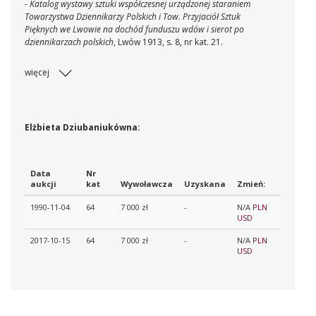
-
Katalog wystawy sztuki współczesnej urządzonej staraniem
Towarzystwa Dziennikarzy Polskich i Tow. Przyjaciół Sztuk
Pięknych we Lwowie na dochód funduszu wdów i sierot po
dziennikarzach polskich
, Lwów 1913, s. 8, nr kat. 21.
więcej
Elżbieta Dziubaniukówna:
Data
Nr
aukcji
kat
Wywoławcza
Uzyskana
Zmień:
1990-11-04
64
7 000 zł
-
N/A
PLN
USD
2017-10-15
64
7 000 zł
-
N/A
PLN
USD