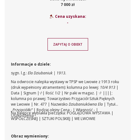
7 000 zł
Cena uzyskana:
-
ZAPYTAJ O OBIEKT
Informacje o dziele:
sygn. l.g.:
Ela Dziubaniuk | 1913.
Na odwrocie nalepka wystawy w TPSP we Lwowie z 1913 roku
(druk wypełniony atramentem): kolumna po lewej:
10/4 913
|
Data | Signum |·/·| Ilość
1/2
| Nr paki w magaz. | ·/· ||||;
kolumna po prawej:
Towarzystwo Przyjaciół Sztuk Pięknych
we Lwowie
| Nr. 477 | Nazwisko
Dziubaniukówna Ela
| Tytuł
„Przyjaciółki“
| Rodzaj
olejny
Cena - | Własność - |
Na nalepce wyblakła pieczątka: POGLĄDOWA WYSTAWA |
Uszkodzenia -
WSPÓŁCZESNEJ | SZTUKI POLSKIEJ | WE LWOWIE
Obraz wymieniony: