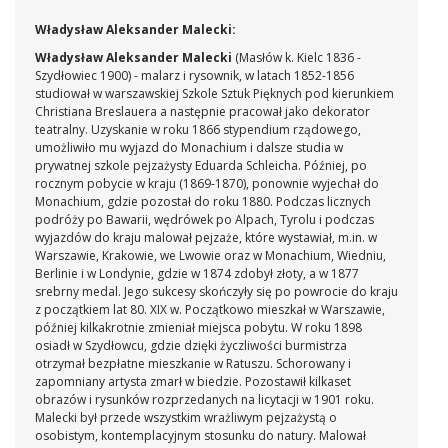
Władysław Aleksander Malecki:
Władysław Aleksander Malecki
(Masłów k. Kielc 1836 -
Szydłowiec 1900) - malarz i rysownik, w latach 1852-1856
studiował w warszawskiej Szkole Sztuk Pięknych pod kierunkiem
Christiana Breslauera a następnie pracował jako dekorator
teatralny. Uzyskanie w roku 1866 stypendium rządowego,
umożliwiło mu wyjazd do Monachium i dalsze studia w
prywatnej szkole pejzażysty Eduarda Schleicha. Później, po
rocznym pobycie w kraju (1869-1870), ponownie wyjechał do
Monachium, gdzie pozostał do roku 1880. Podczas licznych
podróży po Bawarii, wędrówek po Alpach, Tyrolu i podczas
wyjazdów do kraju malował pejzaże, które wystawiał, m.in. w
Warszawie, Krakowie, we Lwowie oraz w Monachium, Wiedniu,
Berlinie i w Londynie, gdzie w 1874 zdobył złoty, a w 1877
srebrny medal. Jego sukcesy skończyły się po powrocie do kraju
z początkiem lat 80. XIX w. Początkowo mieszkał w Warszawie,
później kilkakrotnie zmieniał miejsca pobytu. W roku 1898
osiadł w Szydłowcu, gdzie dzięki życzliwości burmistrza
otrzymał bezpłatne mieszkanie w Ratuszu. Schorowany i
zapomniany artysta zmarł w biedzie. Pozostawił kilkaset
obrazów i rysunków rozprzedanych na licytacji w 1901 roku.
Malecki był przede wszystkim wrażliwym pejzażystą o
osobistym, kontemplacyjnym stosunku do natury. Malował