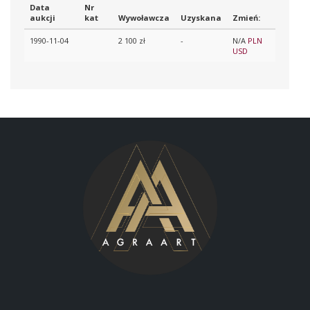
Data
Nr
aukcji
kat
Wywoławcza
Uzyskana
Zmień:
1990-11-04
2 100 zł
-
N/A
PLN
USD