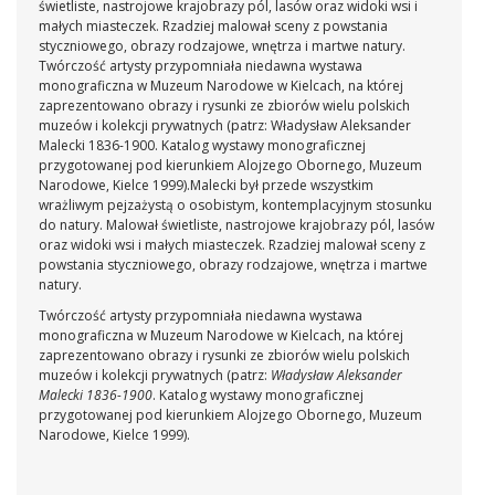
świetliste, nastrojowe krajobrazy pól, lasów oraz widoki wsi i
małych miasteczek. Rzadziej malował sceny z powstania
styczniowego, obrazy rodzajowe, wnętrza i martwe natury.
Twórczość artysty przypomniała niedawna wystawa
monograficzna w Muzeum Narodowe w Kielcach, na której
zaprezentowano obrazy i rysunki ze zbiorów wielu polskich
muzeów i kolekcji prywatnych (patrz: Władysław Aleksander
Malecki 1836-1900. Katalog wystawy monograficznej
przygotowanej pod kierunkiem Alojzego Obornego, Muzeum
Narodowe, Kielce 1999).Malecki był przede wszystkim
wrażliwym pejzażystą o osobistym, kontemplacyjnym stosunku
do natury. Malował świetliste, nastrojowe krajobrazy pól, lasów
oraz widoki wsi i małych miasteczek. Rzadziej malował sceny z
powstania styczniowego, obrazy rodzajowe, wnętrza i martwe
natury.
Twórczość artysty przypomniała niedawna wystawa
monograficzna w Muzeum Narodowe w Kielcach, na której
zaprezentowano obrazy i rysunki ze zbiorów wielu polskich
muzeów i kolekcji prywatnych (patrz:
Władysław Aleksander
Malecki 1836-1900
. Katalog wystawy monograficznej
przygotowanej pod kierunkiem Alojzego Obornego, Muzeum
Narodowe, Kielce 1999).