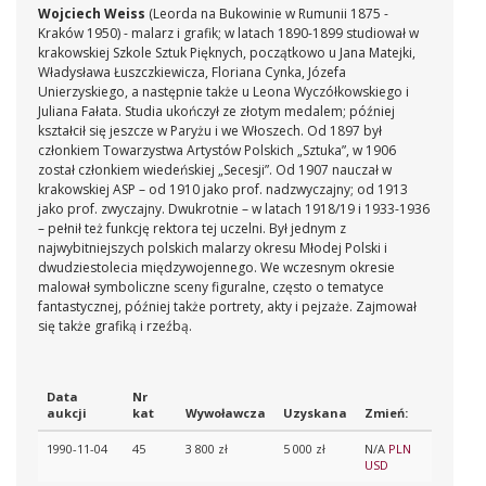
Wojciech Weiss
(Leorda na Bukowinie w Rumunii 1875 -
Kraków 1950) - malarz i grafik; w latach 1890-1899 studiował w
krakowskiej Szkole Sztuk Pięknych, początkowo u Jana Matejki,
Władysława Łuszczkiewicza, Floriana Cynka, Józefa
Unierzyskiego, a następnie także u Leona Wyczółkowskiego i
Juliana Fałata. Studia ukończył ze złotym medalem; później
kształcił się jeszcze w Paryżu i we Włoszech. Od 1897 był
członkiem Towarzystwa Artystów Polskich „Sztuka”, w 1906
został członkiem wiedeńskiej „Secesji”. Od 1907 nauczał w
krakowskiej ASP – od 1910 jako prof. nadzwyczajny; od 1913
jako prof. zwyczajny. Dwukrotnie – w latach 1918/19 i 1933-1936
– pełnił też funkcję rektora tej uczelni. Był jednym z
najwybitniejszych polskich malarzy okresu Młodej Polski i
dwudziestolecia międzywojennego. We wczesnym okresie
malował symboliczne sceny figuralne, często o tematyce
fantastycznej, później także portrety, akty i pejzaże. Zajmował
się także grafiką i rzeźbą.
Data
Nr
aukcji
kat
Wywoławcza
Uzyskana
Zmień:
1990-11-04
45
3 800 zł
5 000 zł
N/A
PLN
USD