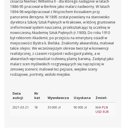
cesarza Niemiec Wilhelma II - dla którego następnie w latach
1886-95 pracował w Berlinie jako malarz nadworny. W latach
1894-96 współpracował z Wojciechem Kossakiem przy
panoramie
Berezyna.
W 1895 został powołany na stanowisko
dyrektora Szkoły Sztuk Pięknych w Krakowie, w której gruntownie
zreformował system nauczania, przekształcając tę uczelnię w
nowoczesną Akademię Sztuk Pięknych (r.1900). Do roku 1910
był rektorem Akademii; po przejściu na emeryturę osiadł w
miejscowości Bystra k. Bielska. Znakomity akwarelista, malował
także olejno. We wcześniejszym okresie tworzył w konwencji
realistycznej, z czasem rozjaśnił i wzbogacił paletę, a w
akwarelach wprowadzał rozlewną plamę barwną. Zasłynął jako
malarz scen myśliwskich rozgrywających się najczęściej w
zimowej scenerii; malował też pejzaże, wiejskie sceny
rodzajowe, portrety, widoki miejskie.
Data
Nr
aukcji
kat
Wywoławcza
Uzyskana
Zmień:
2021-03-21
18
35 000 zł
90 000 zł
N/A
PLN
USD
EUR