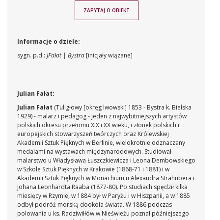
ZAPYTAJ O OBIEKT
Informacje o dziele:
sygn. p.d.:
JFałat | Bystra
[inicjały wiązane]
Julian Fałat:
Julian Fałat
(Tuligłowy [okręg lwowski] 1853 - Bystra k. Bielska
1929) - malarz i pedagog - jeden z najwybitniejszych artystów
polskich okresu przełomu XIX i XX wieku, członek polskich i
europejskich stowarzyszeń twórczych oraz Królewskiej
Akademii Sztuk Pięknych w Berlinie, wielokrotnie odznaczany
medalami na wystawach międzynarodowych. Studiował
malarstwo u Władysława Łuszczkiewicza i Leona Dembowskiego
w Szkole Sztuk Pięknych w Krakowie (1868-71 i 1881) i w
Akademii Sztuk Pięknych w Monachium u Alexandra Strähubera i
Johana Leonhardta Raaba (1877-80). Po studiach spędził kilka
miesięcy w Rzymie, w 1884 był w Paryżu i w Hiszpanii, a w 1885
odbył podróż morską dookoła świata. W 1886 podczas
polowania u ks. Radziwiłłów w Nieświeżu poznał późniejszego