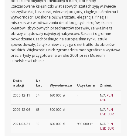
postaciami pięknych i delikatnych dam, które niby
„zaczarowane księżniczki w atłasowych szatach żyją w świecie
szczęśliwości, beztroski, wiecznej pogody, ciągłego uśmiechu i
wytworności”. Doskonałość warsztatu, elegancja, finezja i
mistrzostwo w odtwarzaniu detali bogatych strojów, tkanin,
kwiatów i zbytkownych przedmiotów sprawiły, że właśnie te
obrazy znajdowały najwięcej nabywców. Sukces i ogromne
powodzenie Czachórskiego na europejskim rynku sztuki
spowodowały, że tylko niewiele jego dzieł trafiło do zbiorów
polskich. Większość z nich zgromadziła monograficzna wystawa
prac artysty przygotowana w roku 2001 przez Muzeum
Lubelskie w Lublinie.
Data
Nr
aukcji
kat
Wywoławcza
Uzyskana
Zmień:
2005-12-11
34
670 000 zł
-
N/A
PLN
USD
2009-12-06
63
300 000 zł
-
N/A
PLN
USD
EUR
2021-03-21
10
600 000 zł
990 000 zł
N/A
PLN
USD
EUR