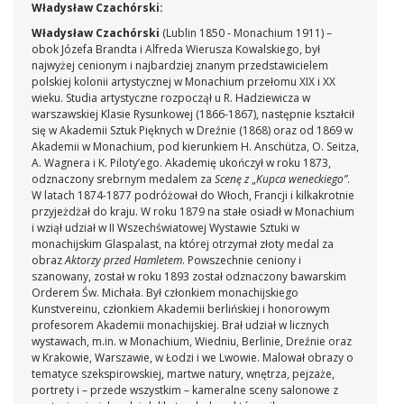
Władysław Czachórski:
Władysław Czachórski
(Lublin 1850 - Monachium 1911) –
obok Józefa Brandta i Alfreda Wierusza Kowalskiego, był
najwyżej cenionym i najbardziej znanym przedstawicielem
polskiej kolonii artystycznej w Monachium przełomu XIX i XX
wieku. Studia artystyczne rozpoczął u R. Hadziewicza w
warszawskiej Klasie Rysunkowej (1866-1867), następnie kształcił
się w Akademii Sztuk Pięknych w Dreźnie (1868) oraz od 1869 w
Akademii w Monachium, pod kierunkiem H. Anschütza, O. Seitza,
A. Wagnera i K. Piloty’ego. Akademię ukończył w roku 1873,
odznaczony srebrnym medalem za
Scenę z
„
Kupca weneckiego”
.
W latach 1874-1877 podróżował do Włoch, Francji i kilkakrotnie
przyjeżdżał do kraju. W roku 1879 na stałe osiadł w Monachium
i wziął udział w II Wszechświatowej Wystawie Sztuki w
monachijskim Glaspalast, na której otrzymał złoty medal za
obraz
Aktorzy przed Hamletem
. Powszechnie ceniony i
szanowany, został w roku 1893 został odznaczony bawarskim
Orderem Św. Michała. Był członkiem monachijskiego
Kunstvereinu, członkiem Akademii berlińskiej i honorowym
profesorem Akademii monachijskiej. Brał udział w licznych
wystawach, m.in. w Monachium, Wiedniu, Berlinie, Dreźnie oraz
w Krakowie, Warszawie, w Łodzi i we Lwowie. Malował obrazy o
tematyce szekspirowskiej, martwe natury, wnętrza, pejzaże,
portrety i – przede wszystkim – kameralne sceny salonowe z