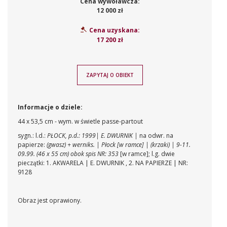
Cena wywoławcza:
12 000 zł
Cena uzyskana:
17 200 zł
ZAPYTAJ O OBIEKT
Informacje o dziele:
44 x 53,5 cm - wym. w świetle passe-partout
sygn.: l.d.:
PŁOCK, p.d.: 1999| E. DWURNIK |
na odwr. na
papierze:
(gwasz) + werniks. | Płock [w ramce] | (krzaki) | 9-11.
09.99. (46 x 55 cm)
obok spis NR: 353
[w ramce]; l.g. dwie
pieczątki: 1. AKWARELA | E. DWURNIK , 2. NA PAPIERZE | NR:
9128
Obraz jest oprawiony.