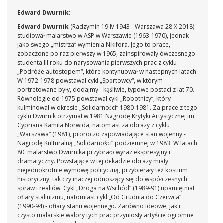
Edward Dwurnik:
Edward Dwurnik
(Radzymin 19 IV 1943 - Warszawa 28 X 2018)
studiował malarstwo w ASP w Warszawie (1963-1970), jednak
jako swego „mistrza“ wymienia Nikifora. Jego to prace,
zobaczone po raz pierwszy w 1965, zainspirowały ówczesnego
studenta III roku do narysowania pierwszych prac z cyklu
„Podróże autostopem“, które kontynuował w nastepnych latach.
W 1972-1978 powstawał cykl „Sportowcy“, w którym
portretowane były, dodajmy - kąśliwie, typowe postaci z lat 70.
Równolegle od 1975 powstawał cykl „Robotnicy“, który
kulminował w okresie „Solidarności“ 1980-1981. Za prace z tego
cyklu Dwurnik otrzymał w 1981 Nagrodę Krytyki Artystycznej im.
Cypriana Kamila Norwida, natomiast za obrazy z cyklu
„Warszawa“ (1981), proroczo zapowiadające stan wojenny -
Nagrodę Kulturalną „Solidarności“ podziemnej w 1983. W latach
80. malarstwo Dwurnika przybrało wyraz ekspresyjny i
dramatyczny. Powstające w tej dekadzie obrazy miały
niejednokrotnie wymowę polityczną, przybierały też kostium
historyczny, tak czy inaczej odnoszący się do współczesnych
spraw i realiów. Cykl „Droga na Wschód“ (1989-91) upamiętniał
ofiary stalinizmu, natomiast cykl „Od Grudnia do Czerwca“
(1990-94) - ofiary stanu wojennego. Zarówno ideowe, jak i
czysto malarskie walory tych prac przyniosły artyście ogromne