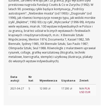
uznanie, zarówno w kraju jak i za granicą. Jego wyrazem była
prestiżowa nagroda Fundacji Coutts & Co w Zurychu (1992). W
latach 90. powstają cykle będące kontynuacją „Podróży
autostopem“: „Niebieskie miasta“ (od 1993) i „Diagonale“ (od
1996), jak również kompozycje nowego typu, jak widoki morskie
(cykl „Błękitne“, 1992-93) czy cykl „Wyliczanka“ (1996-99). Artysta
wiele wystawia, miał ok. 100 wystaw indywidualnych w Polsce i
za granicą, brał też udział w licznych wystawach i festiwalach
krajowych i międzynarodowych, m.in.: X Biennale Sztuki
Współczesnej, Menton 1974, Documenta 7, Kassel 1982, 5th
Biennale, Sydney 1985, XIX Biennale Sztuki, Sao Paulo 1987;
Olimpiada Sztuki, Seul 1988. Równolegle z malarstwem uprawiał
rysunek, collage, grafikę warsztatową (litografia, techniki
metalowe, kserografia, stemple) i użytkową (ilustracja, plakaty
do własnych wystaw indywidualnych).
Data
Nr
aukcji
kat
Wywoławcza
Uzyskana
Zmień:
2021-04-27
5
12 000 zł
17 200 zł
N/A
PLN
USD
EUR