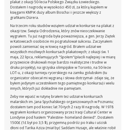
plakat z okazji 50-lecia Polskiego Związku Łowieckiego.
Dostałem I nagrodę w wysokości 450 zł, za którą kupiłem w
księgarni KMPiK duży album Boscha i i jeszcze większy z
grafikami Dürera.
Na trzecim roku studiów wziąłem udział w konkursie na plakat z
okazji tzw. Święta Odrodzenia, który znów nieoczekiwanie
wygrałem. Tu już nagroda była poważniejsza, a gen. Jerzy Ziętek
w Katowicach osobiście mi pogratulował sukcesu. Zaczynałem
powoli zamieniać się w łowcę nagród. Brałem udział we
wszystkich możliwych konkursach plakatowych; z okazji św. 1
maja, 22 lipca, reklamujących "Społem"(płacili najlepiej i w miarę
przyzwoicie drukowali moje bardzo realistyczne i trudne w
druku projekty), na igrzyska olimpijskie w Toronto, na 50-lecie
LOT-u, z okazji turnieju rycerskiego na zamku golubskim (tu
organizator obiecał mi wygraną i słowa dotrzymał- zdaje się, że
byłem jedynym uczestnikiem tego pamiętnego konkursu) i wielu
innych, których już dokładnie nie pamiętam.
Żeby nie wpaść w rutynę brałem też udział w konkursach
malarskich im. Jana Spychalskiego organizowanych w Poznaniu;
dostałem tam pod koniec lat 70-tych 2 razy III nagrodę. W 1978
wygrałem konkurs organizowany przez Iraqi Cultural Center w
Londynie pod hasłem "Palestine- homeland denied". Dostałem
1500£ (1£ był po 3,5 $), przyjemną podróż po Iraku i uścisk
dłoni od Tarika Aziza (miał być Saddam Husajn, ale właśnie robił