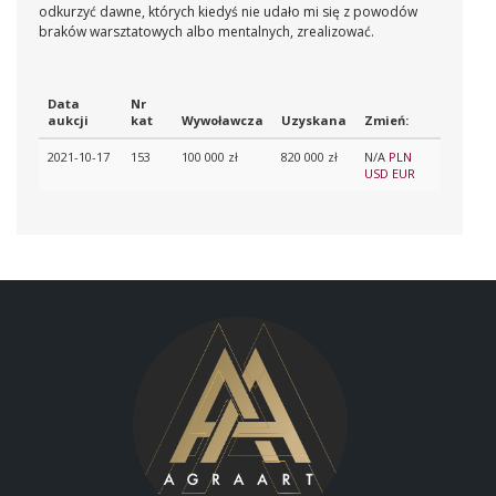
odkurzyć dawne, których kiedyś nie udało mi się z powodów
braków warsztatowych albo mentalnych, zrealizować.
Data
Nr
aukcji
kat
Wywoławcza
Uzyskana
Zmień:
2021-10-17
153
100 000 zł
820 000 zł
N/A
PLN
USD
EUR