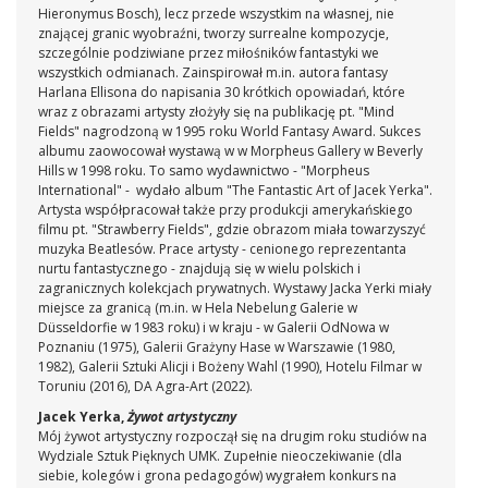
Hieronymus Bosch), lecz przede wszystkim na własnej, nie
znającej granic wyobraźni, tworzy surrealne kompozycje,
szczególnie podziwiane przez miłośników fantastyki we
wszystkich odmianach. Zainspirował m.in. autora fantasy
Harlana Ellisona do napisania 30 krótkich opowiadań, które
wraz z obrazami artysty złożyły się na publikację pt. "Mind
Fields" nagrodzoną w 1995 roku World Fantasy Award. Sukces
albumu zaowocował wystawą w w Morpheus Gallery w Beverly
Hills w 1998 roku. To samo wydawnictwo - "Morpheus
International" - wydało album "The Fantastic Art of Jacek Yerka".
Artysta współpracował także przy produkcji amerykańskiego
filmu pt. "Strawberry Fields", gdzie obrazom miała towarzyszyć
muzyka Beatlesów. Prace artysty - cenionego reprezentanta
nurtu fantastycznego - znajdują się w wielu polskich i
zagranicznych kolekcjach prywatnych. Wystawy Jacka Yerki miały
miejsce za granicą (m.in. w Hela Nebelung Galerie w
Düsseldorfie w 1983 roku) i w kraju - w Galerii OdNowa w
Poznaniu (1975), Galerii Grażyny Hase w Warszawie (1980,
1982), Galerii Sztuki Alicji i Bożeny Wahl (1990), Hotelu Filmar w
Toruniu (2016), DA Agra-Art (2022).
Jacek Yerka,
Żywot artystyczny
Mój żywot artystyczny rozpoczął się na drugim roku studiów na
Wydziale Sztuk Pięknych UMK. Zupełnie nieoczekiwanie (dla
siebie, kolegów i grona pedagogów) wygrałem konkurs na