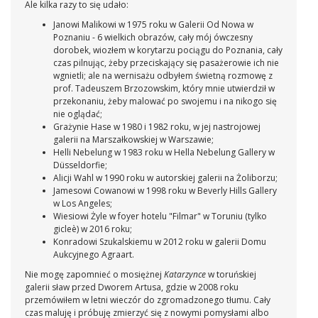
Ale kilka razy to się udało:
Janowi Malikowi w 1975 roku w Galerii Od Nowa w
Poznaniu - 6 wielkich obrazów, cały mój ówczesny
dorobek, wiozłem w korytarzu pociągu do Poznania, cały
czas pilnując, żeby przeciskający się pasażerowie ich nie
wgnietli; ale na wernisażu odbyłem świetną rozmowę z
prof. Tadeuszem Brzozowskim, który mnie utwierdził w
przekonaniu, żeby malować po swojemu i na nikogo się
nie oglądać;
Grażynie Hase w 1980 i 1982 roku, w jej nastrojowej
galerii na Marszałkowskiej w Warszawie;
Helli Nebelung w 1983 roku w Hella Nebelung Gallery w
Düsseldorfie;
Alicji Wahl w 1990 roku w autorskiej galerii na Żoliborzu;
Jamesowi Cowanowi w 1998 roku w Beverly Hills Gallery
w Los Angeles;
Wiesiowi Żyle w foyer hotelu "Filmar" w Toruniu (tylko
gicleè) w 2016 roku;
Konradowi Szukalskiemu w 2012 roku w galerii Domu
Aukcyjnego Agraart.
Nie mogę zapomnieć o mosiężnej
Katarzynce
w toruńskiej
galerii sław przed Dworem Artusa, gdzie w 2008 roku
przemówiłem w letni wieczór do zgromadzonego tłumu. Cały
czas maluję i próbuję zmierzyć się z nowymi pomysłami albo