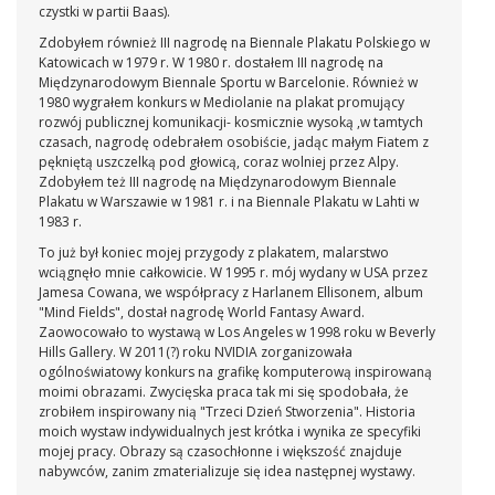
czystki w partii Baas).
Zdobyłem również III nagrodę na Biennale Plakatu Polskiego w
Katowicach w 1979 r. W 1980 r. dostałem III nagrodę na
Międzynarodowym Biennale Sportu w Barcelonie. Również w
1980 wygrałem konkurs w Mediolanie na plakat promujący
rozwój publicznej komunikacji- kosmicznie wysoką ,w tamtych
czasach, nagrodę odebrałem osobiście, jadąc małym Fiatem z
pękniętą uszczelką pod głowicą, coraz wolniej przez Alpy.
Zdobyłem też III nagrodę na Międzynarodowym Biennale
Plakatu w Warszawie w 1981 r. i na Biennale Plakatu w Lahti w
1983 r.
To już był koniec mojej przygody z plakatem, malarstwo
wciągnęło mnie całkowicie. W 1995 r. mój wydany w USA przez
Jamesa Cowana, we współpracy z Harlanem Ellisonem, album
"Mind Fields", dostał nagrodę World Fantasy Award.
Zaowocowało to wystawą w Los Angeles w 1998 roku w Beverly
Hills Gallery. W 2011(?) roku NVIDIA zorganizowała
ogólnoświatowy konkurs na grafikę komputerową inspirowaną
moimi obrazami. Zwycięska praca tak mi się spodobała, że
zrobiłem inspirowany nią "Trzeci Dzień Stworzenia". Historia
moich wystaw indywidualnych jest krótka i wynika ze specyfiki
mojej pracy. Obrazy są czasochłonne i większość znajduje
nabywców, zanim zmaterializuje się idea następnej wystawy.