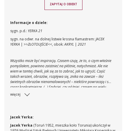
ZAPYTAJ O OBIEKT
Informacje o dziele:
sygn. p.d.:
YERKA 21
sygn. na odwr. na dolnej listwie krosna flamastrem:
JACEK
YERKA
|
>>ZŁOTOUJŚCIE<<
, obok:
AKRYL
|
2021
Wszystko może być inspiracją. Czasem czuję, że to, o czym właśnie
pomyślałem, powinno zaistnieć na płótnie, natychmiast. Ale nie
wiem w tamtej chwili, jak się za to zabrać, jak to ugryźć. Część
takich wrażeń, obrazów, rozpływa się, znika na zawsze – ileż
świetnych obrazów nienamalowanych! – niektóre powracają i są
coraz konkretniejsze. (...) Szybciej, czy później, czasem po wielu
latach, na koniec jest obraz.
[
Jacek Yerka. Obrazy z lat 1972-
więcej
2001.
..]
Jacek Yerka:
Jacek Yerka
(Toruń 1952, mieszka koło Torunia) ukończył w
1976 Wydział Sztuk Pięknych Uniwersytetu Mikołaja Kopernika w