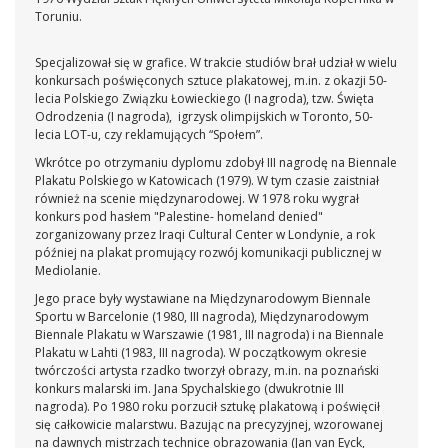
Toruniu.
Specjalizował się w grafice. W trakcie studiów brał udział w wielu
konkursach poświęconych sztuce plakatowej, m.in. z okazji 50-
lecia Polskiego Związku Łowieckiego (I nagroda), tzw. Święta
Odrodzenia (I nagroda), igrzysk olimpijskich w Toronto, 50-
lecia LOT-u, czy reklamujących “Społem”.
Wkrótce po otrzymaniu dyplomu zdobył III nagrodę na Biennale
Plakatu Polskiego w Katowicach (1979). W tym czasie zaistniał
również na scenie międzynarodowej. W 1978 roku wygrał
konkurs pod hasłem "Palestine- homeland denied"
zorganizowany przez Iraqi Cultural Center w Londynie, a rok
później na plakat promujący rozwój komunikacji publicznej w
Mediolanie.
Jego prace były wystawiane na Międzynarodowym Biennale
Sportu w Barcelonie (1980, III nagroda), Międzynarodowym
Biennale Plakatu w Warszawie (1981, III nagroda) i na Biennale
Plakatu w Lahti (1983, III nagroda). W początkowym okresie
twórczości artysta rzadko tworzył obrazy, m.in. na poznański
konkurs malarski im. Jana Spychalskiego (dwukrotnie III
nagroda). Po 1980 roku porzucił sztukę plakatową i poświęcił
się całkowicie malarstwu. Bazując na precyzyjnej, wzorowanej
na dawnych mistrzach technice obrazowania (Jan van Eyck,