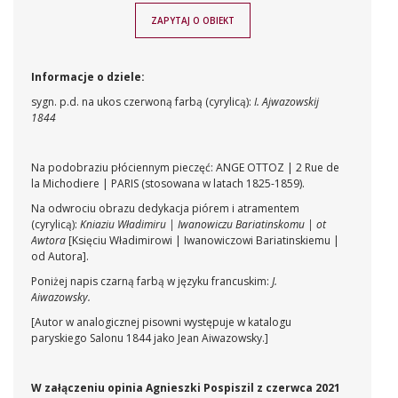
ZAPYTAJ O OBIEKT
Informacje o dziele:
sygn. p.d. na ukos czerwoną farbą (cyrylicą):
I. Ajwazowskij
1844
Na podobraziu płóciennym pieczęć: ANGE OTTOZ | 2 Rue de
la Michodiere | PARIS (stosowana w latach 1825-1859).
Na odwrociu obrazu dedykacja piórem i atramentem
(cyrylicą):
Kniaziu Władimiru | Iwanowiczu Bariatinskomu | ot
Awtora
[Księciu Władimirowi | Iwanowiczowi Bariatinskiemu |
od Autora].
Poniżej napis czarną farbą w języku francuskim:
J.
Aiwazowsky.
[Autor w analogicznej pisowni występuje w katalogu
paryskiego Salonu 1844 jako Jean Aiwazowsky.]
W załączeniu opinia Agnieszki Pospiszil z czerwca 2021