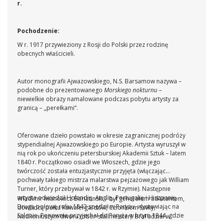
r.
Pochodzenie:
W r. 1917 przywieziony z Rosji do Polski przez rodzinę
obecnych właścicieli.
Autor monografii Ajwazowskiego, N.S. Barsamow nazywa –
podobne do prezentowanego
Morskiego nokturnu
–
niewielkie obrazy namalowane podczas pobytu artysty za
granicą – „perełkami“.
Oferowane dzieło powstało w okresie zagranicznej podróży
stypendialnej Ajwazowskiego po Europie. Artysta wyruszył w
nią rok po ukończeniu petersburskiej Akademii Sztuk – latem
1840 r. Początkowo osiadł we Włoszech, gdzie jego
twórczość została entuzjastycznie przyjęta (włączając
pochwały takiego mistrza malarstwa pejzażowego jak William
Turner, który przebywał w 1842 r. w Rzymie). Następnie
artysta odwiedził Holandię, Anglię, Portugalię i Hiszpanię.
Władimir Iwanowicz Bariatinski – był generałem-adiutantem,
Drugą połowę roku 1842 spędził w Paryżu, wystawiając na
dowódcą pułku Kawalergardów, Członkiem Świty,
Salonie. Ponownie przyjechał do Paryża w lutym 1844, gdzie
Nadkoniuszym dworu (ober-stallmeister). Brał udział w