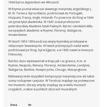
1844 był na stypendium we Włoszech.
W Rzymie poznał wówczas sławnego marynistę angielskiego J.
M. W. Turnera. Był na Malcie, podróżował do Portugalii,
Hiszpanii, Francji, Anglii, Holandii. Po powrocie do Rosji w 1844
otrzymał tytuł akademika. W 1847 został profesorem
petersburskiej Akademii Sztuk Pięknych. Był też członkiem kilku
europejskich akademii; w Rzymie, Florencji, Stuttgarcie,
Amsterdamie.
W latach 1853-1856 podczas wojny krymskiej przebywał w
oblężonym Sewastopolu. W latach późniejszych nadal wiele
podróżował po Rosji, był w Egipcie, a w 1892 nawet w Ameryce
Północnej.
Bardzo dużo wystawiał tak w kraju jak i za granica, m.in. w
Rzymie, Neapolu, Wenecji, Florencji, Amsterdamie, Londynie,
Stuttgarcie, Berlinie, Nowym Jorku, Chicago, Waszyngtonie.
Malował przede wszystkim kompozycje marynistyczne ale także
sceny rodzajowe i pejzaże. W Teodozji znajduje się poświęcone
mu muzeum; obrazy artysty znajdują się w wielu muzeach
rosyjskich, a także w polskich zbiorach muzealnych.
Data
Nr