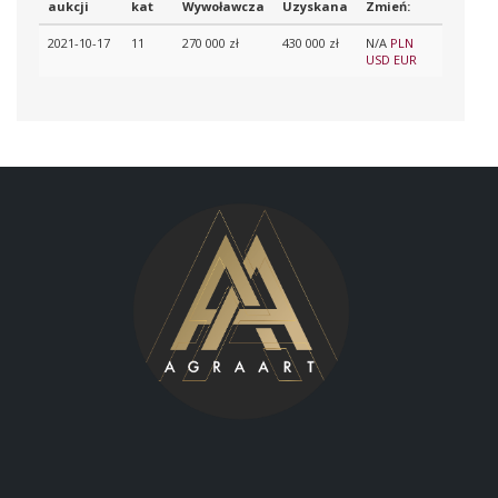
aukcji
kat
Wywoławcza
Uzyskana
Zmień:
2021-10-17
11
270 000 zł
430 000 zł
N/A
PLN
USD
EUR