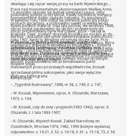
składając cały ciężar swojej pracy na barki Wywiórskiego.
Prace nad monumentalnym uhonorowaniem Wielkiej Armii,
To wszystko okazało się jednak niewystarczające, żeby
pokonanej jedynie przez klimat, trwały szesnaście miesięcy.
monumentalne dzieło znalazło nabywcę. Po nieudanych
W kwietniu roku 1896 odbył się pierwszy publiczny pokaz
próbach sprzedaży, a próbowano nawet za wielką wodą,
dzieła polskich malarzy. Dwa lata później, we wrześniu 1898,
obraz został zapakowany do skrzyń i przewieziony do
obraz prezentowany był w Warszawie, gdzie – tak jak w
Krakowa. Dwie „trumny“ straszyły Kossaka po nocach aż do
Berlinie – wzbudził olbrzymie zainteresowanie publiczności.
roku 1907, kiedy to
Berezyna
otrzymała drugie życie. Przy
W 38 n-rze „Tygodnika Illustrowanego“ z tego roku
Prezentowany obraz jest fragmentem większej całości, która
współpracy znanego krakowskiego introligatora – Roberta
zamieszczono fascynujący i niezwykle dokładny opis
przedstawiała
Escadron sacré
oraz wieś Brylowa. Przed wsią,
Jahody – i pod bacznym okiem samego mistrza, panorama
wszystkich scen. Znalazła się również bardzo pochlebna
przy stogu siana znajdowała się grupa ordynansów, pasąca
została pocięta na kilkanaście fragmentów. Po uzupełnieniu
recenzja panoramy, którą okrzyknięto niezaprzeczalnym
konie dla cesarskiego sztabu.
płócien, podmalowaniu lub przemalowaniu partii
dziełem sztuki.
malowanych przez pozostałych współtwórców, Kossak
sprzedawał płótna sukcesywnie, jako swoje wyłączne
Wybrana bibliografia:
kompozycje.
– „Tygodnik Ilustrowany“, 1898, nr 38, s. 749, il. s. 747;
– W. Kossak,
Wspomnienia
, oprac. K. Olszański, Warszawa,
1973, s. 104;
– W. Kossak,
Listy do żony i przyjaciół (1883-1942)
, oprac. K.
Olszański, t. I: lata 1883-1907;
– K. Olszański,
Wojciech Kossak,
Zakład Narodowy im.
Ossolińskich, Wrocław 1976, 1982, 1990 (kolejne wydania),
odpowiednio: s. 19-21, il. 52; s. 16-18, il. 61; s. 15-18, 73, il. 56.