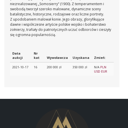
niezrealizowanej „Somosierry” (1900). Z temperamentem i
swobodą tworzył szeroko malowane, dynamiczne sceny
batalistyczne, historyczne, rodzajowe oraz liczne portrety.
Z upodobaniem malował konie. Jego obrazy, gloryfikujące
dawne i współczesne artyście polskie wojsko i bohaterstwo
żołnierzy, trafiały do patriotycznych uczuć odbiorców i cieszyły
się ogromna popularnością.
Data
Nr
aukcji
kat
Wywoławcza
Uzyskana
Zmień:
2021-10-17
16
200 000 zł
350 000 zł
N/A
PLN
USD
EUR