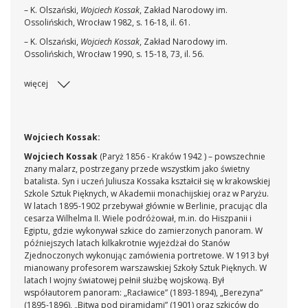
–
K. Olszański,
Wojciech Kossak
, Zakład Narodowy im.
Ossolińskich, Wrocław 1982, s. 16-18, il. 61.
– K. Olszański,
Wojciech Kossak
, Zakład Narodowy im.
Ossolińskich, Wrocław 1990, s. 15-18, 73, il. 56.
więcej
Wojciech Kossak:
Wojciech Kossak
(Paryż 1856 - Kraków 1942 ) – powszechnie
znany malarz, postrzegany przede wszystkim jako świetny
batalista. Syn i uczeń Juliusza Kossaka kształcił się w krakowskiej
Szkole Sztuk Pięknych, w Akademii monachijskiej oraz w Paryżu.
W latach 1895-1902 przebywał głównie w Berlinie, pracując dla
cesarza Wilhelma II. Wiele podróżował, m.in. do Hiszpanii i
Egiptu, gdzie wykonywał szkice do zamierzonych panoram. W
późniejszych latach kilkakrotnie wyjeżdżał do Stanów
Zjednoczonych wykonując zamówienia portretowe. W 1913 był
mianowany profesorem warszawskiej Szkoły Sztuk Pięknych. W
latach I wojny światowej pełnił służbę wojskową. Był
współautorem panoram: „Racławice” (1893-1894), „Berezyna”
(1895-1896), „Bitwa pod piramidami” (1901) oraz szkiców do