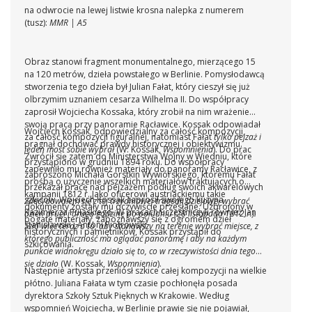
na odwrocie na lewej listwie krosna nalepka z numerem
(tusz):
MMR | A5
Obraz stanowi fragment monumentalnego, mierzącego 15
na 120 metrów, dzieła powstałego w Berlinie. Pomysłodawcą
stworzenia tego dzieła był Julian Fałat, który cieszył się już
olbrzymim uznaniem cesarza Wilhelma II. Do współpracy
zaprosił Wojciecha Kossaka, który zrobił na nim wrażenie
swoją pracą przy panoramie Racławice. Kossak odpowiadał
Wojciech Kossak, odpowiedzialny za całość kompozycji,
za całość kompozycji figuralnej, natomiast Fałat
tylko pejzaż i
pragnął dochować prawdy historycznej i obiektywizmu.
jeden most sobie wybrał
(W. Kossak,
Wspomnienia
). Do prac
Zwrócił się zatem do Ministerstwa Wojny w Wiedniu, które
przystąpiono w grudniu 1894 roku. Do współpracy
zapewniło mu również materiały do panoramy Racławice, z
zaproszono Michała Gorstkin Wywiórskiego, któremu Fałat
prośbą o użyczenie wszelkich materiałów traktujących o
przekazał pracę nad pejzażem podług swoich akwarelowych
kampanii 1812 r. Jako oficerowi austriackiemu takie
szkiców. Wojciech Kossak zaprosił swojego kuzyna
Zdecydowałem się z tej trzydniowej tragedii dziejowej wybrać
dokumenty zostały mu oczywiście przesłane. Uzbrojony w
Kazimierza Pułaskiego. W pracach uczestniczyli również Jan
dzień drugi i drugą godzinę po południu (28 listopada 1812 r.).
bogate materiały, zapoznawszy się z ogromem dzieł
Stanisławski i Antoni Piotrowski.
Szło więc teraz o to, aby stanąwszy na terenie wybrać miejsce, z
historycznych i pamiętników, Kossak przystąpił do
którego publiczność ma oglądać panoramę i aby na każdym
szkicowania.
punkcie widnokręgu działo się to, co w rzeczywistości dnia tego
się działo
(W. Kossak,
Wspomnienia
).
Następnie artysta przeniósł szkice całej kompozycji na wielkie
płótno. Juliana Fałata w tym czasie pochłonęła posada
dyrektora Szkoły Sztuk Pięknych w Krakowie. Według
wspomnień Wojciecha, w Berlinie prawie się nie pojawiał,