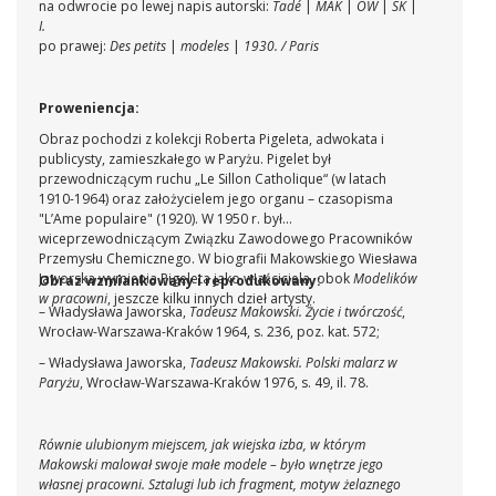
na odwrocie po lewej napis autorski:
Tadé
|
MAK
|
OW
|
SK
|
I.
po prawej:
Des petits
|
modeles
|
1930. / Paris
Proweniencja:
Obraz pochodzi z kolekcji Roberta Pigeleta, adwokata i
publicysty, zamieszkałego w Paryżu. Pigelet był
przewodniczącym ruchu „Le Sillon Catholique“ (w latach
1910-1964) oraz założycielem jego organu – czasopisma
"L’Ame populaire" (1920). W 1950 r. był
wiceprzewodniczącym Związku Zawodowego Pracowników
Przemysłu Chemicznego. W biografii Makowskiego Wiesława
Jaworska wymienia Pigeleta jako właściciela, obok
Modelików
Obraz wzmiankowany i reprodukowany:
w pracowni
, jeszcze kilku innych dzieł artysty.
– Władysława Jaworska,
Tadeusz Makowski. Życie i twórczość
,
Wrocław-Warszawa-Kraków 1964, s. 236, poz. kat. 572;
– Władysława Jaworska,
Tadeusz Makowski. Polski malarz w
Paryżu
, Wrocław-Warszawa-Kraków 1976, s. 49, il. 78.
Równie ulubionym miejscem, jak wiejska izba, w którym
Makowski malował swoje małe modele – było wnętrze jego
własnej pracowni. Sztalugi lub ich fragment, motyw żelaznego