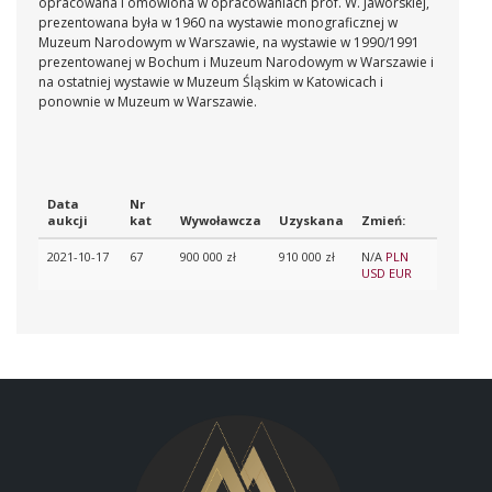
opracowana i omówiona w opracowaniach prof. W. Jaworskiej,
prezentowana była w 1960 na wystawie monograficznej w
Muzeum Narodowym w Warszawie, na wystawie w 1990/1991
prezentowanej w Bochum i Muzeum Narodowym w Warszawie i
na ostatniej wystawie w Muzeum Śląskim w Katowicach i
ponownie w Muzeum w Warszawie.
Data
Nr
aukcji
kat
Wywoławcza
Uzyskana
Zmień:
2021-10-17
67
900 000 zł
910 000 zł
N/A
PLN
USD
EUR