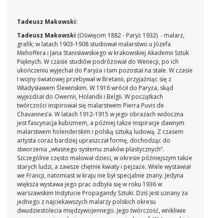
Tadeusz Makowski:
Tadeusz Makowski
(Oświęcim 1882 - Paryż 1932) - malarz,
grafik; w latach 1903-1908 studiował malarstwo u Józefa
Mehoffera i Jana Stanisławskiego w krakowskiej Akademii Sztuk
Pięknych. W czasie studiów podróżował do Wenecji, po ich
ukończeniu wyjechał do Paryża i tam pozostał na stałe. W czasie
I wojny światowej przebywał w Bretanii, przyjaźniąc się z
Władysławem Ślewińskim. W 1916 wrócił do Paryża, skąd
wyjeżdżał do Owernii, Holandii i Belgii. W początkach
twórczości inspirował się malarstwem Pierra Puvis de
Chavannes’a. W latach 1912-1915 w jego obrazach widoczna
jest fascynacja kubizmem, a później także inspiracje dawnym
malarstwem holenderskim i polską sztuką ludową. Z czasem
artysta coraz bardziej upraszczał formę, dochodząc do
stworzenia „własnego systemu znaków plastycznych“.
Szczególnie często malował dzieci, w okresie późniejszym także
starych ludzi, a zawsze chętnie kwiaty i pejzaże. Wiele wystawiał
we Francji, natomiast w kraju nie był specjalnie znany. Jedyna
większa wystawa jego prac odbyła się w roku 1936 w
warszawskim Instytucie Propagandy Sztuki. Dziś jest uznany za
jednego z najciekawszych malarzy polskich okresu
dwudziestolecia międzywojennego. Jego twórczość, wnikliwie