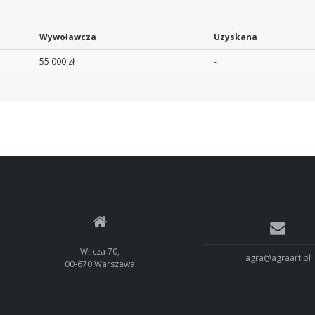
Wywoławcza
Uzyskana
55 000 zł
-
Wilcza 70,
agra@agraart.pl
00-670 Warszawa