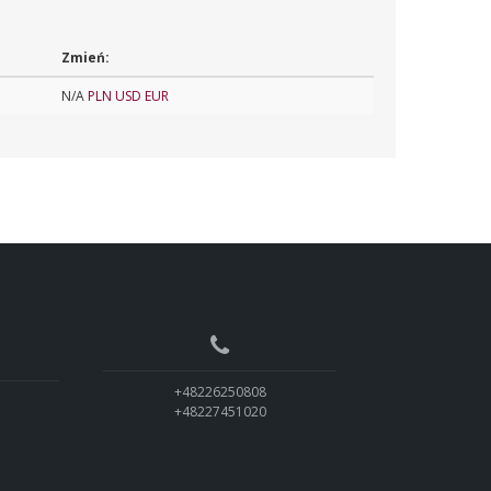
Zmień:
N/A
PLN
USD
EUR
+48226250808
+48227451020