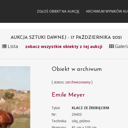
ZGŁOŚ OBIEKT NA AUKCJĘ
ARCHIWUM WYNIKÓW AU
AUKCJA SZTUKI DAWNEJ - 17 PAŹDZIERNIKA 2021
Lista
Galeri
zobacz wszystkie obiekty z tej aukcji
Obiekt w archiwum
[ status:
zarchiwizowany
]
Emile Meyer
Tytuł:
KLACZ ZE ŹREBIĘCIEM
Nr:
29433
Technika:
olej, płótno
Wymiary:
81 cm x 100 cm