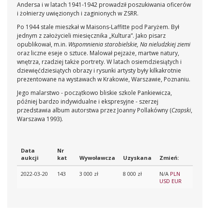
Andersa i w latach 1941-1942 prowadził poszukiwania oficerów
i żołnierzy uwięzionych i zaginionych w ZSRR.
Po 1944 stale mieszkał w Maisons-Laffitte pod Paryżem. Był
jednym z założycieli miesięcznika „Kultura”. Jako pisarz
opublikował, m.in.
Wspomnienia starobielskie, Na nieludzkiej ziemi
oraz liczne eseje o sztuce. Malował pejzaże, martwe natury,
wnętrza, rzadziej także portrety. W latach osiemdziesiątych i
dziewięćdziesiątych obrazy i rysunki artysty były kilkakrotnie
prezentowane na wystawach w Krakowie, Warszawie, Poznaniu.
Jego malarstwo - początkowo bliskie szkole Pankiewicza,
później bardzo indywidualne i ekspresyjne - szerzej
przedstawia album autorstwa przez Joanny Pollakówny (
Czapski
,
Warszawa 1993).
Data
Nr
aukcji
kat
Wywoławcza
Uzyskana
Zmień:
2022-03-20
143
3 000 zł
8 000 zł
N/A
PLN
USD
EUR