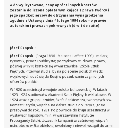
♣ do wylicytowanej ceny oprócz innych kosztów
zostanie doliczona opłata wynikająca z prawa twórcy i
jego spadkobierców do otrzymania wynagrodzenia
zgodnie z Ustawą z dnia 4 lutego 1994 roku - o prawie
autorskim i prawach pokrewnych (droit de suite)
Józef Czapski:
Józef Czapski
(Praga 1896 - Maisons
-
Laffitte 1993) - malarz,
rysownik, pisarz i publicysta; początkowo studiował prawo,
później w 1918 kształcił się w warszawskiej Szkole Sztuk
Pięknych. Przerwał studia, by na polecenie polskich władz
wojskowych udać się do Rosji w poszukiwaniu zaginionych
oficerów polskich.
W 1920 uczestniczył w wojnie polsko-bolszewickiej. W latach
1923-1924 studiował w Akademii Sztuk Pięknych w Krakowie. W
1924 wraz z grupą uczniów Józefa Pankiewicza, tworzących tzw.
Komitet Paryski, wyjechał na dalsze studia do Paryża, gdzie
przebywał do roku 1931. Po powrocie do kraju uczestniczył w
wystawach kapistów, m.in. w warszawskim Instytucie
Propagandy Sztuki. Uczestnik kampanii wrześniowej, więzień
m.in. obozu w Starobielsku; uwolniony z niewoli wstąpił do armii