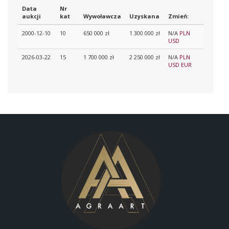
Data
Nr
aukcji
kat
Wywoławcza
Uzyskana
Zmień:
2000-12-10
10
650 000 zł
1 300 000 zł
N/A
PLN
USD
2026-03-22
15
1 700 000 zł
2 250 000 zł
N/A
PLN
USD
EUR