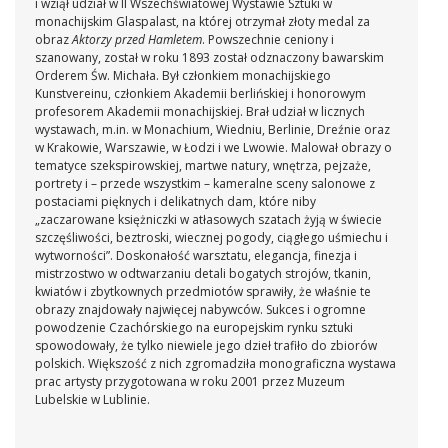
i wziął udział w II Wszechświatowej Wystawie Sztuki w
monachijskim Glaspalast, na której otrzymał złoty medal za
obraz
Aktorzy przed Hamletem
. Powszechnie ceniony i
szanowany, został w roku 1893 został odznaczony bawarskim
Orderem Św. Michała. Był członkiem monachijskiego
Kunstvereinu, członkiem Akademii berlińskiej i honorowym
profesorem Akademii monachijskiej. Brał udział w licznych
wystawach, m.in. w Monachium, Wiedniu, Berlinie, Dreźnie oraz
w Krakowie, Warszawie, w Łodzi i we Lwowie. Malował obrazy o
tematyce szekspirowskiej, martwe natury, wnętrza, pejzaże,
portrety i – przede wszystkim – kameralne sceny salonowe z
postaciami pięknych i delikatnych dam, które niby
„zaczarowane księżniczki w atłasowych szatach żyją w świecie
szczęśliwości, beztroski, wiecznej pogody, ciągłego uśmiechu i
wytworności”. Doskonałość warsztatu, elegancja, finezja i
mistrzostwo w odtwarzaniu detali bogatych strojów, tkanin,
kwiatów i zbytkownych przedmiotów sprawiły, że właśnie te
obrazy znajdowały najwięcej nabywców. Sukces i ogromne
powodzenie Czachórskiego na europejskim rynku sztuki
spowodowały, że tylko niewiele jego dzieł trafiło do zbiorów
polskich. Większość z nich zgromadziła monograficzna wystawa
prac artysty przygotowana w roku 2001 przez Muzeum
Lubelskie w Lublinie.