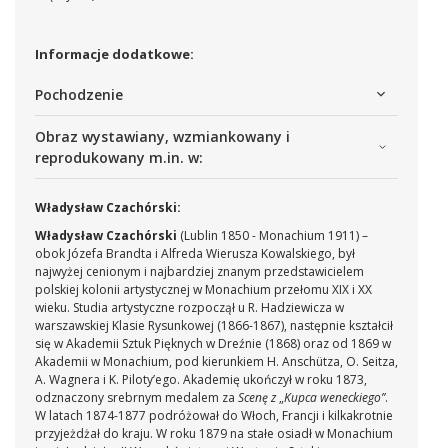
Informacje dodatkowe:
Pochodzenie
Obraz wystawiany, wzmiankowany i
reprodukowany m.in. w:
Władysław Czachórski:
Władysław Czachórski
(Lublin 1850 - Monachium 1911) –
obok Józefa Brandta i Alfreda Wierusza Kowalskiego, był
najwyżej cenionym i najbardziej znanym przedstawicielem
polskiej kolonii artystycznej w Monachium przełomu XIX i XX
wieku. Studia artystyczne rozpoczął u R. Hadziewicza w
warszawskiej Klasie Rysunkowej (1866-1867), następnie kształcił
się w Akademii Sztuk Pięknych w Dreźnie (1868) oraz od 1869 w
Akademii w Monachium, pod kierunkiem H. Anschütza, O. Seitza,
A. Wagnera i K. Piloty’ego. Akademię ukończył w roku 1873,
odznaczony srebrnym medalem za
Scenę z
„
Kupca weneckiego”
.
W latach 1874-1877 podróżował do Włoch, Francji i kilkakrotnie
przyjeżdżał do kraju. W roku 1879 na stałe osiadł w Monachium