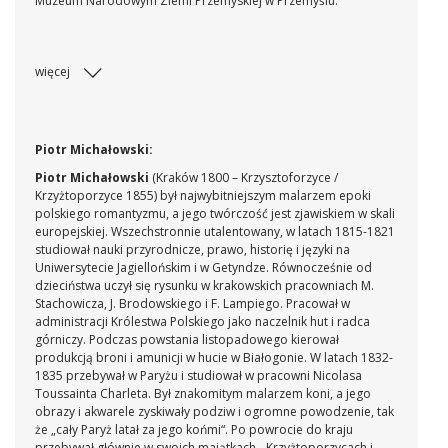
Muzeum Narodowym Ziemi Przemyskiej w Przemyślu.
więcej
Piotr Michałowski:
Piotr Michałowski
(Kraków 1800 – Krzysztoforzyce /
Krzyżtoporzyce 1855) był najwybitniejszym malarzem epoki
polskiego romantyzmu, a jego twórczość jest zjawiskiem w skali
europejskiej. Wszechstronnie utalentowany, w latach 1815-1821
studiował nauki przyrodnicze, prawo, historię i języki na
Uniwersytecie Jagiellońskim i w Getyndze. Równocześnie od
dzieciństwa uczył się rysunku w krakowskich pracowniach M.
Stachowicza, J. Brodowskiego i F. Lampiego. Pracował w
administracji Królestwa Polskiego jako naczelnik hut i radca
górniczy. Podczas powstania listopadowego kierował
produkcją broni i amunicji w hucie w Białogonie. W latach 1832-
1835 przebywał w Paryżu i studiował w pracowni Nicolasa
Toussainta Charleta. Był znakomitym malarzem koni, a jego
obrazy i akwarele zyskiwały podziw i ogromne powodzenie, tak
że „cały Paryż latał za jego końmi“. Po powrocie do kraju
przebywał głównie w swoich majątkach - Krzyżtoporzycach i