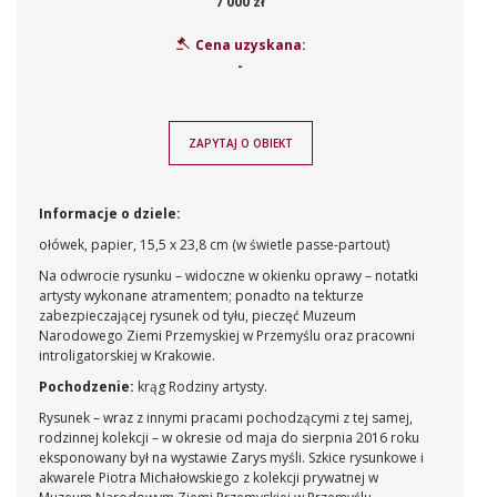
7 000 zł
Cena uzyskana:
-
ZAPYTAJ O OBIEKT
Informacje o dziele:
ołówek, papier, 15,5 x 23,8 cm (w świetle passe-partout)
Na odwrocie rysunku – widoczne w okienku oprawy – notatki
artysty wykonane atramentem; ponadto na tekturze
zabezpieczającej rysunek od tyłu, pieczęć Muzeum
Narodowego Ziemi Przemyskiej w Przemyślu oraz pracowni
introligatorskiej w Krakowie.
Pochodzenie:
krąg Rodziny artysty.
Rysunek – wraz z innymi pracami pochodzącymi z tej samej,
rodzinnej kolekcji – w okresie od maja do sierpnia 2016 roku
eksponowany był na wystawie Zarys myśli. Szkice rysunkowe i
akwarele Piotra Michałowskiego z kolekcji prywatnej w