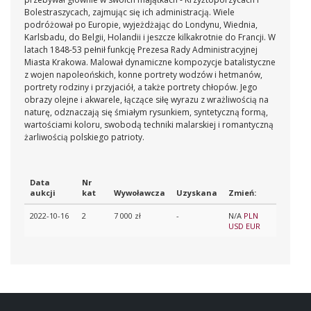
Bolestraszycach, zajmując się ich administracją. Wiele
podróżował po Europie, wyjeżdżając do Londynu, Wiednia,
Karlsbadu, do Belgii, Holandii i jeszcze kilkakrotnie do Francji. W
latach 1848-53 pełnił funkcję Prezesa Rady Administracyjnej
Miasta Krakowa. Malował dynamiczne kompozycje batalistyczne
z wojen napoleońskich, konne portrety wodzów i hetmanów,
portrety rodziny i przyjaciół, a także portrety chłopów. Jego
obrazy olejne i akwarele, łączące siłę wyrazu z wrażliwością na
naturę, odznaczają się śmiałym rysunkiem, syntetyczną formą,
wartościami koloru, swobodą techniki malarskiej i romantyczną
żarliwością polskiego patrioty.
Data
Nr
aukcji
kat
Wywoławcza
Uzyskana
Zmień:
2022-10-16
2
7 000 zł
-
N/A
PLN
USD
EUR