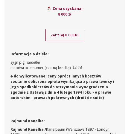
Cena uzyskana:
8 000 zł
ZAPYTAJ O OBIEKT
Informacje o dziele:
sygn p.g.:
kanelba
na odwrocie numer (czarną kredką):
14-14
♣ do wylicytowanej ceny oprócz innych kosztów
zostanie doliczona opłata wynikająca z prawa twórcy i
jego spadkobierców do otrzymania wynagrodzenia
zgodnie z Ustawą z dnia 4 lutego 1994 roku - o prawie
autorskim i prawach pokrewnych (droit de suite)
Rajmund Kanelba:
Rajmund Kanelba /
Kanelbaum
(Warszawa 1897 - Londyn