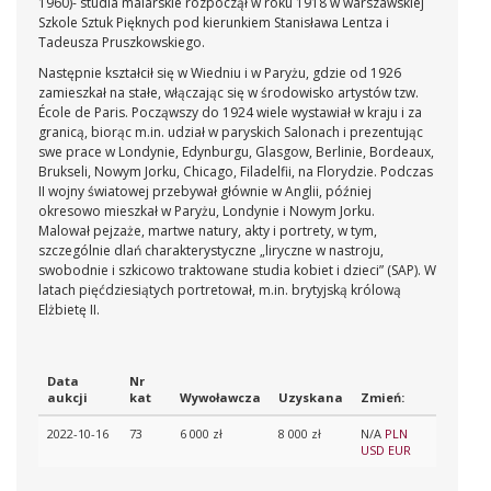
1960)-
studia malarskie rozpoczął w roku 1918 w warszawskiej
Szkole Sztuk Pięknych pod kierunkiem Stanisława Lentza i
Tadeusza Pruszkowskiego.
Następnie kształcił się w Wiedniu i w Paryżu, gdzie od 1926
zamieszkał na stałe, włączając się w środowisko artystów tzw.
École de Paris. Począwszy do 1924 wiele wystawiał w kraju i za
granicą, biorąc m.in. udział w paryskich Salonach i prezentując
swe prace w Londynie, Edynburgu, Glasgow, Berlinie, Bordeaux,
Brukseli, Nowym Jorku, Chicago, Filadelfii, na Florydzie. Podczas
II wojny światowej przebywał głównie w Anglii, później
okresowo mieszkał w Paryżu, Londynie i Nowym Jorku.
Malował pejzaże, martwe natury, akty i portrety, w tym,
szczególnie dlań charakterystyczne „liryczne w nastroju,
swobodnie i szkicowo traktowane studia kobiet i dzieci” (SAP). W
latach pięćdziesiątych portretował, m.in. brytyjską królową
Elżbietę II.
Data
Nr
aukcji
kat
Wywoławcza
Uzyskana
Zmień:
2022-10-16
73
6 000 zł
8 000 zł
N/A
PLN
USD
EUR