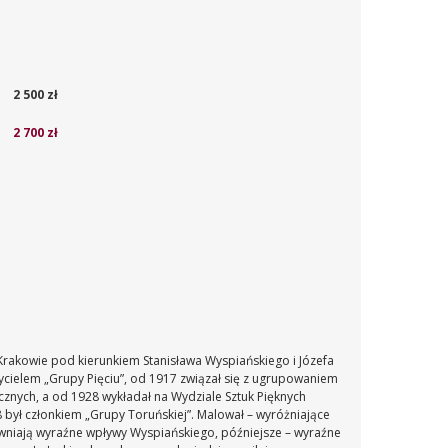
2 500 zł
2 700 zł
 Krakowie pod kierunkiem Stanisława Wyspiańskiego i Józefa
cielem „Grupy Pięciu”, od 1917 związał się z ugrupowaniem
cznych, a od 1928 wykładał na Wydziale Sztuk Pięknych
 był członkiem „Grupy Toruńskiej”. Malował – wyróżniające
ujawniają wyraźne wpływy Wyspiańskiego, późniejsze – wyraźne