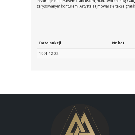
inspiracje malarstwem francuskim, m.in. twórczością Gau
zarysowanym konturem. Artysta zajmował się także grafik
Data aukcji
Nr kat
1991-12-22