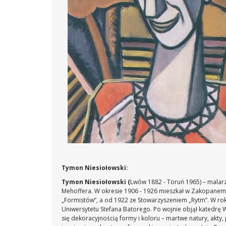
Tymon Niesiołowski:
Tymon Niesiołowski (
Lwów 1882 - Toruń 1965) – malarz
Mehoffera. W okresie 1906 - 1926 mieszkał w Zakopanem,
„Formistów”, a od 1922 ze Stowarzyszeniem „Rytm”. W roku
Uniwersytetu Stefana Batorego. Po wojnie objął katedrę W
się dekoracyjnością formy i koloru – martwe natury, akty,