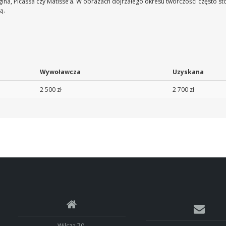
gina, Picassa czy Matisse’a. W obrazach dojrzałego okresu twórczości często s
ą.
Wywoławcza
Uzyskana
2 500 zł
2 700 zł
Wilcza 70,