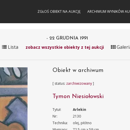
ZGŁOŚ OBIEKT NA AUKCJĘ
ARCHIWUM WYNIKÓW AU
- 22 GRUDNIA 1991
Lista
Galeri
zobacz wszystkie obiekty z tej aukcji
Obiekt w archiwum
[ status:
zarchiwizowany
]
Tymon Niesiołowski
Tytuł:
Arlekin
Nr:
2130
Technika:
olej, płótno
Wymiary:
72.5 cm x 59 cm