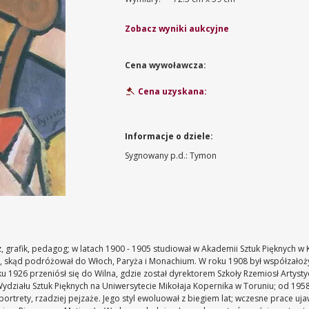
Zobacz wyniki aukcyjne
Cena wywoławcza:
Cena uzyskana:
Informacje o dziele:
Sygnowany p.d.: Tymon
, grafik, pedagog; w latach 1900 - 1905 studiował w Akademii Sztuk Pięknych w
 skąd podróżował do Włoch, Paryża i Monachium. W roku 1908 był współzałoży
 1926 przeniósł się do Wilna, gdzie został dyrektorem Szkoły Rzemiosł Artysty
ydziału Sztuk Pięknych na Uniwersytecie Mikołaja Kopernika w Toruniu; od 1958
 portrety, rzadziej pejzaże. Jego styl ewoluował z biegiem lat; wczesne prace 