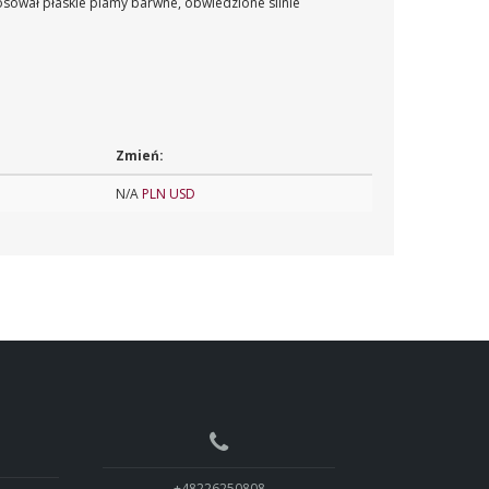
tosował płaskie plamy barwne, obwiedzione silnie
Zmień:
N/A
PLN
USD
+48226250808