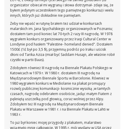
organizator obiecał mi wygraną i słowa dotrzymał- zdaje się, że
byłem jedynym uczestnikiem tego pamiętnego konkursu) i wielu
innych, których już dokładnie nie pamiętam.
Żeby nie wpaść w rutynę brałem też udział w konkursach
malarskich im. Jana Spychalskiego organizowanych w Poznaniu;
dostałem tam pod koniec lat 70-tych 2 razy III nagrodę. W 1978
wygrałem konkurs organizowany przez Iraqi Cultural Center w
Londynie pod hasłem "Palestine- homeland denied". Dostałem
1500£ (1£ był po 3,5 $), przyjemną podróż po Iraku i uścisk
dłoni od Tarika Aziza (miał być Saddam Husajn, ale właśnie robił
czystki w partii Baas).
Zdobyłem również III nagrodę na Biennale Plakatu Polskiego w
Katowicach w 1979 r. W 1980 r. dostałem III nagrodę na
Międzynarodowym Biennale Sportu w Barcelonie. Również w
1980 wygrałem konkurs w Mediolanie na plakat promujący
rozwój publicznej komunikacji- kosmicznie wysoką ,w tamtych
czasach, nagrodę odebrałem osobiście, jadąc małym Fiatem z
pękniętą uszczelką pod głowicą, coraz wolniej przez Alpy.
Zdobyłem też III nagrodę na Międzynarodowym Biennale
Plakatu w Warszawie w 1981 r. i na Biennale Plakatu w Lahti w
1983 r.
To już był koniec mojej przygody z plakatem, malarstwo
wciągnęło mnie całkowicie. W 1995 r. mój wydany w USA przez