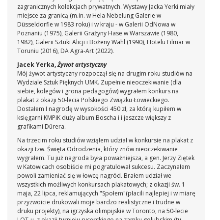
zagranicznych kolekcjach prywatnych. Wystawy Jacka Yerki miały
miejsce za granicą (m.in. w Hela Nebelung Galerie w
Düsseldorfie w 1983 roku) i w kraju - w Galerii OdNowa w
Poznaniu (1975), Galerii Grażyny Hase w Warszawie (1980,
1982), Galerii Sztuki Alicji i Bożeny Wahl (1990), Hotelu Filmar w
Toruniu (2016), DA Agra-Art (2022).
Jacek Yerka,
Żywot artystyczny
Mój żywot artystyczny rozpoczął się na drugim roku studiów na
Wydziale Sztuk Pięknych UMK. Zupełnie nieoczekiwanie (dla
siebie, kolegów i grona pedagogów) wygrałem konkurs na
plakat z okazji 50-lecia Polskiego Związku Łowieckiego.
Dostałem I nagrodę w wysokości 450 zł, za którą kupiłem w
księgarni KMPiK duży album Boscha i i jeszcze większy z
grafikami Dürera.
Na trzecim roku studiów wziąłem udział w konkursie na plakat z
okazji tzw. Święta Odrodzenia, który znów nieoczekiwanie
wygrałem. Tu już nagroda była poważniejsza, a gen. Jerzy Ziętek
w Katowicach osobiście mi pogratulował sukcesu. Zaczynałem
powoli zamieniać się w łowcę nagród. Brałem udział we
wszystkich możliwych konkursach plakatowych; z okazji św. 1
maja, 22 lipca, reklamujących "Społem"(płacili najlepiej i w miarę
przyzwoicie drukowali moje bardzo realistyczne i trudne w
druku projekty), na igrzyska olimpijskie w Toronto, na 50-lecie
LOT-u, z okazji turnieju rycerskiego na zamku golubskim (tu