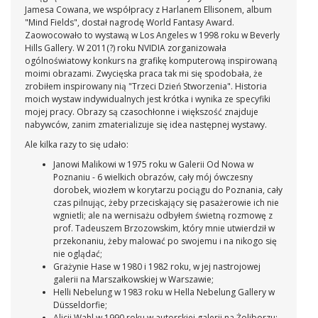
Jamesa Cowana, we współpracy z Harlanem Ellisonem, album
"Mind Fields", dostał nagrodę World Fantasy Award.
Zaowocowało to wystawą w Los Angeles w 1998 roku w Beverly
Hills Gallery. W 2011(?) roku NVIDIA zorganizowała
ogólnoświatowy konkurs na grafikę komputerową inspirowaną
moimi obrazami. Zwycięska praca tak mi się spodobała, że
zrobiłem inspirowany nią "Trzeci Dzień Stworzenia". Historia
moich wystaw indywidualnych jest krótka i wynika ze specyfiki
mojej pracy. Obrazy są czasochłonne i większość znajduje
nabywców, zanim zmaterializuje się idea następnej wystawy.
Ale kilka razy to się udało:
Janowi Malikowi w 1975 roku w Galerii Od Nowa w
Poznaniu - 6 wielkich obrazów, cały mój ówczesny
dorobek, wiozłem w korytarzu pociągu do Poznania, cały
czas pilnując, żeby przeciskający się pasażerowie ich nie
wgnietli; ale na wernisażu odbyłem świetną rozmowę z
prof. Tadeuszem Brzozowskim, który mnie utwierdził w
przekonaniu, żeby malować po swojemu i na nikogo się
nie oglądać;
Grażynie Hase w 1980 i 1982 roku, w jej nastrojowej
galerii na Marszałkowskiej w Warszawie;
Helli Nebelung w 1983 roku w Hella Nebelung Gallery w
Düsseldorfie;
Alicji Wahl w 1990 roku w autorskiej galerii na Żoliborzu;