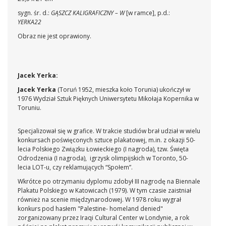
sygn. śr. d.:
GĄSZCZ KALIGRAFICZNY – W
[w ramce], p.d.:
YERKA22
Obraz nie jest oprawiony.
Jacek Yerka:
Jacek Yerka
(Toruń 1952, mieszka koło Torunia) ukończył w
1976 Wydział Sztuk Pięknych Uniwersytetu Mikołaja Kopernika w
Toruniu.
Specjalizował się w grafice. W trakcie studiów brał udział w wielu
konkursach poświęconych sztuce plakatowej, m.in. z okazji 50-
lecia Polskiego Związku Łowieckiego (I nagroda), tzw. Święta
Odrodzenia (I nagroda), igrzysk olimpijskich w Toronto, 50-
lecia LOT-u, czy reklamujących “Społem”.
Wkrótce po otrzymaniu dyplomu zdobył III nagrodę na Biennale
Plakatu Polskiego w Katowicach (1979). W tym czasie zaistniał
również na scenie międzynarodowej. W 1978 roku wygrał
konkurs pod hasłem "Palestine- homeland denied"
zorganizowany przez Iraqi Cultural Center w Londynie, a rok