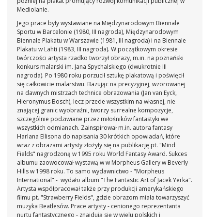
później na plakat promujący rozwój komunikacji publicznej w
Mediolanie.
Jego prace były wystawiane na Międzynarodowym Biennale
Sportu w Barcelonie (1980, III nagroda), Międzynarodowym
Biennale Plakatu w Warszawie (1981, III nagroda) i na Biennale
Plakatu w Lahti (1983, III nagroda). W początkowym okresie
twórczości artysta rzadko tworzył obrazy, m.in. na poznański
konkurs malarski im. Jana Spychalskiego (dwukrotnie III
nagroda). Po 1980 roku porzucił sztukę plakatową i poświęcił
się całkowicie malarstwu. Bazując na precyzyjnej, wzorowanej
na dawnych mistrzach technice obrazowania (Jan van Eyck,
Hieronymus Bosch), lecz przede wszystkim na własnej, nie
znającej granic wyobraźni, tworzy surrealne kompozycje,
szczególnie podziwiane przez miłośników fantastyki we
wszystkich odmianach. Zainspirował m.in. autora fantasy
Harlana Ellisona do napisania 30 krótkich opowiadań, które
wraz z obrazami artysty złożyły się na publikację pt. "Mind
Fields" nagrodzoną w 1995 roku World Fantasy Award. Sukces
albumu zaowocował wystawą w w Morpheus Gallery w Beverly
Hills w 1998 roku. To samo wydawnictwo - "Morpheus
International" - wydało album "The Fantastic Art of Jacek Yerka".
Artysta współpracował także przy produkcji amerykańskiego
filmu pt. "Strawberry Fields", gdzie obrazom miała towarzyszyć
muzyka Beatlesów. Prace artysty - cenionego reprezentanta
nurtu fantastycznego - znajdują się w wielu polskich i