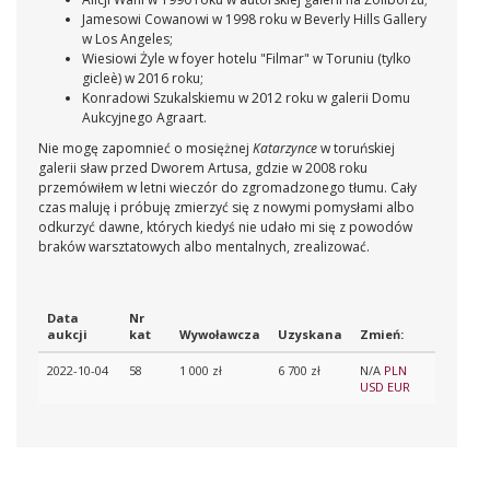
Jamesowi Cowanowi w 1998 roku w Beverly Hills Gallery
w Los Angeles;
Wiesiowi Żyle w foyer hotelu "Filmar" w Toruniu (tylko
gicleè) w 2016 roku;
Konradowi Szukalskiemu w 2012 roku w galerii Domu
Aukcyjnego Agraart.
Nie mogę zapomnieć o mosiężnej
Katarzynce
w toruńskiej
galerii sław przed Dworem Artusa, gdzie w 2008 roku
przemówiłem w letni wieczór do zgromadzonego tłumu. Cały
czas maluję i próbuję zmierzyć się z nowymi pomysłami albo
odkurzyć dawne, których kiedyś nie udało mi się z powodów
braków warsztatowych albo mentalnych, zrealizować.
Data
Nr
aukcji
kat
Wywoławcza
Uzyskana
Zmień:
2022-10-04
58
1 000 zł
6 700 zł
N/A
PLN
USD
EUR