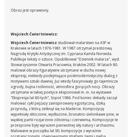
Obraz jest oprawiony.
Wojciech Ćwiertniewicz:
Wojciech Ćwiertniewicz
studiował malarstwo na ASP w
Krakowie w latach 1976-1981. W 1987 otrzymał prestiżową
Nagrodę Krytyki Artystycznej im. Cypriana Kamila Norwida.
Publikuje teksty o sztuce. Opublikował "Dziennik malarza", wyd.
Stowarzyszenie Otwarta Pracownia, Kraków 2002. W latach 80.
malował obrazy figuratywne utrzymane w duchu nowej
ekspresji, niekiedy podejmujące postmodernistyczny dialog z
motywami sztuki dawnej. Już wtedy fascynowały go tajemnicze
ogrody, bujna roślinność, atmosfera gorących nocy. Obrazy
utrzymane w takiej poetyce eksponował m. in. na wystawie
"Ekspresja lat 80-tych", Sopot 1986. Pod koniec dekady zaczął
malować cykl pejzaży zainspirowany egzotyczną, dziką
przyrodą, z którą zetknął się na Maderze. Kompozycję
wypełniały stłoczone, wydłużone, brunatno-zielonkawe pnie, w
wąskiej partii rozjarzone żółcienią i czerwienią. Kompozycje te
przesycone były wyrazem pierwotnej siły natury i archaizmu.
Malowane w początku lat 90. kompozycje z wyraźnie
rozgraniczonymi, równoważnymi strefami ziemi i nieba