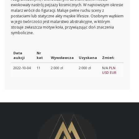
ewokowały nastrój pejzaży kosmicznych. W najnowszym okresie
malarz wrócił do figuracji. Maluje pełne ruchu sceny z
postaciami lub statyczne akty męskie lifesize. Osobnym wątkiem
w jego twórczości jest malarstwo abstrakcyjne, w którym
stosuje zwłaszcza motyw koła, przywiązując doń znaczenia
symboliczne.
Data
Nr
aukcji
kat
Wywoławcza
Uzyskana
Zmień:
2022-10-04
11
2 000 zł
2 000 zł
N/A
PLN
USD
EUR