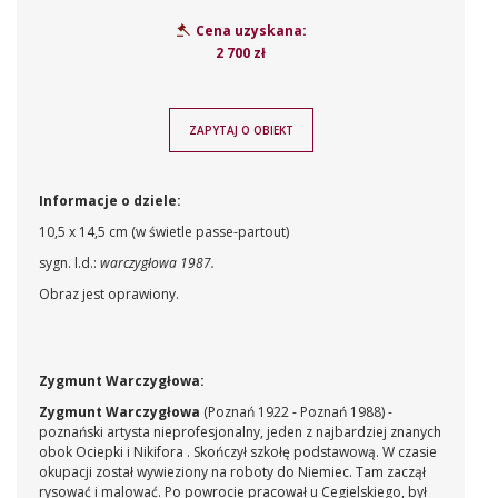
Cena uzyskana:
2 700 zł
ZAPYTAJ O OBIEKT
Informacje o dziele:
10,5 x 14,5 cm (w świetle passe-partout)
sygn. l.d.:
warczygłowa 1987.
Obraz jest oprawiony.
Zygmunt Warczygłowa:
Zygmunt Warczygłowa
(Poznań 1922 - Poznań 1988) -
poznański artysta nieprofesjonalny, jeden z najbardziej znanych
obok Ociepki i Nikifora . Skończył szkołę podstawową. W czasie
okupacji został wywieziony na roboty do Niemiec. Tam zaczął
rysować i malować. Po powrocie pracował u Cegielskiego, był