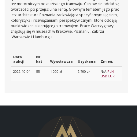
też motorniczym poznańskiego tramwaju. Całkowicie oddał się
twórczości po przejściu na rentę. Głównym tematem jego prac
jest architektura Poznania zadziwiająca specyficznym ujęciem,
kolorystyką i rozwiązaniami perspektywicznymi, które oddają
punkt widzenia kierującego tramwajem. Prace Warczygłowy
znajdują się w muzeach w Krakowie, Poznaniu, Zabrzu
,Warszawie i Hamburgu.
Data
Nr
aukcji
kat
Wywoławcza
Uzyskana
Zmień:
2022-10-04
55
1 000 zł
2 700 zł
N/A
PLN
USD
EUR