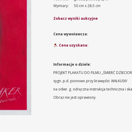
Wymiary:
50 cm x 28.5 cm
Zobacz wyniki aukcyjne
Cena wywoławcza:
Cena uzyskana:
Informacje o dziele:
PROJEKT PLAKATU DO FILMU „ŚMIERĆ DZIECIO
sygn. p.d. pionowo przy krawędzi:
WAŁKUSKI
na odwr. g. odręczna instrukcja techniczna i s
Obraz nie jest oprawiony.