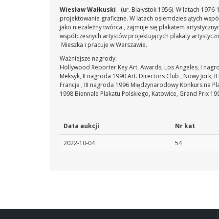
Wiesław Wałkuski
- (ur. Białystok 1956). W latach 197
projektowanie graficzne. W latach osiemdziesiątych wspó
jako niezależny twórca , zajmuje się plakatem artystyczn
współczesnych artystów projektujących plakaty artystycz
Mieszka i pracuje w Warszawie.
Ważniejsze nagrody:
Hollywood Reporter Key Art. Awards, Los Angeles, I nagr
Meksyk, II nagroda 1990
Art. Directors Club , Nowy Jork, 
Francja , III nagroda 1996
Międzynarodowy Konkurs na Plak
1998
Biennale Plakatu Polskiego, Katowice, Grand Prix 19
Data aukcji
Nr kat
2022-10-04
54