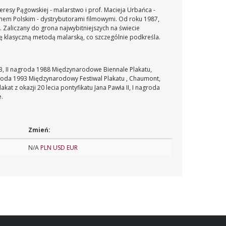
eresy Pągowskiej - malarstwo i prof. Macieja Urbańca -
lmem Polskim - dystrybutorami filmowymi. Od roku 1987,
 Zaliczany do grona najwybitniejszych na świecie
ię klasyczną metodą malarską, co szczególnie podkreśla.
3, II nagroda 1988
Międzynarodowe Biennale Plakatu,
roda 1993
Międzynarodowy Festiwal Plakatu , Chaumont,
kat z okazji 20 lecia pontyfikatu Jana Pawła II, I nagroda
e.
Zmień:
N/A
PLN
USD
EUR