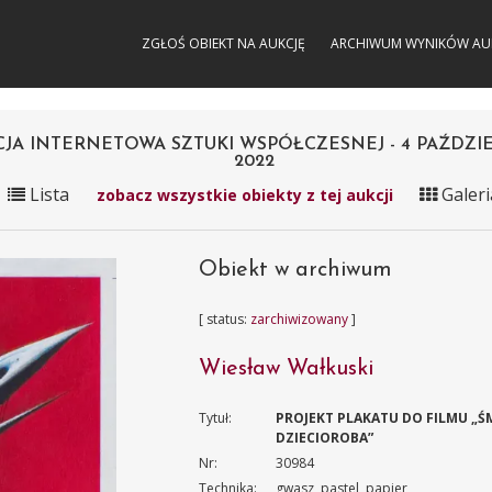
ZGŁOŚ OBIEKT NA AUKCJĘ
ARCHIWUM WYNIKÓW AU
CJA INTERNETOWA SZTUKI WSPÓŁCZESNEJ - 4 PAŹDZI
2022
Lista
Galeri
zobacz wszystkie obiekty z tej aukcji
Obiekt w archiwum
[ status:
zarchiwizowany
]
Wiesław Wałkuski
Tytuł:
PROJEKT PLAKATU DO FILMU „Ś
DZIECIOROBA”
Nr:
30984
Technika:
gwasz, pastel, papier