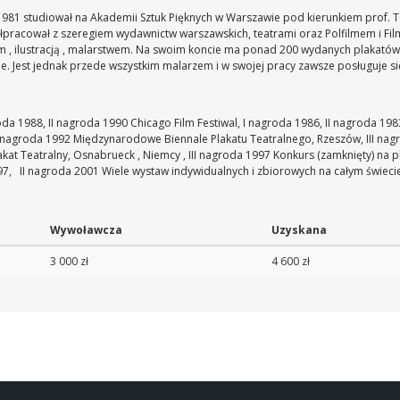
6-1981 studiował na Akademii Sztuk Pięknych w Warszawie pod kierunkiem prof. T
łpracował z szeregiem wydawnictw warszawskich, teatrami oraz Polfilmem i Fi
ym , ilustracją , malarstwem. Na swoim koncie ma ponad 200 wydanych plakatów.
ne. Jest jednak przede wszystkim malarzem i w swojej pracy zawsze posługuje s
oda 1988, II nagroda 1990
Chicago Film Festiwal, I nagroda 1986, II nagroda 198
II nagroda 1992
Międzynarodowe Biennale Plakatu Teatralnego, Rzeszów, III nag
at Teatralny, Osnabrueck , Niemcy , III nagroda 1997
Konkurs (zamknięty) na pla
97, II nagroda 2001
Wiele wystaw indywidualnych i zbiorowych na całym świeci
Wywoławcza
Uzyskana
3 000 zł
4 600 zł