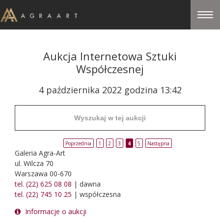
Aukcja Internetowa Sztuki
Współczesnej
4 października 2022 godzina 13:42
Poprzednia
1
2
3
4
5
Następna
Galeria Agra-Art
ul. Wilcza 70
Warszawa 00-670
tel. (22) 625 08 08
| dawna
tel. (22) 745 10 25
| współczesna
Informacje o aukcji