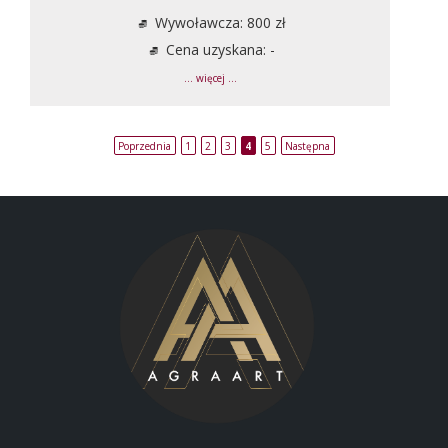
Wywoławcza: 800 zł
Cena uzyskana: -
... więcej ...
Poprzednia
1
2
3
4
5
Następna