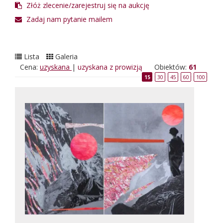
Złóż zlecenie/zarejestruj się na aukcję
Zadaj nam pytanie mailem
Lista
Galeria
Cena:
uzyskana
|
uzyskana z prowizją
Obiektów:
61
15
30
45
60
100