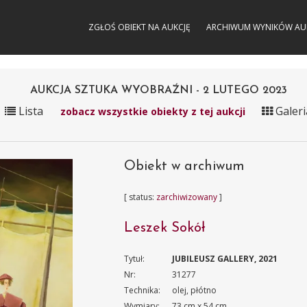
ZGŁOŚ OBIEKT NA AUKCJĘ
ARCHIWUM WYNIKÓW AU
AUKCJA SZTUKA WYOBRAŹNI - 2 LUTEGO 2023
Lista
Galeri
zobacz wszystkie obiekty z tej aukcji
Obiekt w archiwum
[ status:
zarchiwizowany
]
Leszek Sokół
Tytuł:
JUBILEUSZ GALLERY, 2021
Nr:
31277
Technika:
olej, płótno
Wymiary:
73 cm x 54 cm