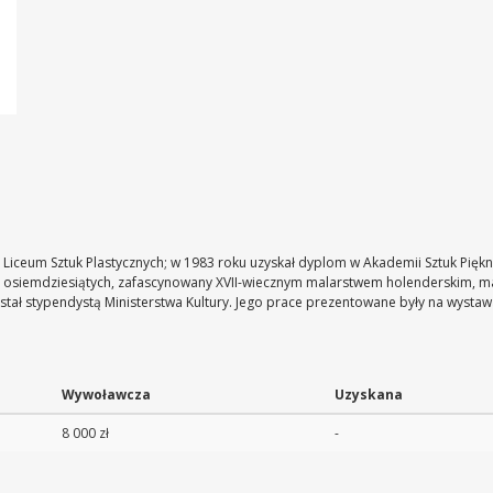
 Liceum Sztuk Plastycznych; w 1983 roku uzyskał dyplom w Akademii Sztuk Pięk
t osiemdziesiątych, zafascynowany XVII-wiecznym malarstwem holenderskim, m
tał stypendystą Ministerstwa Kultury. Jego prace prezentowane były na wystawa
Wywoławcza
Uzyskana
8 000 zł
-