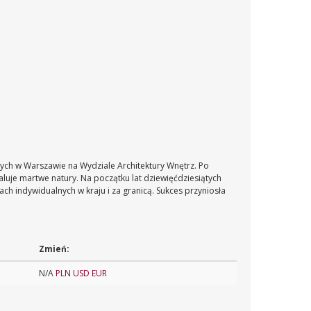
nych w Warszawie na Wydziale Architektury Wnętrz. Po
aluje martwe natury.
Na początku lat dziewięćdziesiątych
ch indywidualnych w kraju i za granicą. Sukces przyniosła
Zmień:
N/A
PLN
USD
EUR