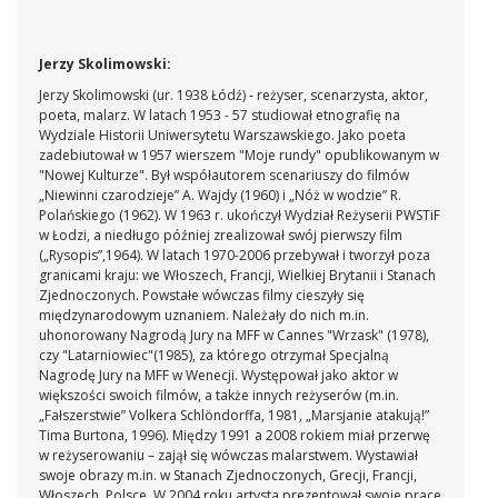
Jerzy Skolimowski:
Jerzy Skolimowski (ur. 1938 Łódź) - reżyser, scenarzysta, aktor,
poeta, malarz. W latach 1953 - 57 studiował etnografię na
Wydziale Historii Uniwersytetu Warszawskiego. Jako poeta
zadebiutował w 1957 wierszem "Moje rundy" opublikowanym w
"Nowej Kulturze". Był współautorem scenariuszy do filmów
„Niewinni czarodzieje” A. Wajdy (1960) i „Nóż w wodzie” R.
Polańskiego (1962). W 1963 r. ukończył Wydział Reżyserii PWSTiF
w Łodzi, a niedługo później zrealizował swój pierwszy film
(„Rysopis”,1964). W latach 1970-2006 przebywał i tworzył poza
granicami kraju: we Włoszech, Francji, Wielkiej Brytanii i Stanach
Zjednoczonych. Powstałe wówczas filmy cieszyły się
międzynarodowym uznaniem. Należały do nich m.in.
uhonorowany Nagrodą Jury na MFF w Cannes "Wrzask" (1978),
czy "Latarniowiec"(1985), za którego otrzymał Specjalną
Nagrodę Jury na MFF w Wenecji. Występował jako aktor w
większości swoich filmów, a także innych reżyserów (m.in.
„Fałszerstwie” Volkera Schlöndorffa, 1981, „Marsjanie atakują!”
Tima Burtona, 1996). Między 1991 a 2008 rokiem miał przerwę
w reżyserowaniu – zajął się wówczas malarstwem. Wystawiał
swoje obrazy m.in. w Stanach Zjednoczonych, Grecji, Francji,
Włoszech, Polsce.
W 2004 roku artysta prezentował swoje prace