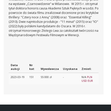
na wystawie „Czarnowidzenie” w Wilanowie. W 2015 r. otrzymał
tytuł doktora honoris causa Akademii Sztuk Pięknych w Łodzi. Po
powrocie do świata filmu zrealizował docenione przez krytyków
thrillery: "Cztery noce z Anną" (2008) oraz "Essential Killing"
(2010). Dwie najmłodsze produkcje - "11 minut" (2015) oraz "IO"
(2022) były polskimi kandydatami do Oscara. W 2016 r.
otrzymał Honorowego Złotego Lwa za całokształt twórczości na
Międzynarodowym Festiwalu Filmowym w Wenecji.
Data
Nr
aukcji
kat
Wywoławcza
Uzyskana
Zmień:
2023-03-19
151
55 000 zł
-
N/A
PLN
USD
EUR