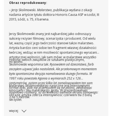
Obraz reprodukowany:
–
Jerzy Skolimowski. Malarstwo
, publikacja wydana z okazji
nadania artyście tytułu doktora Honoris Causa ASP w Łodzi, III
2015, Łódź, s. 75, il barwna.
Jerzy Skolimowski znany jest najbardziej jako odnoszący
sukcesy reżyser filmowy, scenarzysta i producent. Od wielu
lat, ważną część jego twórczości stanowi także malarstwo.
Artysta bardzo ceni sobie ten fragment własnej działalności
twórczej, widząc w nim możliwość spontanicznego wyrażania
artystycznej wolności. Jak sam mówi: w malarstwie wszystko
Historię swoich związków ze sztukami plastycznymi,
mi wolno.
Skolimowski wspomina tak:
Rysowałem od dzieciństwa, farb
zacząłem używać jako nastolatek. Ale przełomowym momentem
była spontaniczna decyzja namalowania dużego formatu. W
1997 roku powstała Agonia o wymiarach 252 x 126
centymetrów, potem przez kilka lat zamalowywałem ten sam
Malarstwo Skolimowskiego nasycone jest intensywnymi
format dykt, póki nie przerzuciłem się na płótno, zwiększając
emocjami i siłą malarskiego gestu. W prezentowanym
stopniowo rozmiary, aż do wielkości niemalże ekranu filmowego:
obrazie artysta zderza intensywność czerwieni tła z bielą
3 na 5 metrów.
skrzydeł.
więcej