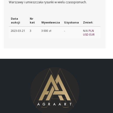
Warszawy i umieszczała rysunki w wielu czasopismach.
Data
Nr
aukcji
kat
Wywoławcza
Uzyskana
Zmień:
2023-03-21
3
3 000 zł
-
N/A
PLN
USD
EUR