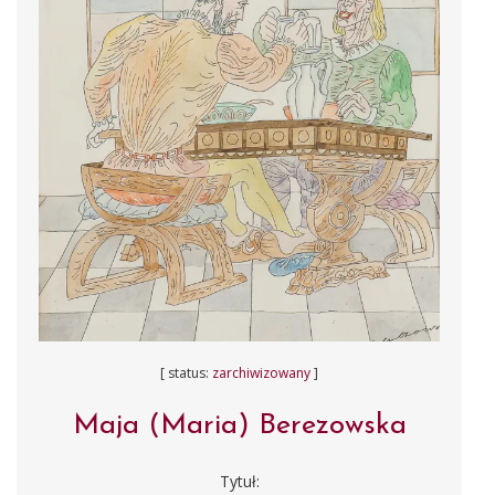
[ status:
zarchiwizowany
]
Maja (Maria) Berezowska
Tytuł: