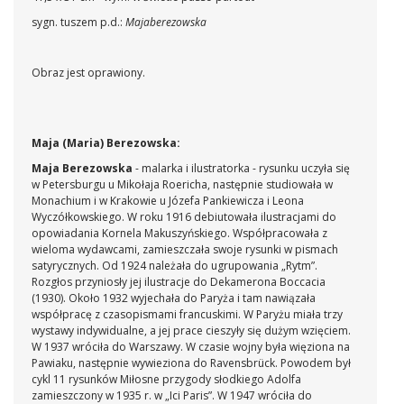
sygn. tuszem p.d.:
Majaberezowska
Obraz jest oprawiony.
Maja (Maria) Berezowska:
Maja Berezowska
- malarka i ilustratorka - rysunku uczyła się
w Petersburgu u Mikołaja Roericha, następnie studiowała w
Monachium i w Krakowie u Józefa Pankiewicza i Leona
Wyczółkowskiego. W roku 1916 debiutowała ilustracjami do
opowiadania Kornela Makuszyńskiego. Współpracowała z
wieloma wydawcami, zamieszczała swoje rysunki w pismach
satyrycznych. Od 1924 należała do ugrupowania „Rytm”.
Rozgłos przyniosły jej ilustracje do Dekamerona Boccacia
(1930). Około 1932 wyjechała do Paryża i tam nawiązała
współpracę z czasopismami francuskimi. W Paryżu miała trzy
wystawy indywidualne, a jej prace cieszyły się dużym wzięciem.
W 1937 wróciła do Warszawy. W czasie wojny była więziona na
Pawiaku, następnie wywieziona do Ravensbrück. Powodem był
cykl 11 rysunków Miłosne przygody słodkiego Adolfa
zamieszczony w 1935 r. w „Ici Paris”. W 1947 wróciła do