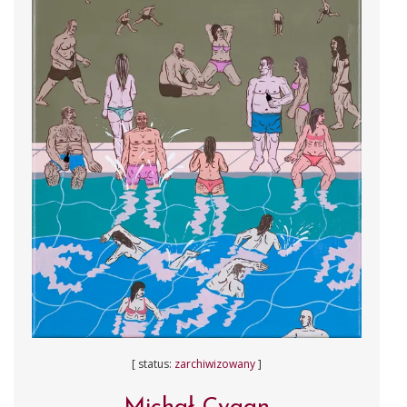
[ status:
zarchiwizowany
]