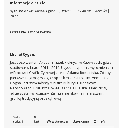
Informacje o dziele:
sygn. na odwr.:
Michał Cygan | „Basen” | 60 x 40 cm | werniks |
2022
Obraz nie jest oprawiony.
Michał Cygan:
Jest absolwentem Akademii Sztuk Pięknych w Katowicach, gdzie
studiował w latach 2011 - 2016. Uzyskał dyplom z wyróżnieniem
w Pracowni Grafiki Cyfrowej u prof. Adama Romaniuka. Zdobył
pierwszą nagrodę w Ogólnopolskim konkursie im. Vincenta Van
Gogha. Jest stypendystą Ministra Kultury i Dziedzictwa
Narodowego. Brał udział w 44. Biennale Bielska Jesień 2019,
gdzie został wyróżniony. Zajmuje się głównie malarstwem,
grafiką tradycyjną oraz cyfrową.
Data
Nr
aukcji
kat
Wywoławcza
Uzyskana
Zmień: