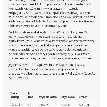
przebywał do roku 1931. Po powrocie do kraju uczestniczył w
wystawach kapistów, m.in. w warszawskim Instytucie
Propagandy Sztuki. Uczestnik kampanii wrześniowej, więzień
m.in. obozu w Starobielsku; uwolniony z niewoli wstąpił do armii
Andersa i w latach 1941-1942 prowadził poszukiwania oficerów
i żołnierzy uwięzionych i zaginionych w ZSRR.
Po 1944 stale mieszkał w Maisons-Laffitte pod Paryżem. Był
jednym z założycieli miesięcznika „Kultura”. Jako pisarz
opublikował, m.in.
Wspomnienia starobielskie, Na nieludzkiej ziemi
oraz liczne eseje o sztuce. Malował pejzaże, martwe natury,
wnętrza, rzadziej także portrety. W latach osiemdziesiątych i
dziewięćdziesiątych obrazy i rysunki artysty były kilkakrotnie
prezentowane na wystawach w Krakowie, Warszawie, Poznaniu.
Jego malarstwo - początkowo bliskie szkole Pankiewicza,
później bardzo indywidualne i ekspresyjne - szerzej
przedstawia album autorstwa przez Joanny Pollakówny (
Czapski
,
Warszawa 1993).
Data
Nr
aukcji
kat
Wywoławcza
Uzyskana
Zmień:
2023-03-21
8
3 000 zł
4 200 zł
N/A
PLN