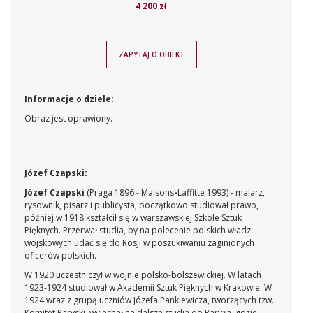
4 200 zł
ZAPYTAJ O OBIEKT
Informacje o dziele:
Obraz jest oprawiony.
Józef Czapski:
Józef Czapski
(Praga 1896 - Maisons
-
Laffitte 1993) - malarz,
rysownik, pisarz i publicysta; początkowo studiował prawo,
później w 1918 kształcił się w warszawskiej Szkole Sztuk
Pięknych. Przerwał studia, by na polecenie polskich władz
wojskowych udać się do Rosji w poszukiwaniu zaginionych
oficerów polskich.
W 1920 uczestniczył w wojnie polsko-bolszewickiej. W latach
1923-1924 studiował w Akademii Sztuk Pięknych w Krakowie. W
1924 wraz z grupą uczniów Józefa Pankiewicza, tworzących tzw.
Komitet Paryski, wyjechał na dalsze studia do Paryża, gdzie