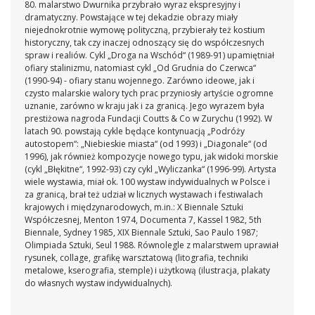
80. malarstwo Dwurnika przybrało wyraz ekspresyjny i
dramatyczny. Powstające w tej dekadzie obrazy miały
niejednokrotnie wymowę polityczną, przybierały też kostium
historyczny, tak czy inaczej odnoszący się do współczesnych
spraw i realiów. Cykl „Droga na Wschód“ (1989-91) upamiętniał
ofiary stalinizmu, natomiast cykl „Od Grudnia do Czerwca“
(1990-94) - ofiary stanu wojennego. Zarówno ideowe, jak i
czysto malarskie walory tych prac przyniosły artyście ogromne
uznanie, zarówno w kraju jak i za granicą. Jego wyrazem była
prestiżowa nagroda Fundacji Coutts & Co w Zurychu (1992). W
latach 90. powstają cykle będące kontynuacją „Podróży
autostopem“: „Niebieskie miasta“ (od 1993) i „Diagonale“ (od
1996), jak również kompozycje nowego typu, jak widoki morskie
(cykl „Błękitne“, 1992-93) czy cykl „Wyliczanka“ (1996-99). Artysta
wiele wystawia, miał ok. 100 wystaw indywidualnych w Polsce i
za granicą, brał też udział w licznych wystawach i festiwalach
krajowych i międzynarodowych, m.in.: X Biennale Sztuki
Współczesnej, Menton 1974, Documenta 7, Kassel 1982, 5th
Biennale, Sydney 1985, XIX Biennale Sztuki, Sao Paulo 1987;
Olimpiada Sztuki, Seul 1988. Równolegle z malarstwem uprawiał
rysunek, collage, grafikę warsztatową (litografia, techniki
metalowe, kserografia, stemple) i użytkową (ilustracja, plakaty
do własnych wystaw indywidualnych).