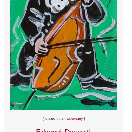
[ status:
zarchiwizowany
]