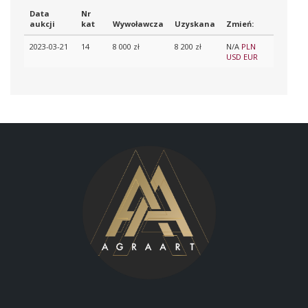
Data
Nr
aukcji
kat
Wywoławcza
Uzyskana
Zmień:
2023-03-21
14
8 000 zł
8 200 zł
N/A
PLN
USD
EUR