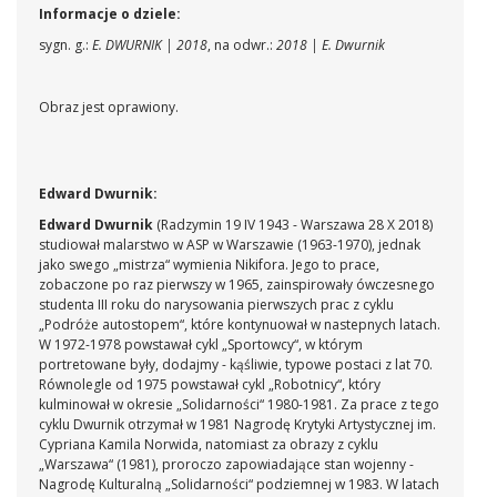
Informacje o dziele:
sygn. g.:
E. DWURNIK | 2018
, na odwr.:
2018 | E. Dwurnik
Obraz jest oprawiony.
Edward Dwurnik:
Edward Dwurnik
(Radzymin 19 IV 1943 - Warszawa 28 X 2018)
studiował malarstwo w ASP w Warszawie (1963-1970), jednak
jako swego „mistrza“ wymienia Nikifora. Jego to prace,
zobaczone po raz pierwszy w 1965, zainspirowały ówczesnego
studenta III roku do narysowania pierwszych prac z cyklu
„Podróże autostopem“, które kontynuował w nastepnych latach.
W 1972-1978 powstawał cykl „Sportowcy“, w którym
portretowane były, dodajmy - kąśliwie, typowe postaci z lat 70.
Równolegle od 1975 powstawał cykl „Robotnicy“, który
kulminował w okresie „Solidarności“ 1980-1981. Za prace z tego
cyklu Dwurnik otrzymał w 1981 Nagrodę Krytyki Artystycznej im.
Cypriana Kamila Norwida, natomiast za obrazy z cyklu
„Warszawa“ (1981), proroczo zapowiadające stan wojenny -
Nagrodę Kulturalną „Solidarności“ podziemnej w 1983. W latach