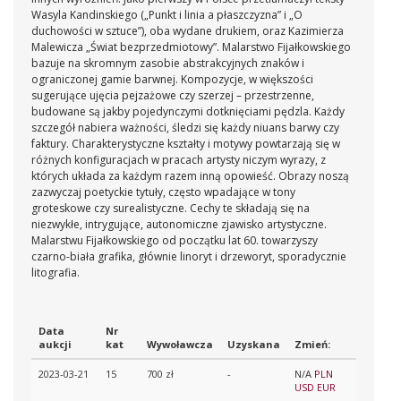
Wasyla Kandinskiego („Punkt i linia a płaszczyzna” i „O
duchowości w sztuce”), oba wydane drukiem, oraz Kazimierza
Malewicza „Świat bezprzedmiotowy”. Malarstwo Fijałkowskiego
bazuje na skromnym zasobie abstrakcyjnych znaków i
ograniczonej gamie barwnej. Kompozycje, w większości
sugerujące ujęcia pejzażowe czy szerzej – przestrzenne,
budowane są jakby pojedynczymi dotknięciami pędzla. Każdy
szczegół nabiera ważności, śledzi się każdy niuans barwy czy
faktury. Charakterystyczne kształty i motywy powtarzają się w
różnych konfiguracjach w pracach artysty niczym wyrazy, z
których układa za każdym razem inną opowieść. Obrazy noszą
zazwyczaj poetyckie tytuły, często wpadające w tony
groteskowe czy surealistyczne. Cechy te składają się na
niezwykłe, intrygujące, autonomiczne zjawisko artystyczne.
Malarstwu Fijałkowskiego od początku lat 60. towarzyszy
czarno-biała grafika, głównie linoryt i drzeworyt, sporadycznie
litografia.
Data
Nr
aukcji
kat
Wywoławcza
Uzyskana
Zmień:
2023-03-21
15
700 zł
-
N/A
PLN
USD
EUR