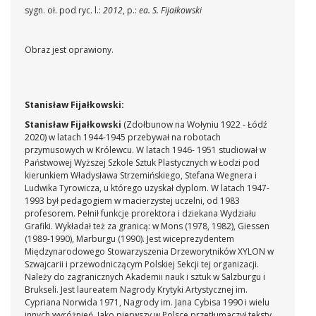
sygn. oł. pod ryc. l.:
2012
, p.:
ea. S. Fijałkowski
Obraz jest oprawiony.
Stanisław Fijałkowski:
Stanisław Fijałkowski
(Zdołbunow na Wołyniu 1922 - Łódź
2020) w latach 1944-1945 przebywał na robotach
przymusowych w Królewcu. W latach 1946- 1951 studiował w
Państwowej Wyższej Szkole Sztuk Plastycznych w Łodzi pod
kierunkiem Władysława Strzemińskiego, Stefana Wegnera i
Ludwika Tyrowicza, u którego uzyskał dyplom. W latach 1947-
1993 był pedagogiem w macierzystej uczelni, od 1983
profesorem. Pełnił funkcje prorektora i dziekana Wydziału
Grafiki. Wykładał też za granicą: w Mons (1978, 1982), Giessen
(1989-1990), Marburgu (1990). Jest wiceprezydentem
Międzynarodowego Stowarzyszenia Drzeworytników XYLON w
Szwajcarii i przewodniczącym Polskiej Sekcji tej organizacji.
Należy do zagranicznych Akademii nauk i sztuk w Salzburgu i
Brukseli. Jest laureatem Nagrody Krytyki Artystycznej im.
Cypriana Norwida 1971, Nagrody im. Jana Cybisa 1990 i wielu
innych wyróżnień. Jako pierwszy w Polsce przetłumaczył teksty