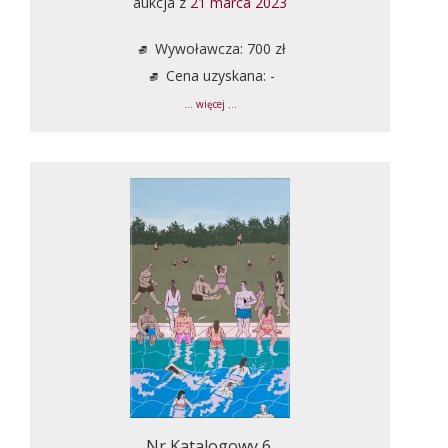
aukcja z
21 marca 2023
Wywoławcza: 700 zł
Cena uzyskana: -
... więcej ...
Nr Katalogowy 6.