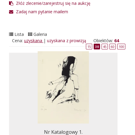
Złóż zlecenie/zarejestruj się na aukcję
Zadaj nam pytanie mailem
Lista
Galeria
Cena:
uzyskana
|
uzyskana z prowizją
Obiektów:
64
15
30
45
60
100
Nr Katalogowy 1.