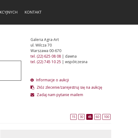
KCYJNYCH
KONTAKT
Galeria Agra-Art
ul. Wilcza 70
Warszawa 00-670
tel. (22) 625 08 08
| dawna
tel. (22) 745 10 25
| współczesna
Informacje o aukcji
Złóż zlecenie/zarejestruj się na aukcję
Zadaj nam pytanie mailem
15
30
45
60
100