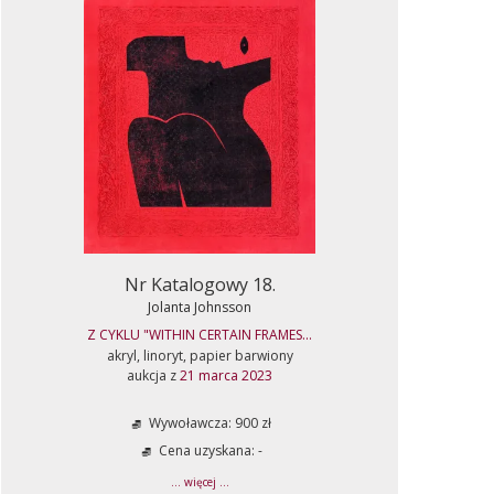
Nr Katalogowy 18.
Jolanta Johnsson
Z CYKLU "WITHIN CERTAIN FRAMES...
akryl, linoryt, papier barwiony
aukcja z
21 marca 2023
Wywoławcza: 900 zł
Cena uzyskana: -
... więcej ...