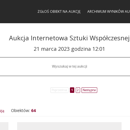
ZGŁOŚ OBIEKT NA AUKCJĘ
ARCHIWUM WYNIKÓW AU
Aukcja Internetowa Sztuki Współczesnej
21 marca 2023 godzina 12:01
Poprzednia
1
2
Następna
Obiektów:
64
zją