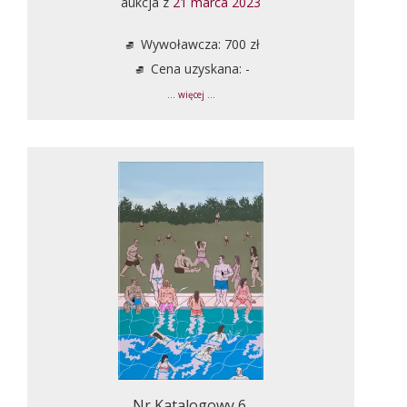
aukcja z
21 marca 2023
Wywoławcza: 700 zł
Cena uzyskana: -
... więcej ...
Nr Katalogowy 6.