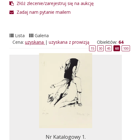
Złóż zlecenie/zarejestruj się na aukcję
Zadaj nam pytanie mailem
Lista
Galeria
Cena:
uzyskana
|
uzyskana z prowizją
Obiektów:
64
15
30
45
60
100
Nr Katalogowy 1.