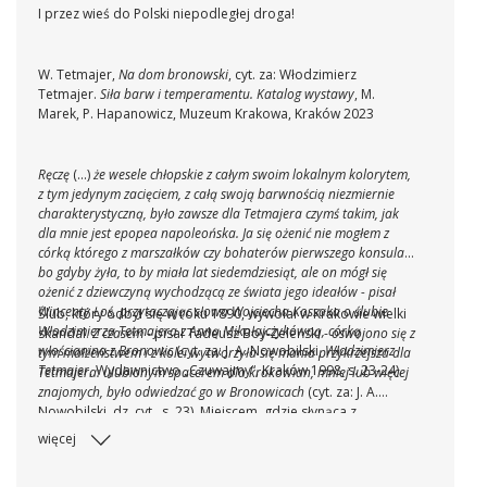
I przez wieś do Polski niepodległej droga!
W. Tetmajer,
Na dom bronowski
, cyt. za: Włodzimierz
Tetmajer.
Siła barw i temperamentu. Katalog wystawy
, M.
Marek, P. Hapanowicz, Muzeum Krakowa, Kraków 2023
Ręczę
(...)
że wesele chłopskie z całym swoim lokalnym kolorytem,
z tym jedynym zacięciem, z całą swoją barwnością niezmiernie
charakterystyczną, było zawsze dla Tetmajera czymś takim, jak
dla mnie jest epopea napoleońska. Ja się ożenić nie mogłem z
córką którego z marszałków czy bohaterów pierwszego konsula,
bo gdyby żyła, to by miała lat siedemdziesiąt, ale on mógł się
ożenić z dziewczyną wychodzącą ze świata jego ideałów - pisał
Wincenty Łoś, przytaczając słowa Wojciecha Kossaka o ślubie
Ślub, który odbył się w roku 1890, wywołał w Krakowie wielki
Włodzimierza Tetmajera z Anną Mikołajczykówną, córką
skandal.
Z czasem
- pisał Tadeusz Boy-Żeleński -
oswojono się z
włościanina z Bronowic
(cyt. za: J. A. Nowobilski,
Włodzimierz
tym małżeństwem i z kolei wytworzyła się mania przykrzejsza dla
Tetmajer
, Wydawnictwo „Czuwajmy“, Kraków 1998, s. 23-24).
Tetmajera: ulubionym spacerem dla krakowian, mniej lub więcej
znajomych, było odwiedzać go w Bronowicach
(cyt. za: J. A.
Nowobilski, dz. cyt., s. 23). Miejscem, gdzie słynąca z
serdeczności i gościnności Anna podejmowała krakowskich
więcej
gości była Tetmajerówka. Był to zakupiony w 1902 r. przez
artystę pofranciszkański folwark: dwór z zabudowaniami