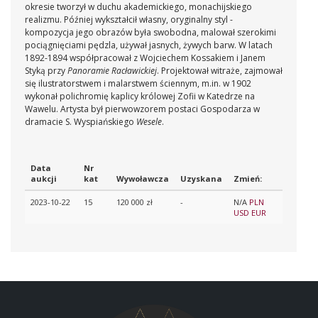
okresie tworzył w duchu akademickiego, monachijskiego
realizmu. Później wykształcił własny, oryginalny styl -
kompozycja jego obrazów była swobodna, malował szerokimi
pociągnięciami pędzla, używał jasnych, żywych barw. W latach
1892-1894 współpracował z Wojciechem Kossakiem i Janem
Styką przy
Panoramie Racławickiej
. Projektował witraże, zajmował
się ilustratorstwem i malarstwem ściennym, m.in. w 1902
wykonał polichromię kaplicy królowej Zofii w Katedrze na
Wawelu. Artysta był pierwowzorem postaci Gospodarza w
dramacie S. Wyspiańskiego
Wesele
.
Data
Nr
aukcji
kat
Wywoławcza
Uzyskana
Zmień:
2023-10-22
15
120 000 zł
-
N/A
PLN
USD
EUR