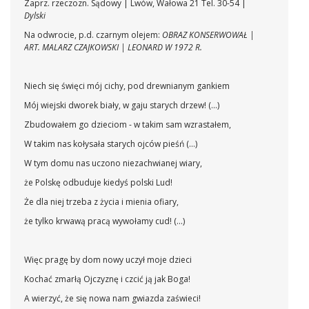
Zaprz. rzeczozn. Sądowy | Lwów, Wałowa 21 Tel. 30-54 |
Dylski
Na odwrocie, p.d. czarnym olejem:
OBRAZ KONSERWOWAŁ |
ART. MALARZ CZAJKOWSKI | LEONARD W 1972 R.
Niech się święci mój cichy, pod drewnianym gankiem
Mój wiejski dworek biały, w gaju starych drzew! (...)
Zbudowałem go dzieciom - w takim sam wzrastałem,
W takim nas kołysała starych ojców pieśń (...)
W tym domu nas uczono niezachwianej wiary,
że Polskę odbuduje kiedyś polski Lud!
Że dla niej trzeba z życia i mienia ofiary,
że tylko krwawą pracą wywołamy cud! (...)
Więc pragę by dom nowy uczył moje dzieci
Kochać zmarłą Ojczyznę i czcić ją jak Boga!
A wierzyć, że się nowa nam gwiazda zaświeci!