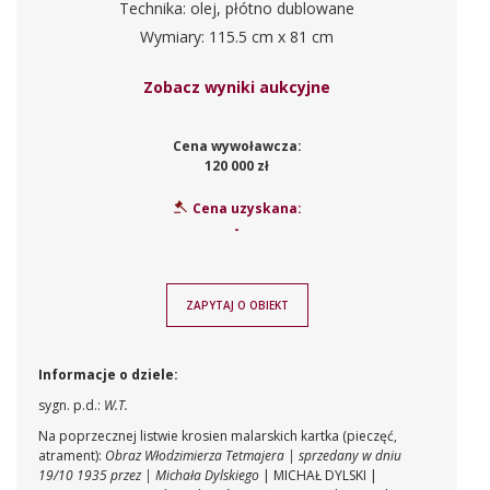
Technika: olej, płótno dublowane
Wymiary: 115.5 cm x 81 cm
Zobacz wyniki aukcyjne
Cena wywoławcza:
120 000 zł
Cena uzyskana:
-
ZAPYTAJ O OBIEKT
Informacje o dziele:
sygn. p.d.:
W.T.
Na poprzecznej listwie krosien malarskich kartka (pieczęć,
atrament):
Obraz Włodzimierza Tetmajera | sprzedany w dniu
19/10 1935 przez | Michała Dylskiego
| MICHAŁ DYLSKI |