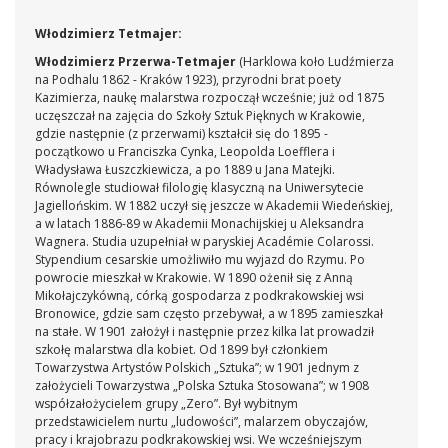
gospodarczymi, który Tetmajer wyremontował i wybudował
tam także murowaną pracownię. Tetmajerówka, którą
Włodzimierz Tetmajer:
niejednokrotnie malował, miała dla niego szczególne
znaczenie. Było to nie tylko rodzinne gniazdo, gdzie mieszkał
Włodzimierz Przerwa-Tetmajer
(Harklowa koło Ludźmierza
wraz z żoną i ośmiorgiem dzieci, dom otwarty, ale i motyw,
na Podhalu 1862 - Kraków 1923), przyrodni brat poety
który w jego twórczości posiada swoistą symbolikę. Jest to
Kazimierza, naukę malarstwa rozpoczął wcześnie; już od 1875
miejsce, gdzie spotykają się mieszkańcy dwóch światów -
uczęszczał na zajęcia do Szkoły Sztuk Pięknych w Krakowie,
szlacheckiego i polskiej wsi, którzy w przyszłości razem
gdzie następnie (z przerwami) kształcił się do 1895 -
odzyskają wolność.
początkowo u Franciszka Cynka, Leopolda Loefflera i
Władysława Łuszczkiewicza, a po 1889 u Jana Matejki.
Równolegle studiował filologię klasyczną na Uniwersytecie
Jagiellońskim. W 1882 uczył się jeszcze w Akademii Wiedeńskiej,
a w latach 1886-89 w Akademii Monachijskiej u Aleksandra
Wagnera. Studia uzupełniał w paryskiej Académie Colarossi.
Stypendium cesarskie umożliwiło mu wyjazd do Rzymu. Po
powrocie mieszkał w Krakowie. W 1890 ożenił się z Anną
Mikołajczykówną, córką gospodarza z podkrakowskiej wsi
Bronowice, gdzie sam często przebywał, a w 1895 zamieszkał
na stałe. W 1901 założył i następnie przez kilka lat prowadził
szkołę malarstwa dla kobiet. Od 1899 był członkiem
Towarzystwa Artystów Polskich „Sztuka”; w 1901 jednym z
założycieli Towarzystwa „Polska Sztuka Stosowana”; w 1908
współzałożycielem grupy „Zero”. Był wybitnym
przedstawicielem nurtu „ludowości”, malarzem obyczajów,
pracy i krajobrazu podkrakowskiej wsi. We wcześniejszym