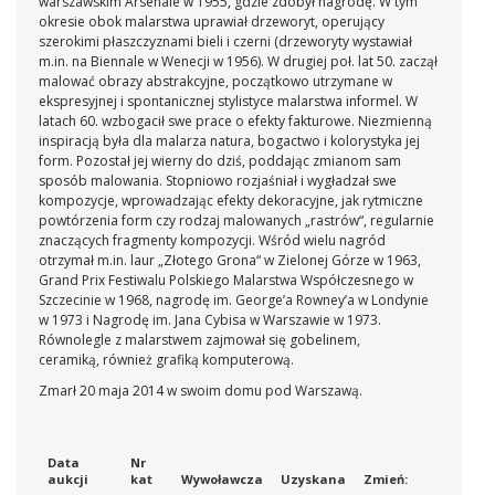
warszawskim Arsenale w 1955, gdzie zdobył nagrodę. W tym
okresie obok malarstwa uprawiał drzeworyt, operujący
szerokimi płaszczyznami bieli i czerni (drzeworyty wystawiał
m.in. na Biennale w Wenecji w 1956). W drugiej poł. lat 50. zaczął
malować obrazy abstrakcyjne, początkowo utrzymane w
ekspresyjnej i spontanicznej stylistyce malarstwa informel. W
latach 60. wzbogacił swe prace o efekty fakturowe. Niezmienną
inspiracją była dla malarza natura, bogactwo i kolorystyka jej
form. Pozostał jej wierny do dziś, poddając zmianom sam
sposób malowania. Stopniowo rozjaśniał i wygładzał swe
kompozycje, wprowadzając efekty dekoracyjne, jak rytmiczne
powtórzenia form czy rodzaj malowanych „rastrów“, regularnie
znaczących fragmenty kompozycji. Wśród wielu nagród
otrzymał m.in. laur „Złotego Grona“ w Zielonej Górze w 1963,
Grand Prix Festiwalu Polskiego Malarstwa Współczesnego w
Szczecinie w 1968, nagrodę im. George’a Rowney’a w Londynie
w 1973 i Nagrodę im. Jana Cybisa w Warszawie w 1973.
Równolegle z malarstwem zajmował się gobelinem,
ceramiką, również grafiką komputerową.
Zmarł 20 maja 2014 w swoim domu pod Warszawą.
Data
Nr
aukcji
kat
Wywoławcza
Uzyskana
Zmień: