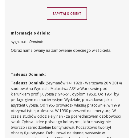
ZAPYTAJ O OBIEKT
Informacje o dziele:
sygn. p.d.:
Dominik
Obraz namalowany na zamówienie obecnego właściciela.
Tadeusz Dominik:
Tadeusz Dominik
(Szymanów 14 I 1928 - Warszawa 20 V 2014)
studiował na Wydziale Malarstwa ASP w Warszawie pod
kierunkiem prof. J.Cybisa (1946-51, dyplom 1953). Od 1951 był
pedagogiem na macierzystym Wydziale, początkowo jako
asystent Cybisa. Od 1965 prowadził własną pracownię, w 1979
otrzymał tytuł profesora. W 1990 przeszedł na emeryturę. W
czasie studiów oddziałały nań - za pośrednictwem osobowości i
sztuki Cybisa - idee polskiego koloryzmu, które następnie
twórczo i samodzielnie kontynuował. Początkowo tworzył
obrazy figuratywne. Debiutował na słynnej wystawie w