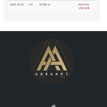
2023-10-22
114
10 000 zł
-
N/A
PLN
USD
EUR