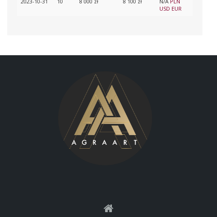
2023-10-31
10
8 000 zł
8 100 zł
N/A
PLN
USD
EUR