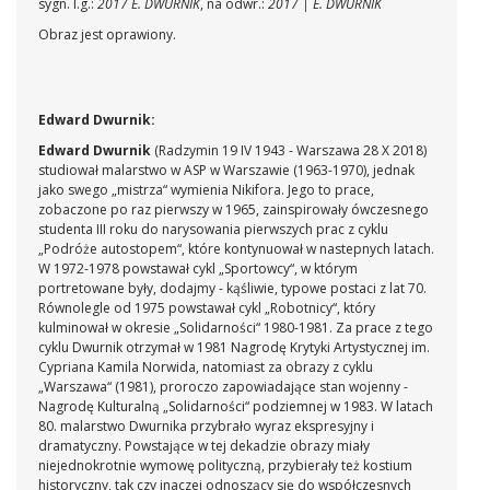
sygn. l.g.:
2017 E. DWURNIK
, na odwr.:
2017 | E. DWURNIK
Obraz jest oprawiony.
Edward Dwurnik:
Edward Dwurnik
(Radzymin 19 IV 1943 - Warszawa 28 X 2018)
studiował malarstwo w ASP w Warszawie (1963-1970), jednak
jako swego „mistrza“ wymienia Nikifora. Jego to prace,
zobaczone po raz pierwszy w 1965, zainspirowały ówczesnego
studenta III roku do narysowania pierwszych prac z cyklu
„Podróże autostopem“, które kontynuował w nastepnych latach.
W 1972-1978 powstawał cykl „Sportowcy“, w którym
portretowane były, dodajmy - kąśliwie, typowe postaci z lat 70.
Równolegle od 1975 powstawał cykl „Robotnicy“, który
kulminował w okresie „Solidarności“ 1980-1981. Za prace z tego
cyklu Dwurnik otrzymał w 1981 Nagrodę Krytyki Artystycznej im.
Cypriana Kamila Norwida, natomiast za obrazy z cyklu
„Warszawa“ (1981), proroczo zapowiadające stan wojenny -
Nagrodę Kulturalną „Solidarności“ podziemnej w 1983. W latach
80. malarstwo Dwurnika przybrało wyraz ekspresyjny i
dramatyczny. Powstające w tej dekadzie obrazy miały
niejednokrotnie wymowę polityczną, przybierały też kostium
historyczny, tak czy inaczej odnoszący się do współczesnych