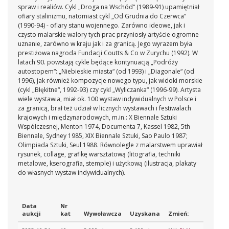
spraw i realiów. Cykl „Droga na Wschód“ (1989-91) upamiętniał
ofiary stalinizmu, natomiast cykl „Od Grudnia do Czerwca“
(1990-94) - ofiary stanu wojennego. Zarówno ideowe, jak i
czysto malarskie walory tych prac przyniosły artyście ogromne
uznanie, zarówno w kraju jak i za granicą. Jego wyrazem była
prestiżowa nagroda Fundacji Coutts & Co w Zurychu (1992). W
latach 90. powstają cykle będące kontynuacją „Podróży
autostopem“: „Niebieskie miasta“ (od 1993) i „Diagonale“ (od
1996), jak również kompozycje nowego typu, jak widoki morskie
(cykl „Błękitne“, 1992-93) czy cykl „Wyliczanka“ (1996-99). Artysta
wiele wystawia, miał ok. 100 wystaw indywidualnych w Polsce i
za granicą, brał też udział w licznych wystawach i festiwalach
krajowych i międzynarodowych, m.in.: X Biennale Sztuki
Współczesnej, Menton 1974, Documenta 7, Kassel 1982, 5th
Biennale, Sydney 1985, XIX Biennale Sztuki, Sao Paulo 1987;
Olimpiada Sztuki, Seul 1988. Równolegle z malarstwem uprawiał
rysunek, collage, grafikę warsztatową (litografia, techniki
metalowe, kserografia, stemple) i użytkową (ilustracja, plakaty
do własnych wystaw indywidualnych).
Data
Nr
aukcji
kat
Wywoławcza
Uzyskana
Zmień: